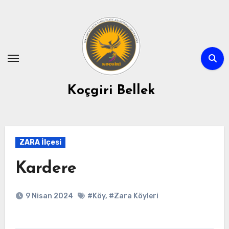
Skip
to
content
Koçgiri Bellek
ZARA İlçesi
Kardere
9 Nisan 2024
#Köy
,
#Zara Köyleri