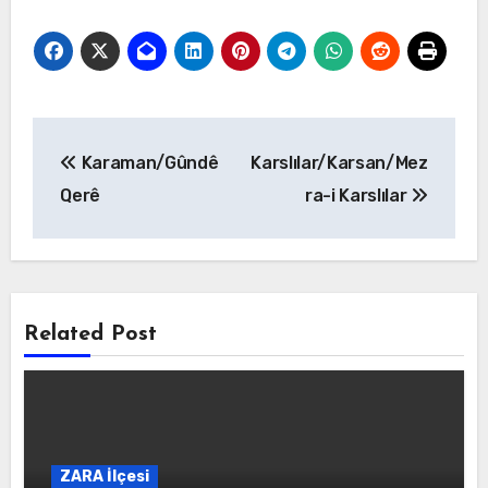
Yazı
Karaman/Gûndê
Karslılar/Karsan/Mez
gezinmesi
Qerê
ra-i Karslılar
Related Post
ZARA İlçesi