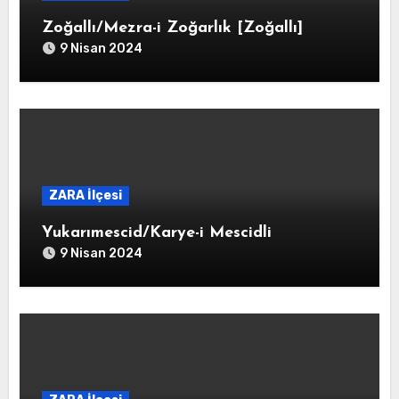
Zoğallı/Mezra-i Zoğarlık [Zoğallı]
9 Nisan 2024
ZARA İlçesi
Yukarımescid/Karye-i Mescidli
9 Nisan 2024