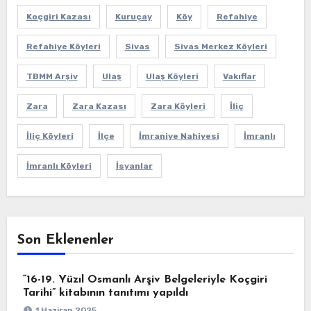
Koçgiri Kazası
Kuruçay
Köy
Refahiye
Refahiye Köyleri
Sivas
Sivas Merkez Köyleri
TBMM Arşiv
Ulaş
Ulaş Köyleri
Vakıflar
Zara
Zara Kazası
Zara Köyleri
İliç
İliç Köyleri
İlçe
İmraniye Nahiyesi
İmranlı
İmranlı Köyleri
İsyanlar
Son Eklenenler
“16-19. Yüzıl Osmanlı Arşiv Belgeleriyle Koçgiri
Tarihi” kitabının tanıtımı yapıldı
1 Haziran 2025