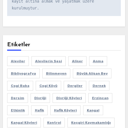
kayıt altına almak ve yaşatmak üzere 
kurulmuştur.
Etiketler
Aleviler
Alevilerin Sesi
Alişer
Anma
Bibliyografya
Bilinmeyen
Büyük Alişan Bey
Cogi Baba
Cogi Köyü
Dergiler
Dernek
Dersim
Divriği
Divriği Köyleri
Erzincan
Etkinlik
Hafik
Hafik Köyleri
Kangal
Kangal Köyleri
Kontrol
Koçgiri Kaymakamlığı