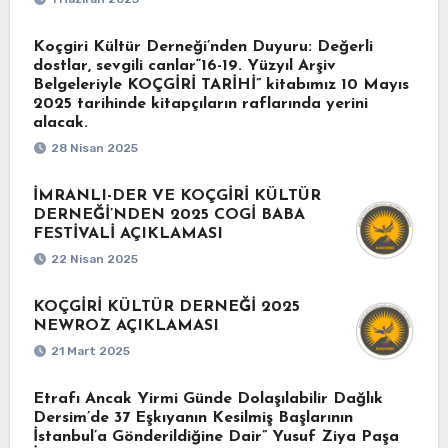
Koçgiri Kültür Derneği’nden Duyuru: Değerli
dostlar, sevgili canlar“16-19. Yüzyıl Arşiv
Belgeleriyle KOÇGİRİ TARİHİ” kitabımız 10 Mayıs
2025 tarihinde kitapçıların raflarında yerini
alacak.
28 Nisan 2025
İMRANLI-DER VE KOÇGİRİ KÜLTÜR
DERNEĞİ’NDEN 2025 COGİ BABA
FESTİVALİ AÇIKLAMASI
22 Nisan 2025
KOÇGİRİ KÜLTÜR DERNEĞİ 2025
NEWROZ AÇIKLAMASI
21 Mart 2025
Etrafı Ancak Yirmi Günde Dolaşılabilir Dağlık
Dersim’de 37 Eşkıyanın Kesilmiş Başlarının
İstanbul’a Gönderildiğine Dair” Yusuf Ziya Paşa