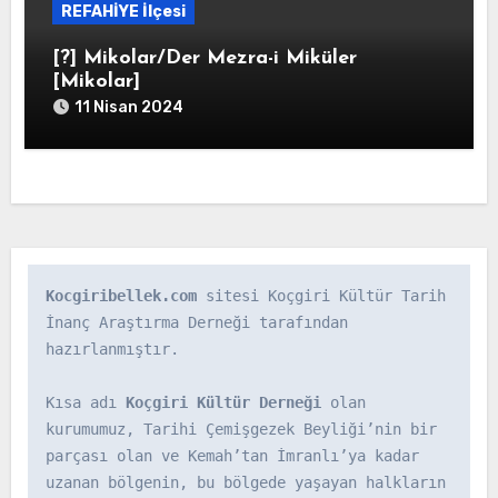
REFAHİYE İlçesi
[?] Mikolar/Der Mezra-i Miküler
[Mikolar]
11 Nisan 2024
Kocgiribellek.com
 sitesi Koçgiri Kültür Tarih 
İnanç Araştırma Derneği tarafından 
hazırlanmıştır.

Kısa adı 
Koçgiri Kültür Derneği
 olan 
kurumumuz, Tarihi Çemişgezek Beyliği’nin bir 
parçası olan ve Kemah’tan İmranlı’ya kadar 
uzanan bölgenin, bu bölgede yaşayan halkların 