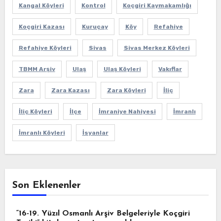
Kangal Köyleri
Kontrol
Koçgiri Kaymakamlığı
Koçgiri Kazası
Kuruçay
Köy
Refahiye
Refahiye Köyleri
Sivas
Sivas Merkez Köyleri
TBMM Arşiv
Ulaş
Ulaş Köyleri
Vakıflar
Zara
Zara Kazası
Zara Köyleri
İliç
İliç Köyleri
İlçe
İmraniye Nahiyesi
İmranlı
İmranlı Köyleri
İsyanlar
Son Eklenenler
“16-19. Yüzıl Osmanlı Arşiv Belgeleriyle Koçgiri