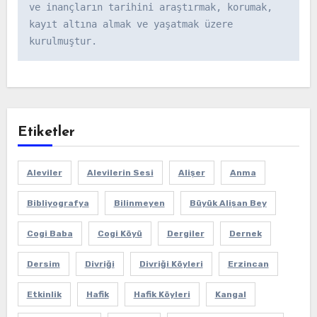
ve inançların tarihini araştırmak, korumak, 
kayıt altına almak ve yaşatmak üzere 
kurulmuştur.
Etiketler
Aleviler
Alevilerin Sesi
Alişer
Anma
Bibliyografya
Bilinmeyen
Büyük Alişan Bey
Cogi Baba
Cogi Köyü
Dergiler
Dernek
Dersim
Divriği
Divriği Köyleri
Erzincan
Etkinlik
Hafik
Hafik Köyleri
Kangal