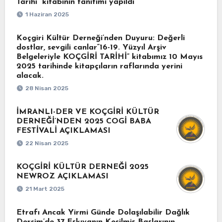
Tarihi” kitabının tanıtımı yapıldı
1 Haziran 2025
Koçgiri Kültür Derneği’nden Duyuru: Değerli
dostlar, sevgili canlar“16-19. Yüzyıl Arşiv
Belgeleriyle KOÇGİRİ TARİHİ” kitabımız 10 Mayıs
2025 tarihinde kitapçıların raflarında yerini
alacak.
28 Nisan 2025
İMRANLI-DER VE KOÇGİRİ KÜLTÜR
DERNEĞİ’NDEN 2025 COGİ BABA
FESTİVALİ AÇIKLAMASI
22 Nisan 2025
KOÇGİRİ KÜLTÜR DERNEĞİ 2025
NEWROZ AÇIKLAMASI
21 Mart 2025
Etrafı Ancak Yirmi Günde Dolaşılabilir Dağlık