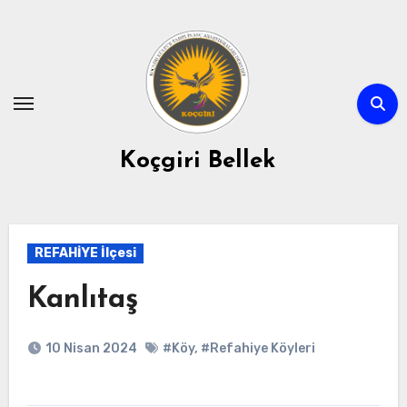
Skip
to
content
Koçgiri Bellek
REFAHİYE İlçesi
Kanlıtaş
10 Nisan 2024
#Köy
,
#Refahiye Köyleri