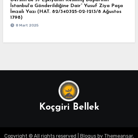
Dersim’de 37 Eşkıyanın Kesilmiş Başlarının
İstanbul’a Gönderildiğine Dair” Yusuf Ziya Paşa
İmzalı Yazı (HAT. 82/340325-02-1213/8 Ağustos
1798)
8 Mart 2025
Koçgiri Bellek
Copyright © All rights reserved
|
Blogus
by
Themeansar
.