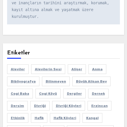
ve inançların tarihini araştırmak, korumak, 
kayıt altına almak ve yaşatmak üzere 
kurulmuştur.
Etiketler
Aleviler
Alevilerin Sesi
Alişer
Anma
Bibliyografya
Bilinmeyen
Büyük Alişan Bey
Cogi Baba
Cogi Köyü
Dergiler
Dernek
Dersim
Divriği
Divriği Köyleri
Erzincan
Etkinlik
Hafik
Hafik Köyleri
Kangal