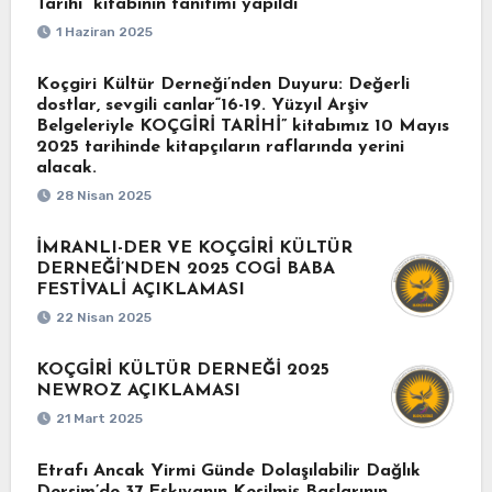
Tarihi” kitabının tanıtımı yapıldı
1 Haziran 2025
Koçgiri Kültür Derneği’nden Duyuru: Değerli
dostlar, sevgili canlar“16-19. Yüzyıl Arşiv
Belgeleriyle KOÇGİRİ TARİHİ” kitabımız 10 Mayıs
2025 tarihinde kitapçıların raflarında yerini
alacak.
28 Nisan 2025
İMRANLI-DER VE KOÇGİRİ KÜLTÜR
DERNEĞİ’NDEN 2025 COGİ BABA
FESTİVALİ AÇIKLAMASI
22 Nisan 2025
KOÇGİRİ KÜLTÜR DERNEĞİ 2025
NEWROZ AÇIKLAMASI
21 Mart 2025
Etrafı Ancak Yirmi Günde Dolaşılabilir Dağlık