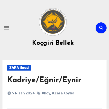
Skip
to
content
Koçgiri Bellek
ZARA İlçesi
Kadriye/Eğnir/Eynir
9 Nisan 2024
#Köy
,
#Zara Köyleri