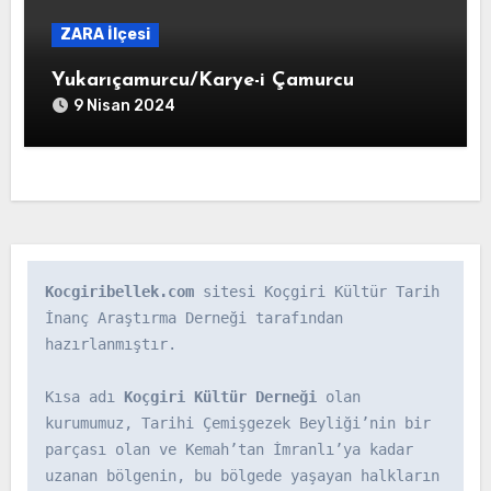
ZARA İlçesi
Yukarıçamurcu/Karye-i Çamurcu
9 Nisan 2024
Kocgiribellek.com
 sitesi Koçgiri Kültür Tarih 
İnanç Araştırma Derneği tarafından 
hazırlanmıştır.

Kısa adı 
Koçgiri Kültür Derneği
 olan 
kurumumuz, Tarihi Çemişgezek Beyliği’nin bir 
parçası olan ve Kemah’tan İmranlı’ya kadar 
uzanan bölgenin, bu bölgede yaşayan halkların 