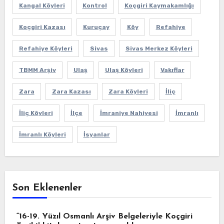
Kangal Köyleri
Kontrol
Koçgiri Kaymakamlığı
Koçgiri Kazası
Kuruçay
Köy
Refahiye
Refahiye Köyleri
Sivas
Sivas Merkez Köyleri
TBMM Arşiv
Ulaş
Ulaş Köyleri
Vakıflar
Zara
Zara Kazası
Zara Köyleri
İliç
İliç Köyleri
İlçe
İmraniye Nahiyesi
İmranlı
İmranlı Köyleri
İsyanlar
Son Eklenenler
“16-19. Yüzıl Osmanlı Arşiv Belgeleriyle Koçgiri