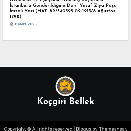
Dersim’de 37 Eşkıyanın Kesilmiş Başlarının
İstanbul’a Gönderildiğine Dair” Yusuf Ziya Paşa
İmzalı Yazı (HAT. 82/340325-02-1213/8 Ağustos
1798)
8 Mart 2025
Koçgiri Bellek
Copyright © All rights reserved
|
Blogus
by
Themeansar
.