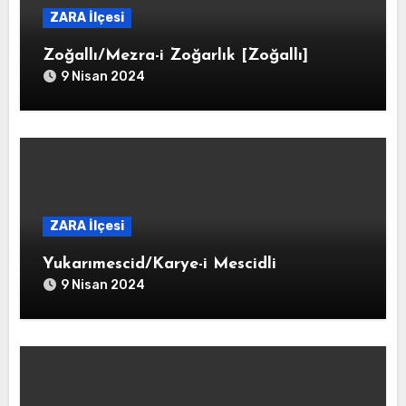
ZARA İlçesi
Zoğallı/Mezra-i Zoğarlık [Zoğallı]
9 Nisan 2024
ZARA İlçesi
Yukarımescid/Karye-i Mescidli
9 Nisan 2024