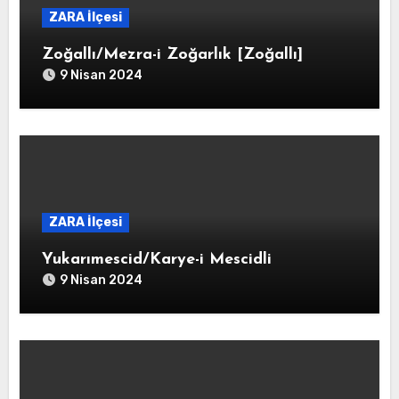
ZARA İlçesi
Zoğallı/Mezra-i Zoğarlık [Zoğallı]
9 Nisan 2024
ZARA İlçesi
Yukarımescid/Karye-i Mescidli
9 Nisan 2024