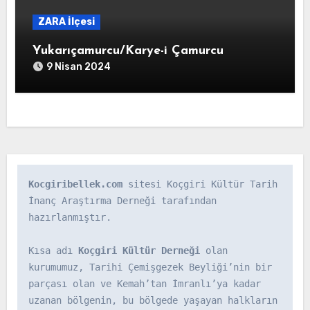
ZARA İlçesi
Yukarıçamurcu/Karye-i Çamurcu
9 Nisan 2024
Kocgiribellek.com
 sitesi Koçgiri Kültür Tarih 
İnanç Araştırma Derneği tarafından 
hazırlanmıştır.

Kısa adı 
Koçgiri Kültür Derneği
 olan 
kurumumuz, Tarihi Çemişgezek Beyliği’nin bir 
parçası olan ve Kemah’tan İmranlı’ya kadar 
uzanan bölgenin, bu bölgede yaşayan halkların 