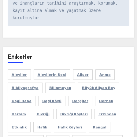
ve inançların tarihini araştırmak, korumak, 
kayıt altına almak ve yaşatmak üzere 
kurulmuştur.
Etiketler
Aleviler
Alevilerin Sesi
Alişer
Anma
Bibliyografya
Bilinmeyen
Büyük Alişan Bey
Cogi Baba
Cogi Köyü
Dergiler
Dernek
Dersim
Divriği
Divriği Köyleri
Erzincan
Etkinlik
Hafik
Hafik Köyleri
Kangal