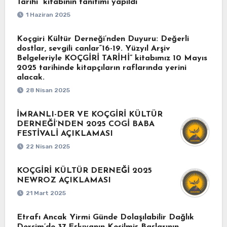
Tarihi” kitabının tanıtımı yapıldı
1 Haziran 2025
Koçgiri Kültür Derneği’nden Duyuru: Değerli
dostlar, sevgili canlar“16-19. Yüzyıl Arşiv
Belgeleriyle KOÇGİRİ TARİHİ” kitabımız 10 Mayıs
2025 tarihinde kitapçıların raflarında yerini
alacak.
28 Nisan 2025
İMRANLI-DER VE KOÇGİRİ KÜLTÜR
DERNEĞİ’NDEN 2025 COGİ BABA
FESTİVALİ AÇIKLAMASI
22 Nisan 2025
KOÇGİRİ KÜLTÜR DERNEĞİ 2025
NEWROZ AÇIKLAMASI
21 Mart 2025
Etrafı Ancak Yirmi Günde Dolaşılabilir Dağlık