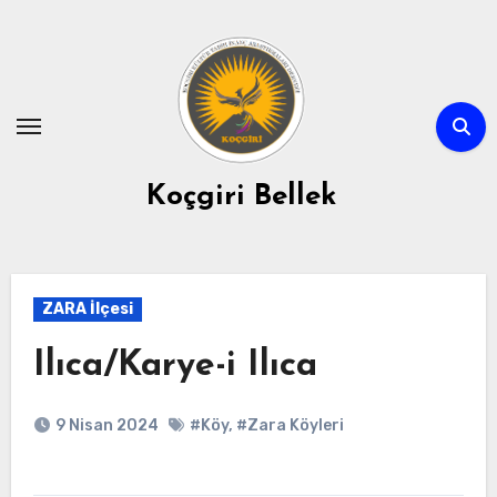
Skip
to
content
Koçgiri Bellek
ZARA İlçesi
Ilıca/Karye-i Ilıca
9 Nisan 2024
#Köy
,
#Zara Köyleri