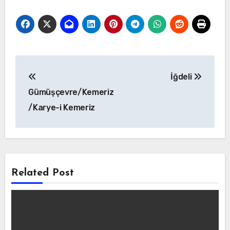
Yazı
İğdeli
gezinmesi
Gümüşçevre/Kemeriz
/Karye-i Kemeriz
Related Post