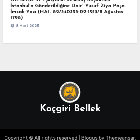
Dersim’de 37 Eşkıyanın Kesilmiş Başlarının
İstanbul’a Gönderildiğine Dair” Yusuf Ziya Paşa
İmzalı Yazı (HAT. 82/340325-02-1213/8 Ağustos
1798)
8 Mart 2025
Koçgiri Bellek
Copyright © All rights reserved
|
Blogus
by
Themeansar
.