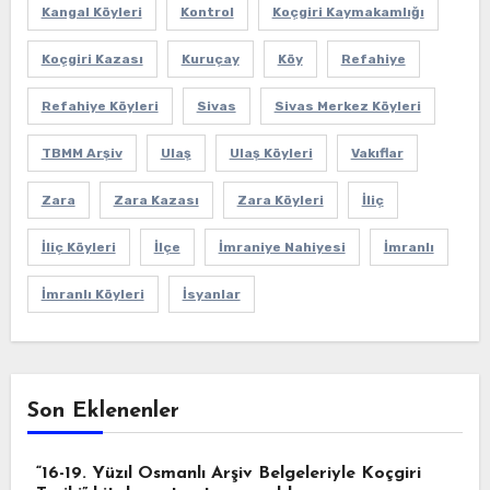
Kangal Köyleri
Kontrol
Koçgiri Kaymakamlığı
Koçgiri Kazası
Kuruçay
Köy
Refahiye
Refahiye Köyleri
Sivas
Sivas Merkez Köyleri
TBMM Arşiv
Ulaş
Ulaş Köyleri
Vakıflar
Zara
Zara Kazası
Zara Köyleri
İliç
İliç Köyleri
İlçe
İmraniye Nahiyesi
İmranlı
İmranlı Köyleri
İsyanlar
Son Eklenenler
“16-19. Yüzıl Osmanlı Arşiv Belgeleriyle Koçgiri