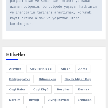
parçası olan ve Kemah’tan İmranlı’ya kadar 
uzanan bölgenin, bu bölgede yaşayan halkların 
ve inançların tarihini araştırmak, korumak, 
kayıt altına almak ve yaşatmak üzere 
kurulmuştur.
Etiketler
Aleviler
Alevilerin Sesi
Alişer
Anma
Bibliyografya
Bilinmeyen
Büyük Alişan Bey
Cogi Baba
Cogi Köyü
Dergiler
Dernek
Dersim
Divriği
Divriği Köyleri
Erzincan