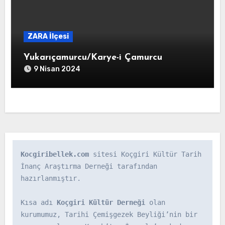
ZARA İlçesi
Yukarıçamurcu/Karye-i Çamurcu
9 Nisan 2024
Kocgiribellek.com
 sitesi Koçgiri Kültür Tarih 
İnanç Araştırma Derneği tarafından 
hazırlanmıştır.

Kısa adı 
Koçgiri Kültür Derneği
 olan 
kurumumuz, Tarihi Çemişgezek Beyliği’nin bir 