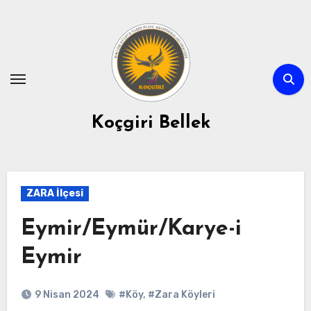
Skip
to
content
Koçgiri Bellek
ZARA İlçesi
Eymir/Eymür/Karye-i
Eymir
9 Nisan 2024
#Köy
,
#Zara Köyleri