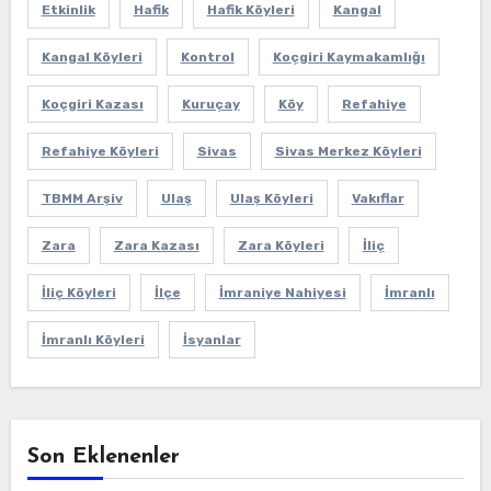
Etkinlik
Hafik
Hafik Köyleri
Kangal
Kangal Köyleri
Kontrol
Koçgiri Kaymakamlığı
Koçgiri Kazası
Kuruçay
Köy
Refahiye
Refahiye Köyleri
Sivas
Sivas Merkez Köyleri
TBMM Arşiv
Ulaş
Ulaş Köyleri
Vakıflar
Zara
Zara Kazası
Zara Köyleri
İliç
İliç Köyleri
İlçe
İmraniye Nahiyesi
İmranlı
İmranlı Köyleri
İsyanlar
Son Eklenenler