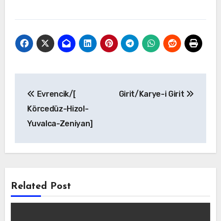
Yazı
Evrencik/[
Girit/Karye-i Girit
gezinmesi
Körcedüz-Hizol-
Yuvalca-Zeniyan]
Related Post