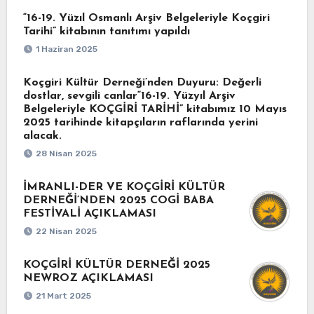
“16-19. Yüzıl Osmanlı Arşiv Belgeleriyle Koçgiri
Tarihi” kitabının tanıtımı yapıldı
1 Haziran 2025
Koçgiri Kültür Derneği’nden Duyuru: Değerli
dostlar, sevgili canlar“16-19. Yüzyıl Arşiv
Belgeleriyle KOÇGİRİ TARİHİ” kitabımız 10 Mayıs
2025 tarihinde kitapçıların raflarında yerini
alacak.
28 Nisan 2025
İMRANLI-DER VE KOÇGİRİ KÜLTÜR
DERNEĞİ’NDEN 2025 COGİ BABA
FESTİVALİ AÇIKLAMASI
22 Nisan 2025
KOÇGİRİ KÜLTÜR DERNEĞİ 2025
NEWROZ AÇIKLAMASI
21 Mart 2025