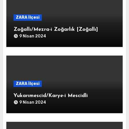
ZARA İlçesi
Zoğallı/Mezra-i Zoğarlık [Zoğallı]
9 Nisan 2024
ZARA İlçesi
Yukarımescid/Karye-i Mescidli
9 Nisan 2024