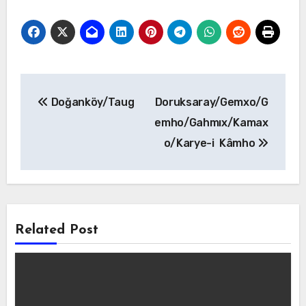
Yazı
Doğanköy/Taug
Doruksaray/Gemxo/G
gezinmesi
emho/Gahmıx/Kamax
o/Karye-i Kâmho
Related Post