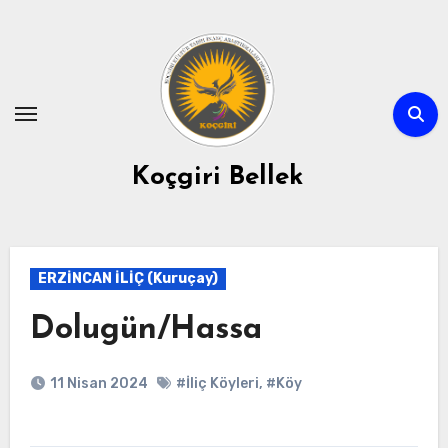
Skip
to
content
Koçgiri Bellek
ERZİNCAN İLİÇ (Kuruçay)
Dolugün/Hassa
11 Nisan 2024
#İliç Köyleri
,
#Köy