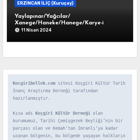
ERZİNCAN İLİÇ (Kuruçay)
Yaylapınar/Yağcılar/
Xanege/Haneke/Hanege/Karye-i
Haneke
11 Nisan 2024
Kocgiribellek.com
 sitesi Koçgiri Kültür Tarih 
İnanç Araştırma Derneği tarafından 
hazırlanmıştır.

Kısa adı 
Koçgiri Kültür Derneği
 olan 
kurumumuz, Tarihi Çemişgezek Beyliği’nin bir 
parçası olan ve Kemah’tan İmranlı’ya kadar 
uzanan bölgenin, bu bölgede yaşayan halkların 