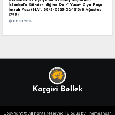
Dersim’de 37 Eşkıyanın Kesilmiş Başlarının
İstanbul’a Gönderildiğine Dair” Yusuf Ziya Paşa
İmzalı Yazı (HAT. 82/340325-02-1213/8 Ağustos
1798)
8 Mart 2025
Koçgiri Bellek
Copyright © All rights reserved
|
Blogus
by
Themeansar
.