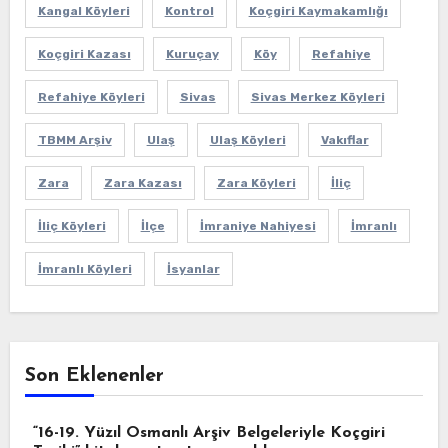
Kangal Köyleri
Kontrol
Koçgiri Kaymakamlığı
Koçgiri Kazası
Kuruçay
Köy
Refahiye
Refahiye Köyleri
Sivas
Sivas Merkez Köyleri
TBMM Arşiv
Ulaş
Ulaş Köyleri
Vakıflar
Zara
Zara Kazası
Zara Köyleri
İliç
İliç Köyleri
İlçe
İmraniye Nahiyesi
İmranlı
İmranlı Köyleri
İsyanlar
Son Eklenenler
“16-19. Yüzıl Osmanlı Arşiv Belgeleriyle Koçgiri