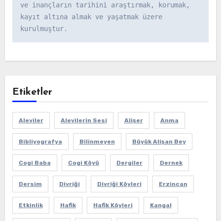
ve inançların tarihini araştırmak, korumak, 
kayıt altına almak ve yaşatmak üzere 
kurulmuştur.
Etiketler
Aleviler
Alevilerin Sesi
Alişer
Anma
Bibliyografya
Bilinmeyen
Büyük Alişan Bey
Cogi Baba
Cogi Köyü
Dergiler
Dernek
Dersim
Divriği
Divriği Köyleri
Erzincan
Etkinlik
Hafik
Hafik Köyleri
Kangal