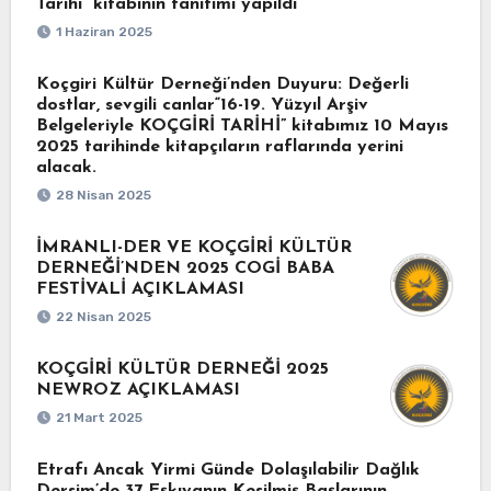
Tarihi” kitabının tanıtımı yapıldı
1 Haziran 2025
Koçgiri Kültür Derneği’nden Duyuru: Değerli
dostlar, sevgili canlar“16-19. Yüzyıl Arşiv
Belgeleriyle KOÇGİRİ TARİHİ” kitabımız 10 Mayıs
2025 tarihinde kitapçıların raflarında yerini
alacak.
28 Nisan 2025
İMRANLI-DER VE KOÇGİRİ KÜLTÜR
DERNEĞİ’NDEN 2025 COGİ BABA
FESTİVALİ AÇIKLAMASI
22 Nisan 2025
KOÇGİRİ KÜLTÜR DERNEĞİ 2025
NEWROZ AÇIKLAMASI
21 Mart 2025
Etrafı Ancak Yirmi Günde Dolaşılabilir Dağlık