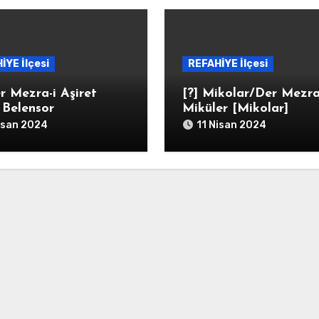
İYE İlçesi
REFAHİYE İlçesi
r Mezra-i Aşiret
[?] Mikolar/Der Mezra
i Belensor
Miküler [Mikolar]
isan 2024
11 Nisan 2024