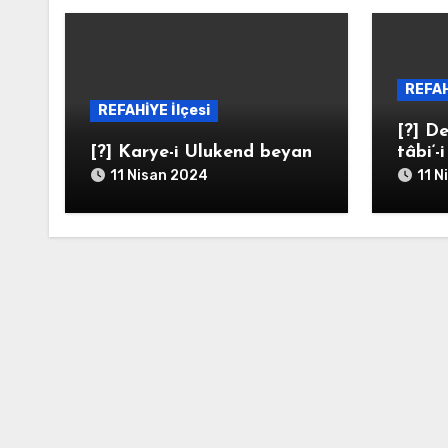
REFAH
REFAHİYE İlçesi
[?] De
[?] Karye-i Ulukend beyan
tâbi‘-
11 Nisan 2024
11 N