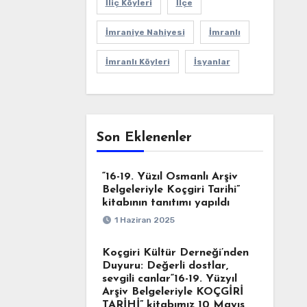
İliç Köyleri
İlçe
İmraniye Nahiyesi
İmranlı
İmranlı Köyleri
İsyanlar
Son Eklenenler
“16-19. Yüzıl Osmanlı Arşiv
Belgeleriyle Koçgiri Tarihi”
kitabının tanıtımı yapıldı
1 Haziran 2025
Koçgiri Kültür Derneği’nden
Duyuru: Değerli dostlar,
sevgili canlar“16-19. Yüzyıl
Arşiv Belgeleriyle KOÇGİRİ
TARİHİ” kitabımız 10 Mayıs