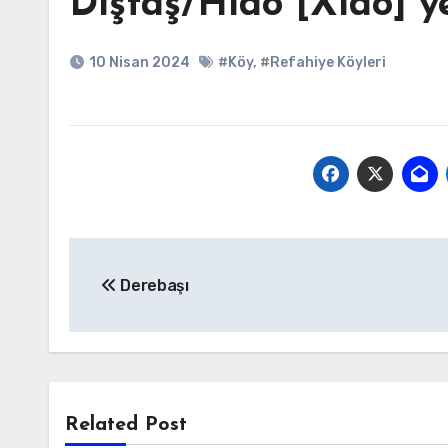
Diştaş/Hıdo [Xıdo] y
10 Nisan 2024
#Köy
,
#Refahiye Köyleri
Yazı
Derebaşı
gezinmesi
Related Post