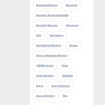
Kangal Köyleri
Kontrol
Koçgiri Kaymakamlığı
Koçgiri Kazası
Kuruçay
Köy
Refahiye
Refahiye Köyleri
Sivas
Sivas Merkez Köyleri
TBMM Arşiv
Ulaş
Ulaş Köyleri
Vakıflar
Zara
Zara Kazası
Zara Köyleri
İliç