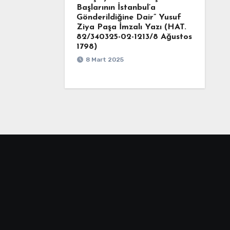
Başlarının İstanbul’a
Gönderildiğine Dair” Yusuf
Ziya Paşa İmzalı Yazı (HAT.
82/340325-02-1213/8 Ağustos
1798)
8 Mart 2025