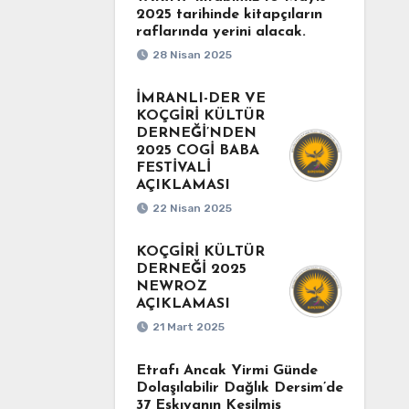
2025 tarihinde kitapçıların
raflarında yerini alacak.
28 Nisan 2025
İMRANLI-DER VE
KOÇGİRİ KÜLTÜR
DERNEĞİ’NDEN
2025 COGİ BABA
FESTİVALİ
AÇIKLAMASI
22 Nisan 2025
KOÇGİRİ KÜLTÜR
DERNEĞİ 2025
NEWROZ
AÇIKLAMASI
21 Mart 2025
Etrafı Ancak Yirmi Günde
Dolaşılabilir Dağlık Dersim’de
37 Eşkıyanın Kesilmiş