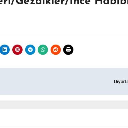
eri/Gezdikler/İnce Habib
Diyarl