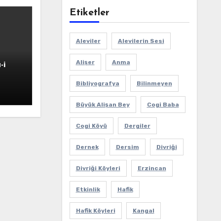
Etiketler
Aleviler
Alevilerin Sesi
Alişer
Anma
-i
Bibliyografya
Bilinmeyen
Büyük Alişan Bey
Cogi Baba
Cogi Köyü
Dergiler
Dernek
Dersim
Divriği
Divriği Köyleri
Erzincan
Etkinlik
Hafik
Hafik Köyleri
Kangal