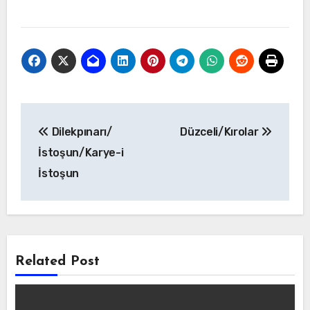
Yazı
Dilekpınarı/
Düzceli/Kırolar
gezinmesi
İstoşun/Karye-i
İstoşun
Related Post