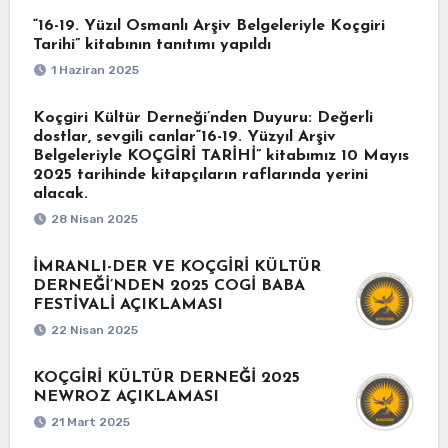
“16-19. Yüzıl Osmanlı Arşiv Belgeleriyle Koçgiri
Tarihi” kitabının tanıtımı yapıldı
1 Haziran 2025
Koçgiri Kültür Derneği’nden Duyuru: Değerli
dostlar, sevgili canlar“16-19. Yüzyıl Arşiv
Belgeleriyle KOÇGİRİ TARİHİ” kitabımız 10 Mayıs
2025 tarihinde kitapçıların raflarında yerini
alacak.
28 Nisan 2025
İMRANLI-DER VE KOÇGİRİ KÜLTÜR
DERNEĞİ’NDEN 2025 COGİ BABA
FESTİVALİ AÇIKLAMASI
22 Nisan 2025
KOÇGİRİ KÜLTÜR DERNEĞİ 2025
NEWROZ AÇIKLAMASI
21 Mart 2025