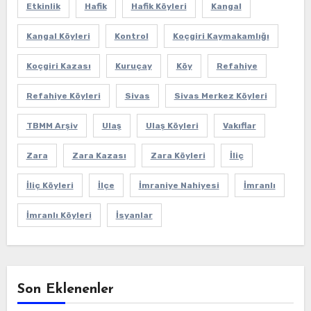
Etkinlik
Hafik
Hafik Köyleri
Kangal
Kangal Köyleri
Kontrol
Koçgiri Kaymakamlığı
Koçgiri Kazası
Kuruçay
Köy
Refahiye
Refahiye Köyleri
Sivas
Sivas Merkez Köyleri
TBMM Arşiv
Ulaş
Ulaş Köyleri
Vakıflar
Zara
Zara Kazası
Zara Köyleri
İliç
İliç Köyleri
İlçe
İmraniye Nahiyesi
İmranlı
İmranlı Köyleri
İsyanlar
Son Eklenenler