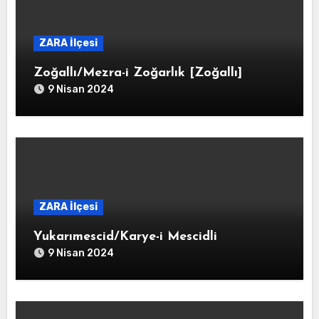
ZARA İlçesi
Zoğallı/Mezra-i Zoğarlık [Zoğallı]
9 Nisan 2024
ZARA İlçesi
Yukarımescid/Karye-i Mescidli
9 Nisan 2024