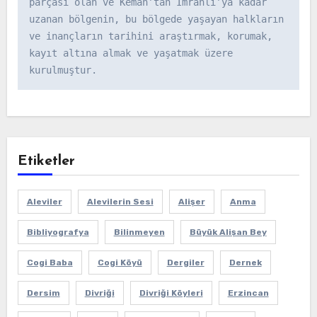
parçası olan ve Kemah’tan İmranlı’ya kadar 
uzanan bölgenin, bu bölgede yaşayan halkların 
ve inançların tarihini araştırmak, korumak, 
kayıt altına almak ve yaşatmak üzere 
kurulmuştur.
Etiketler
Aleviler
Alevilerin Sesi
Alişer
Anma
Bibliyografya
Bilinmeyen
Büyük Alişan Bey
Cogi Baba
Cogi Köyü
Dergiler
Dernek
Dersim
Divriği
Divriği Köyleri
Erzincan