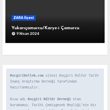
ZARA İlçesi
Yukarıçamurcu/Karye-i Çamurcu
9 Nisan 2024
Kocgiribellek.com
 sitesi Koçgiri Kültür Tarih 
İnanç Araştırma Derneği tarafından 
hazırlanmıştır.

Kısa adı 
Koçgiri Kültür Derneği
 olan 
kurumumuz, Tarihi Çemişgezek Beyliği’nin bir 