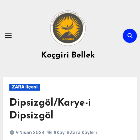
Skip
to
content
Koçgiri Bellek
ZARA İlçesi
Dipsizgöl/Karye-i
Dipsizgöl
9 Nisan 2024
#Köy
,
#Zara Köyleri