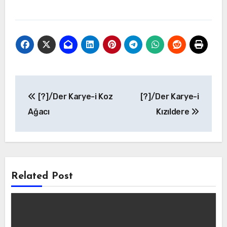
Yazı
[?]/Der Karye-i Koz
[?]/Der Karye-i
gezinmesi
Ağacı
Kızıldere
Related Post