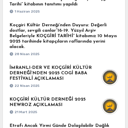
Tarihi” kitabının tanıtımı yapıldı
1 Haziran 2025
Koçgiri Kültür Derneği’nden Duyuru: Değerli
dostlar, sevgili canlar“16-19. Yüzyıl Arşiv
Belgeleriyle KOÇGİRİ TARİHİ” kitabımız 10 Mayıs
2025 tarihinde kitapçıların raflarında yerini
alacak.
28 Nisan 2025
İMRANLI-DER VE KOÇGİRİ KÜLTÜR
DERNEĞİ’NDEN 2025 COGİ BABA
FESTİVALİ AÇIKLAMASI
22 Nisan 2025
KOÇGİRİ KÜLTÜR DERNEĞİ 2025
NEWROZ AÇIKLAMASI
21 Mart 2025
Etrafı Ancak Yirmi Günde Dolaşılabilir Dağlık