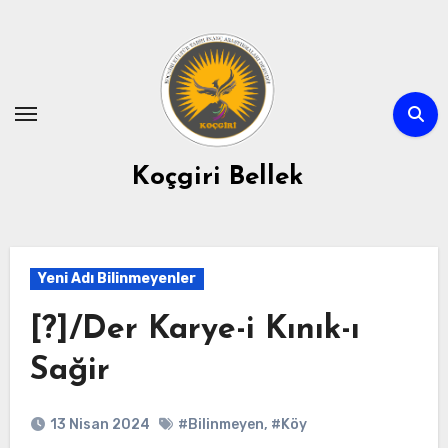
Skip
to
content
Koçgiri Bellek
Yeni Adı Bilinmeyenler
[?]/Der Karye-i Kınık-ı
Sağir
13 Nisan 2024
#Bilinmeyen
,
#Köy