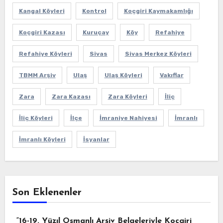
Kangal Köyleri
Kontrol
Koçgiri Kaymakamlığı
Koçgiri Kazası
Kuruçay
Köy
Refahiye
Refahiye Köyleri
Sivas
Sivas Merkez Köyleri
TBMM Arşiv
Ulaş
Ulaş Köyleri
Vakıflar
Zara
Zara Kazası
Zara Köyleri
İliç
İliç Köyleri
İlçe
İmraniye Nahiyesi
İmranlı
İmranlı Köyleri
İsyanlar
Son Eklenenler
“16-19. Yüzıl Osmanlı Arşiv Belgeleriyle Koçgiri