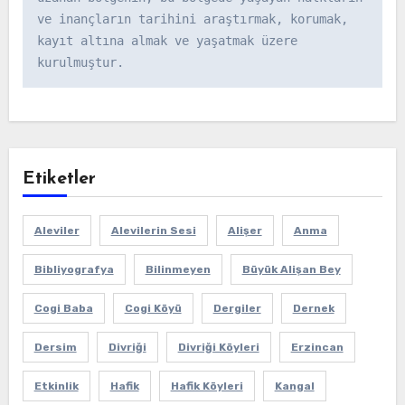
ve inançların tarihini araştırmak, korumak, 
kayıt altına almak ve yaşatmak üzere 
kurulmuştur.
Etiketler
Aleviler
Alevilerin Sesi
Alişer
Anma
Bibliyografya
Bilinmeyen
Büyük Alişan Bey
Cogi Baba
Cogi Köyü
Dergiler
Dernek
Dersim
Divriği
Divriği Köyleri
Erzincan
Etkinlik
Hafik
Hafik Köyleri
Kangal