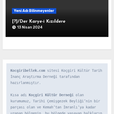
Yeni Adı Bilinmeyenler
[?]/Der Karye-i Kızıldere
13 Nisan 2024
Kocgiribellek.com
 sitesi Koçgiri Kültür Tarih 
İnanç Araştırma Derneği tarafından 
hazırlanmıştır.

Kısa adı 
Koçgiri Kültür Derneği
 olan 
kurumumuz, Tarihi Çemişgezek Beyliği’nin bir 
parçası olan ve Kemah’tan İmranlı’ya kadar 
uzanan bölgenin, bu bölgede yaşayan halkların 