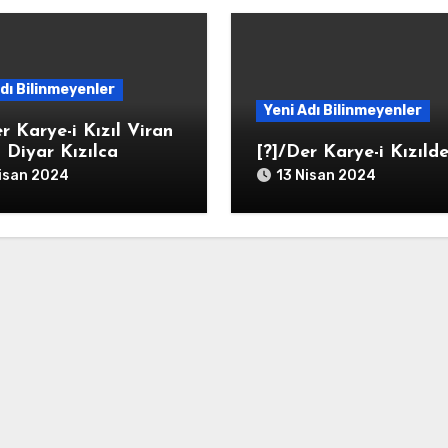
dı Bilinmeyenler
Yeni Adı Bilinmeyenler
r Karye-i Kızıl Viran
 Diyar Kızılca
[?]/Der Karye-i Kızıld
isan 2024
13 Nisan 2024