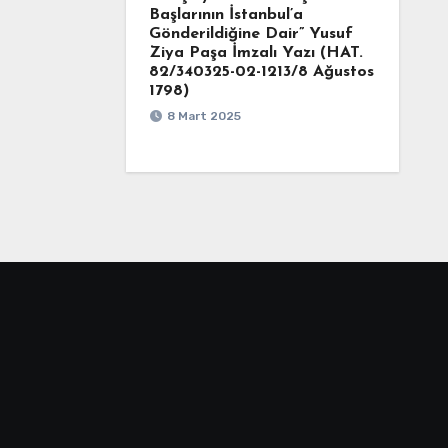
Başlarının İstanbul’a
Gönderildiğine Dair” Yusuf
Ziya Paşa İmzalı Yazı (HAT.
82/340325-02-1213/8 Ağustos
1798)
8 Mart 2025