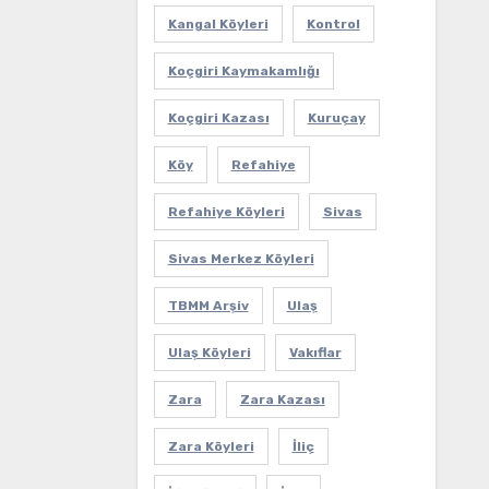
Kangal Köyleri
Kontrol
Koçgiri Kaymakamlığı
Koçgiri Kazası
Kuruçay
Köy
Refahiye
Refahiye Köyleri
Sivas
Sivas Merkez Köyleri
TBMM Arşiv
Ulaş
Ulaş Köyleri
Vakıflar
Zara
Zara Kazası
Zara Köyleri
İliç