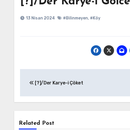
[?]/Der Karye-i Gölc
13 Nisan 2024
#Bilinmeyen
,
#Köy
Yazı
[?]/Der Karye-i Çöket
gezinmesi
Related Post