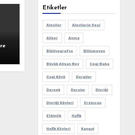
Etiketler
Aleviler
Alevilerin Sesi
Alişer
Anma
ere
Bibliyografya
Bilinmeyen
Büyük Alişan Bey
Cogi Baba
Cogi Köyü
Dergiler
Dernek
Dersim
Divriği
Divriği Köyleri
Erzincan
Etkinlik
Hafik
Hafik Köyleri
Kangal