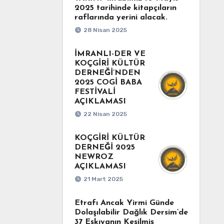
2025 tarihinde kitapçıların
raflarında yerini alacak.
28 Nisan 2025
İMRANLI-DER VE
KOÇGİRİ KÜLTÜR
DERNEĞİ’NDEN
2025 COGİ BABA
FESTİVALİ
AÇIKLAMASI
22 Nisan 2025
KOÇGİRİ KÜLTÜR
DERNEĞİ 2025
NEWROZ
AÇIKLAMASI
21 Mart 2025
Etrafı Ancak Yirmi Günde
Dolaşılabilir Dağlık Dersim’de
37 Eşkıyanın Kesilmiş