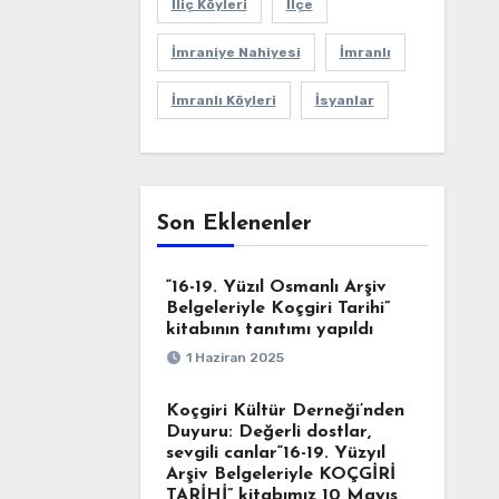
İliç Köyleri
İlçe
İmraniye Nahiyesi
İmranlı
İmranlı Köyleri
İsyanlar
Son Eklenenler
“16-19. Yüzıl Osmanlı Arşiv
Belgeleriyle Koçgiri Tarihi”
kitabının tanıtımı yapıldı
1 Haziran 2025
Koçgiri Kültür Derneği’nden
Duyuru: Değerli dostlar,
sevgili canlar“16-19. Yüzyıl
Arşiv Belgeleriyle KOÇGİRİ
TARİHİ” kitabımız 10 Mayıs