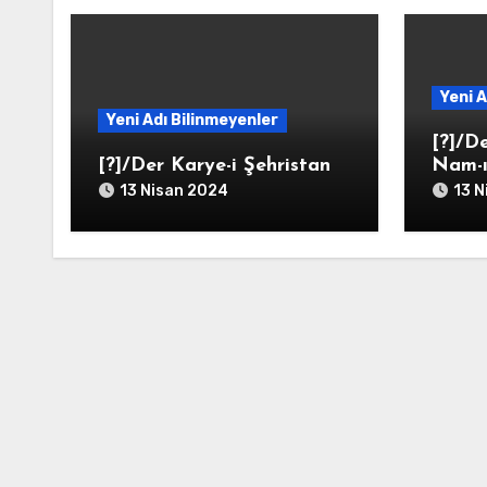
Yeni A
Yeni Adı Bilinmeyenler
[?]/De
[?]/Der Karye-i Şehristan
Nam-ı
13 Nisan 2024
13 N