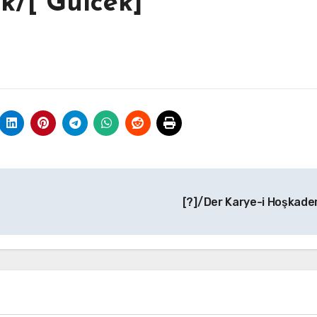
ek/[ Gülcek]
[?]/Der Karye-i Hoşkad