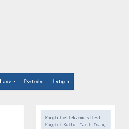
phane
Portreler
İletişim
Kocgiribellek.com
 sitesi 
Koçgiri Kültür Tarih İnanç 