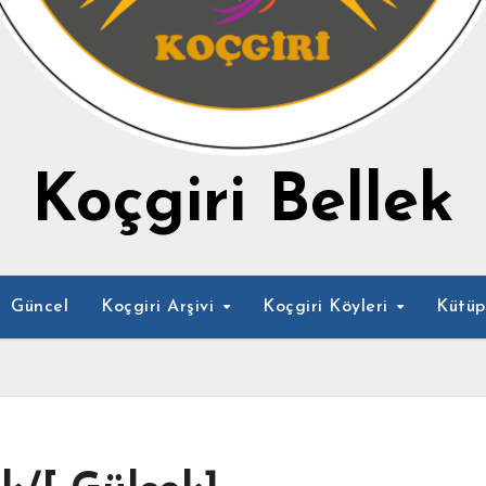
Koçgiri Bellek
Güncel
Koçgiri Arşivi
Koçgiri Köyleri
Kütü