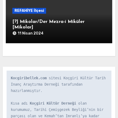
REFAHİYE İlçesi
[?] Mikolar/Der Mezra-i Miküler
[Mikolar]
11 Nisan 2024
Kocgiribellek.com
 sitesi Koçgiri Kültür Tarih 
İnanç Araştırma Derneği tarafından 
hazırlanmıştır.

Kısa adı 
Koçgiri Kültür Derneği
 olan 
kurumumuz, Tarihi Çemişgezek Beyliği’nin bir 
parçası olan ve Kemah’tan İmranlı’ya kadar 