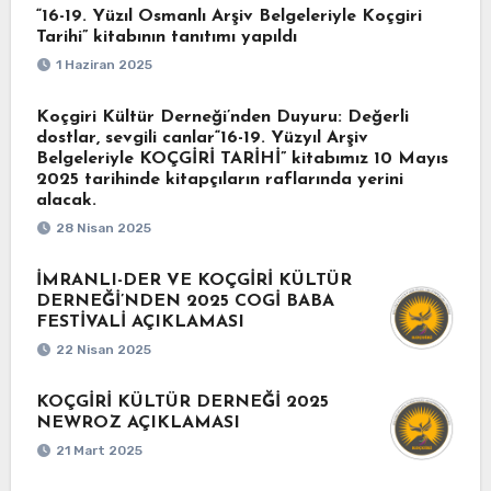
“16-19. Yüzıl Osmanlı Arşiv Belgeleriyle Koçgiri
Tarihi” kitabının tanıtımı yapıldı
1 Haziran 2025
Koçgiri Kültür Derneği’nden Duyuru: Değerli
dostlar, sevgili canlar“16-19. Yüzyıl Arşiv
Belgeleriyle KOÇGİRİ TARİHİ” kitabımız 10 Mayıs
2025 tarihinde kitapçıların raflarında yerini
alacak.
28 Nisan 2025
İMRANLI-DER VE KOÇGİRİ KÜLTÜR
DERNEĞİ’NDEN 2025 COGİ BABA
FESTİVALİ AÇIKLAMASI
22 Nisan 2025
KOÇGİRİ KÜLTÜR DERNEĞİ 2025
NEWROZ AÇIKLAMASI
21 Mart 2025