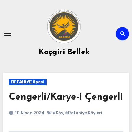
Skip
to
content
Koçgiri Bellek
REFAHİYE İlçesi
Cengerli/Karye-i Çengerli
10 Nisan 2024
#Köy
,
#Refahiye Köyleri