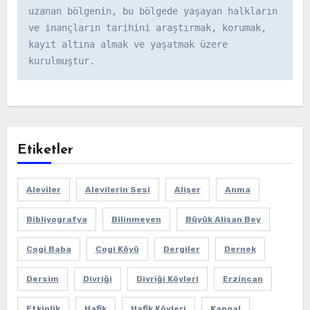
uzanan bölgenin, bu bölgede yaşayan halkların 
ve inançların tarihini araştırmak, korumak, 
kayıt altına almak ve yaşatmak üzere 
kurulmuştur.
Etiketler
Aleviler
Alevilerin Sesi
Alişer
Anma
Bibliyografya
Bilinmeyen
Büyük Alişan Bey
Cogi Baba
Cogi Köyü
Dergiler
Dernek
Dersim
Divriği
Divriği Köyleri
Erzincan
Etkinlik
Hafik
Hafik Köyleri
Kangal