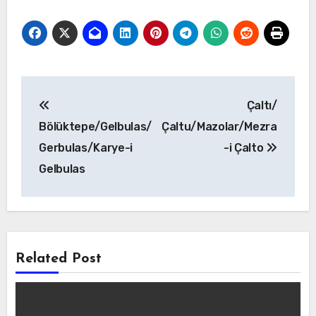
Yazı
Çaltı/
gezinmesi
Bölüktepe/Gelbulas/
Çaltu/Mazolar/Mezra
Gerbulas/Karye-i
-i Çalto
Gelbulas
Related Post