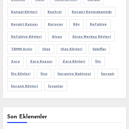
Kangal Köyleri
Kontrol
Koçgiri Kaymakamlığı
Koçgiri Kazası
Kuruçay
Köy
Refahiye
Refahiye Köyleri
Sivas
Sivas Merkez Köyleri
TBMM Arşiv
Ulaş
Ulaş Köyleri
Vakıflar
Zara
Zara Kazası
Zara Köyleri
İliç
İliç Köyleri
İlçe
İmraniye Nahiyesi
İmranlı
İmranlı Köyleri
İsyanlar
Son Eklenenler