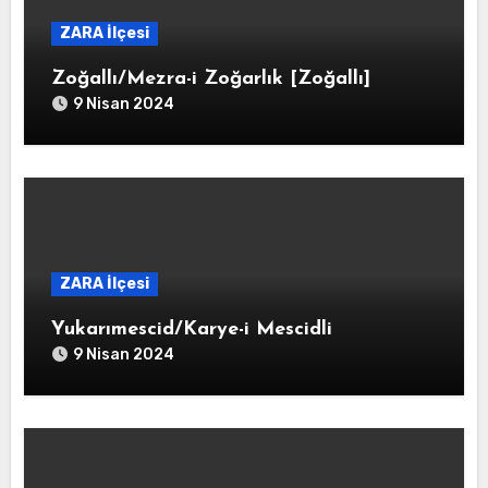
ZARA İlçesi
Zoğallı/Mezra-i Zoğarlık [Zoğallı]
9 Nisan 2024
ZARA İlçesi
Yukarımescid/Karye-i Mescidli
9 Nisan 2024