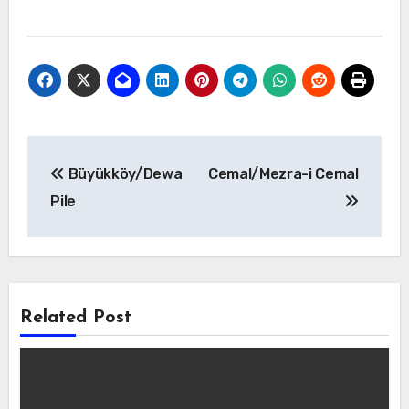
Yazı
Büyükköy/Dewa
Cemal/Mezra-i Cemal
gezinmesi
Pile
Related Post