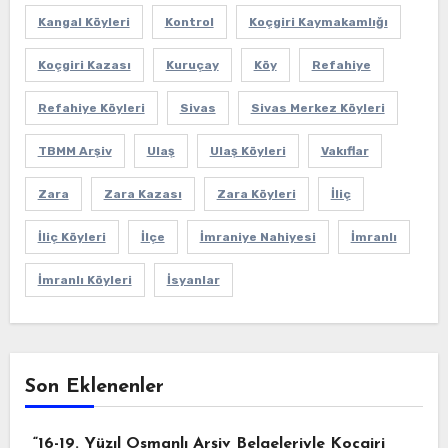
Kangal Köyleri
Kontrol
Koçgiri Kaymakamlığı
Koçgiri Kazası
Kuruçay
Köy
Refahiye
Refahiye Köyleri
Sivas
Sivas Merkez Köyleri
TBMM Arşiv
Ulaş
Ulaş Köyleri
Vakıflar
Zara
Zara Kazası
Zara Köyleri
İliç
İliç Köyleri
İlçe
İmraniye Nahiyesi
İmranlı
İmranlı Köyleri
İsyanlar
Son Eklenenler
“16-19. Yüzıl Osmanlı Arşiv Belgeleriyle Koçgiri