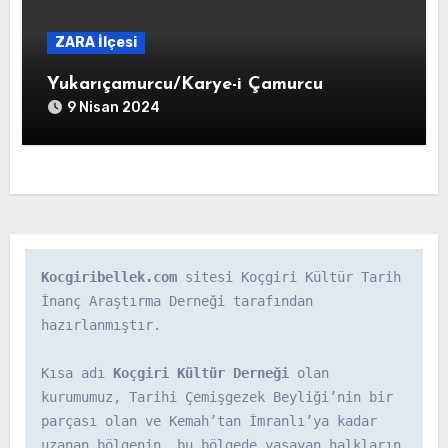
ZARA İlçesi
Yukarıçamurcu/Karye-i Çamurcu
9 Nisan 2024
Kocgiribellek.com
 sitesi Koçgiri Kültür Tarih 
İnanç Araştırma Derneği tarafından 
hazırlanmıştır.

Kısa adı 
Koçgiri Kültür Derneği
 olan 
kurumumuz, Tarihi Çemişgezek Beyliği’nin bir 
parçası olan ve Kemah’tan İmranlı’ya kadar 
uzanan bölgenin, bu bölgede yaşayan halkların 