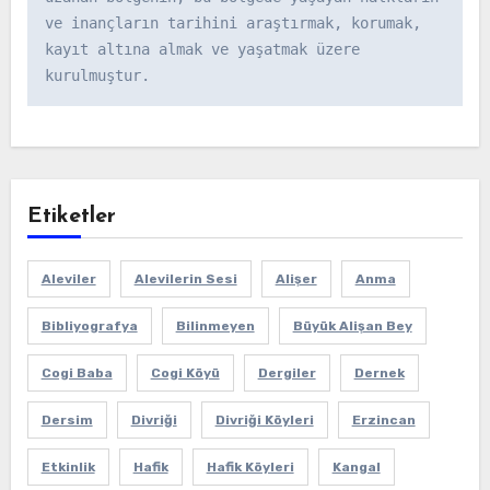
ve inançların tarihini araştırmak, korumak, 
kayıt altına almak ve yaşatmak üzere 
kurulmuştur.
Etiketler
Aleviler
Alevilerin Sesi
Alişer
Anma
Bibliyografya
Bilinmeyen
Büyük Alişan Bey
Cogi Baba
Cogi Köyü
Dergiler
Dernek
Dersim
Divriği
Divriği Köyleri
Erzincan
Etkinlik
Hafik
Hafik Köyleri
Kangal