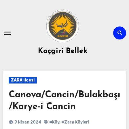
Skip
to
content
Koçgiri Bellek
ZARA İlçesi
Canova/Cancin/Bulakbaşı
/Karye-i Cancin
9 Nisan 2024
#Köy
,
#Zara Köyleri