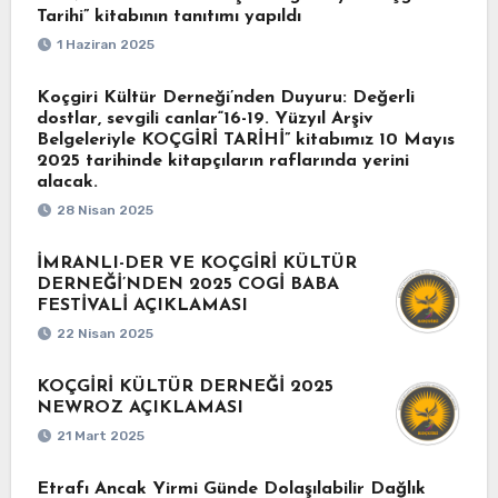
Tarihi” kitabının tanıtımı yapıldı
1 Haziran 2025
Koçgiri Kültür Derneği’nden Duyuru: Değerli
dostlar, sevgili canlar“16-19. Yüzyıl Arşiv
Belgeleriyle KOÇGİRİ TARİHİ” kitabımız 10 Mayıs
2025 tarihinde kitapçıların raflarında yerini
alacak.
28 Nisan 2025
İMRANLI-DER VE KOÇGİRİ KÜLTÜR
DERNEĞİ’NDEN 2025 COGİ BABA
FESTİVALİ AÇIKLAMASI
22 Nisan 2025
KOÇGİRİ KÜLTÜR DERNEĞİ 2025
NEWROZ AÇIKLAMASI
21 Mart 2025
Etrafı Ancak Yirmi Günde Dolaşılabilir Dağlık