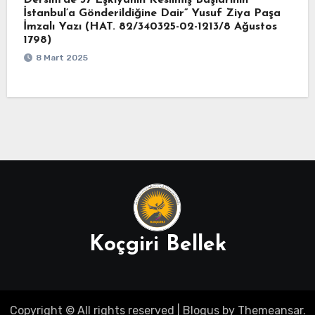
Dersim’de 37 Eşkıyanın Kesilmiş Başlarının
İstanbul’a Gönderildiğine Dair” Yusuf Ziya Paşa
İmzalı Yazı (HAT. 82/340325-02-1213/8 Ağustos
1798)
8 Mart 2025
Koçgiri Bellek
Copyright © All rights reserved
|
Blogus
by
Themeansar
.