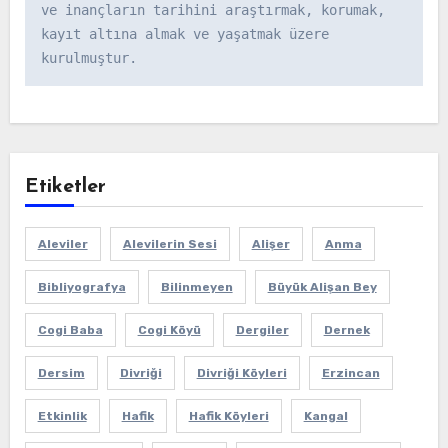
ve inançların tarihini araştırmak, korumak, 
kayıt altına almak ve yaşatmak üzere 
kurulmuştur.
Etiketler
Aleviler
Alevilerin Sesi
Alişer
Anma
Bibliyografya
Bilinmeyen
Büyük Alişan Bey
Cogi Baba
Cogi Köyü
Dergiler
Dernek
Dersim
Divriği
Divriği Köyleri
Erzincan
Etkinlik
Hafik
Hafik Köyleri
Kangal