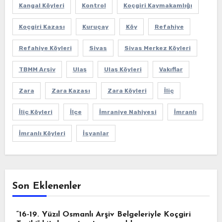
Kangal Köyleri
Kontrol
Koçgiri Kaymakamlığı
Koçgiri Kazası
Kuruçay
Köy
Refahiye
Refahiye Köyleri
Sivas
Sivas Merkez Köyleri
TBMM Arşiv
Ulaş
Ulaş Köyleri
Vakıflar
Zara
Zara Kazası
Zara Köyleri
İliç
İliç Köyleri
İlçe
İmraniye Nahiyesi
İmranlı
İmranlı Köyleri
İsyanlar
Son Eklenenler
“16-19. Yüzıl Osmanlı Arşiv Belgeleriyle Koçgiri