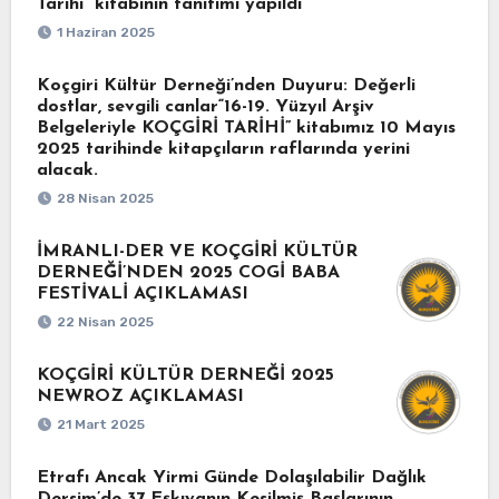
Tarihi” kitabının tanıtımı yapıldı
1 Haziran 2025
Koçgiri Kültür Derneği’nden Duyuru: Değerli
dostlar, sevgili canlar“16-19. Yüzyıl Arşiv
Belgeleriyle KOÇGİRİ TARİHİ” kitabımız 10 Mayıs
2025 tarihinde kitapçıların raflarında yerini
alacak.
28 Nisan 2025
İMRANLI-DER VE KOÇGİRİ KÜLTÜR
DERNEĞİ’NDEN 2025 COGİ BABA
FESTİVALİ AÇIKLAMASI
22 Nisan 2025
KOÇGİRİ KÜLTÜR DERNEĞİ 2025
NEWROZ AÇIKLAMASI
21 Mart 2025
Etrafı Ancak Yirmi Günde Dolaşılabilir Dağlık