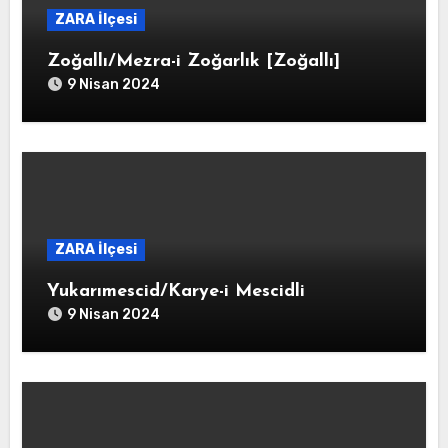
ZARA İlçesi
Zoğallı/Mezra-i Zoğarlık [Zoğallı]
9 Nisan 2024
ZARA İlçesi
Yukarımescid/Karye-i Mescidli
9 Nisan 2024