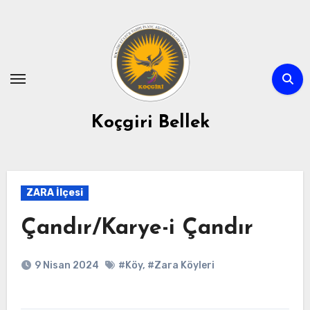
Skip
to
content
Koçgiri Bellek
ZARA İlçesi
Çandır/Karye-i Çandır
9 Nisan 2024
#Köy
,
#Zara Köyleri