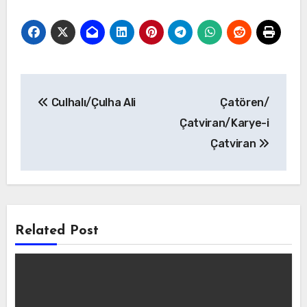
Yazı
Culhalı/Çulha Ali
Çatören/
gezinmesi
Çatviran/Karye-i
Çatviran
Related Post