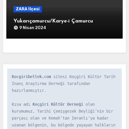
ZARA İlçesi
Yukarıçamurcu/Karye-i Çamurcu
9 Nisan 2024
Kocgiribellek.com
 sitesi Koçgiri Kültür Tarih 
İnanç Araştırma Derneği tarafından 
hazırlanmıştır.

Kısa adı 
Koçgiri Kültür Derneği
 olan 
kurumumuz, Tarihi Çemişgezek Beyliği’nin bir 
parçası olan ve Kemah’tan İmranlı’ya kadar 
uzanan bölgenin, bu bölgede yaşayan halkların 