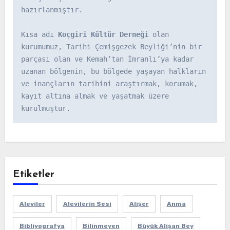
hazırlanmıştır.

Kısa adı 
Koçgiri Kültür Derneği
 olan 
kurumumuz, Tarihi Çemişgezek Beyliği’nin bir 
parçası olan ve Kemah’tan İmranlı’ya kadar 
uzanan bölgenin, bu bölgede yaşayan halkların 
ve inançların tarihini araştırmak, korumak, 
kayıt altına almak ve yaşatmak üzere 
kurulmuştur.
Etiketler
Aleviler
Alevilerin Sesi
Alişer
Anma
Bibliyografya
Bilinmeyen
Büyük Alişan Bey