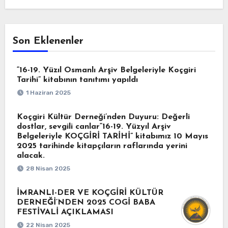
Son Eklenenler
“16-19. Yüzıl Osmanlı Arşiv Belgeleriyle Koçgiri
Tarihi” kitabının tanıtımı yapıldı
1 Haziran 2025
Koçgiri Kültür Derneği’nden Duyuru: Değerli
dostlar, sevgili canlar“16-19. Yüzyıl Arşiv
Belgeleriyle KOÇGİRİ TARİHİ” kitabımız 10 Mayıs
2025 tarihinde kitapçıların raflarında yerini
alacak.
28 Nisan 2025
İMRANLI-DER VE KOÇGİRİ KÜLTÜR
DERNEĞİ’NDEN 2025 COGİ BABA
FESTİVALİ AÇIKLAMASI
22 Nisan 2025