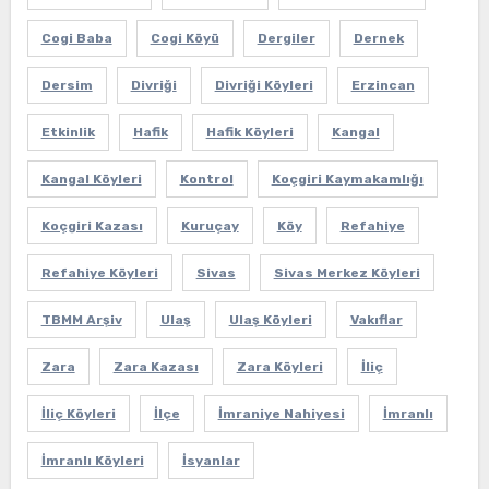
Cogi Baba
Cogi Köyü
Dergiler
Dernek
Dersim
Divriği
Divriği Köyleri
Erzincan
Etkinlik
Hafik
Hafik Köyleri
Kangal
Kangal Köyleri
Kontrol
Koçgiri Kaymakamlığı
Koçgiri Kazası
Kuruçay
Köy
Refahiye
Refahiye Köyleri
Sivas
Sivas Merkez Köyleri
TBMM Arşiv
Ulaş
Ulaş Köyleri
Vakıflar
Zara
Zara Kazası
Zara Köyleri
İliç
İliç Köyleri
İlçe
İmraniye Nahiyesi
İmranlı
İmranlı Köyleri
İsyanlar