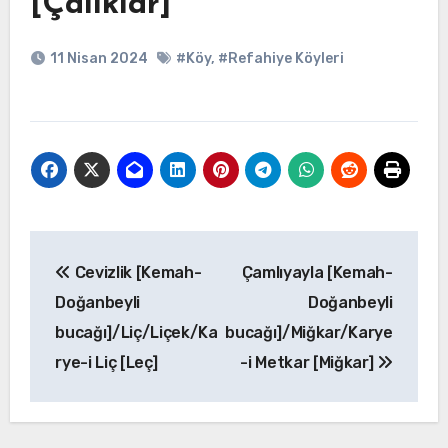
[Çalıklar]
11 Nisan 2024
#Köy
,
#Refahiye Köyleri
Yazı
Cevizlik [Kemah-
Çamlıyayla [Kemah-
gezinmesi
Doğanbeyli
Doğanbeyli
bucağı]/Liç/Liçek/Ka
bucağı]/Miğkar/Karye
rye-i Liç [Leç]
-i Metkar [Miğkar]