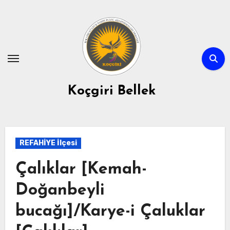
Skip
to
content
Koçgiri Bellek
REFAHİYE İlçesi
Çalıklar [Kemah-
Doğanbeyli
bucağı]/Karye-i Çaluklar