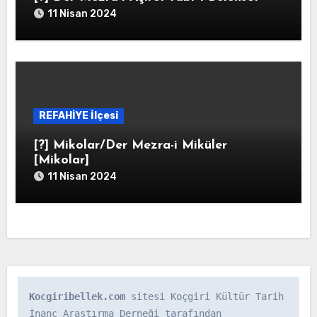
11 Nisan 2024
REFAHİYE İlçesi
[?] Mikolar/Der Mezra-i Miküler
[Mikolar]
11 Nisan 2024
Kocgiribellek.com
 sitesi Koçgiri Kültür Tarih 
İnanç Araştırma Derneği tarafından 