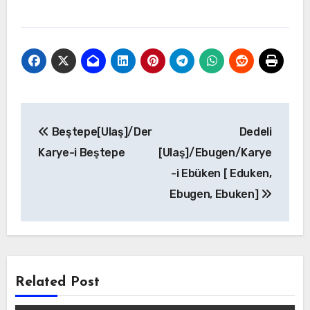
Yazı
Beştepe[Ulaş]/Der
Dedeli
gezinmesi
Karye-i Beştepe
[Ulaş]/Ebugen/Karye
-i Ebüken [ Eduken,
Ebugen, Ebuken]
Related Post