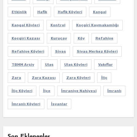
Etkinlik
Hafik
Hafik Köyleri
Kangal
Kangal Köyleri
Kontrol
Koçgiri Kaymakamlığı
Koçgiri Kazası
Kuruçay
Köy
Refahiye
Refahiye Köyleri
Sivas
Sivas Merkez Köyleri
TBMM Arşiv
Ulaş
Ulaş Köyleri
Vakıflar
Zara
Zara Kazası
Zara Köyleri
İliç
İliç Köyleri
İlçe
İmraniye Nahiyesi
İmranlı
İmranlı Köyleri
İsyanlar
Son Eklenenler