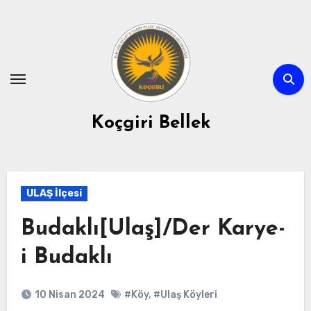
Skip
to
content
Koçgiri Bellek
ULAŞ İlçesi
Budaklı[Ulaş]/Der Karye-
i Budaklı
10 Nisan 2024
#Köy
,
#Ulaş Köyleri