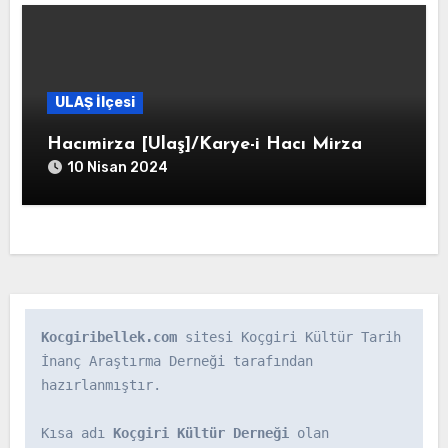
ULAŞ İlçesi
Hacımirza [Ulaş]/Karye-i Hacı Mirza
10 Nisan 2024
Kocgiribellek.com
 sitesi Koçgiri Kültür Tarih 
İnanç Araştırma Derneği tarafından 
hazırlanmıştır.

Kısa adı 
Koçgiri Kültür Derneği
 olan 