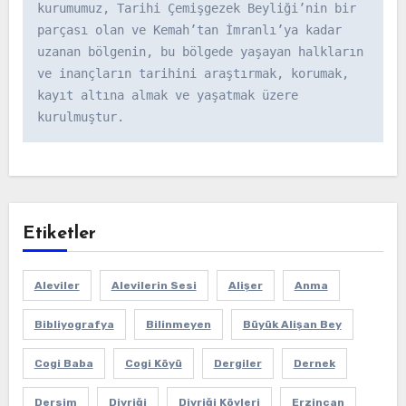
kurumumuz, Tarihi Çemişgezek Beyliği’nin bir 
parçası olan ve Kemah’tan İmranlı’ya kadar 
uzanan bölgenin, bu bölgede yaşayan halkların 
ve inançların tarihini araştırmak, korumak, 
kayıt altına almak ve yaşatmak üzere 
kurulmuştur.
Etiketler
Aleviler
Alevilerin Sesi
Alişer
Anma
Bibliyografya
Bilinmeyen
Büyük Alişan Bey
Cogi Baba
Cogi Köyü
Dergiler
Dernek
Dersim
Divriği
Divriği Köyleri
Erzincan