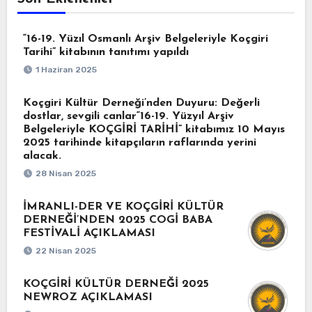
“16-19. Yüzıl Osmanlı Arşiv Belgeleriyle Koçgiri
Tarihi” kitabının tanıtımı yapıldı
1 Haziran 2025
Koçgiri Kültür Derneği’nden Duyuru: Değerli
dostlar, sevgili canlar“16-19. Yüzyıl Arşiv
Belgeleriyle KOÇGİRİ TARİHİ” kitabımız 10 Mayıs
2025 tarihinde kitapçıların raflarında yerini
alacak.
28 Nisan 2025
İMRANLI-DER VE KOÇGİRİ KÜLTÜR
DERNEĞİ’NDEN 2025 COGİ BABA
FESTİVALİ AÇIKLAMASI
22 Nisan 2025
KOÇGİRİ KÜLTÜR DERNEĞİ 2025
NEWROZ AÇIKLAMASI