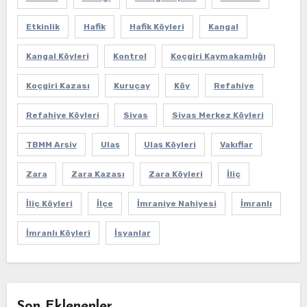
Etkinlik
Hafik
Hafik Köyleri
Kangal
Kangal Köyleri
Kontrol
Koçgiri Kaymakamlığı
Koçgiri Kazası
Kuruçay
Köy
Refahiye
Refahiye Köyleri
Sivas
Sivas Merkez Köyleri
TBMM Arşiv
Ulaş
Ulaş Köyleri
Vakıflar
Zara
Zara Kazası
Zara Köyleri
İliç
İliç Köyleri
İlçe
İmraniye Nahiyesi
İmranlı
İmranlı Köyleri
İsyanlar
Son Eklenenler