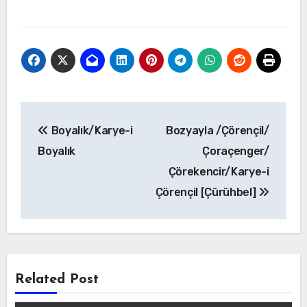
Yazı
Boyalık/Karye-i
Bozyayla /Çörençil/
gezinmesi
Boyalık
Çoraçenger/
Çörekencir/Karye-i
Çörençil [Çürühbel]
Related Post