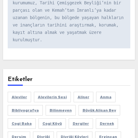
kurumumuz, Tarihi Çemişgezek Beyliği’nin bir 
parçası olan ve Kemah’tan İmranlı’ya kadar 
uzanan bölgenin, bu bölgede yaşayan halkların 
ve inançların tarihini araştırmak, korumak, 
kayıt altına almak ve yaşatmak üzere 
kurulmuştur.
Etiketler
Aleviler
Alevilerin Sesi
Alişer
Anma
Bibliyografya
Bilinmeyen
Büyük Alişan Bey
Cogi Baba
Cogi Köyü
Dergiler
Dernek
Dersim
Divriği
Divriği Köyleri
Erzincan