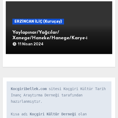
ERZİNCAN İLİÇ (Kuruçay)
Yaylapınar/Yağcılar/
Xanege/Haneke/Hanege/Karye-i
Haneke
11 Nisan 2024
Kocgiribellek.com
 sitesi Koçgiri Kültür Tarih 
İnanç Araştırma Derneği tarafından 
hazırlanmıştır.

Kısa adı 
Koçgiri Kültür Derneği
 olan 