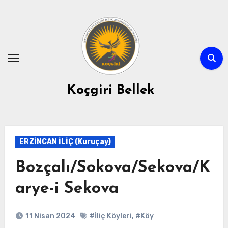
Skip
to
content
Koçgiri Bellek
ERZİNCAN İLİÇ (Kuruçay)
Bozçalı/Sokova/Sekova/K
arye-i Sekova
11 Nisan 2024
#İliç Köyleri
,
#Köy