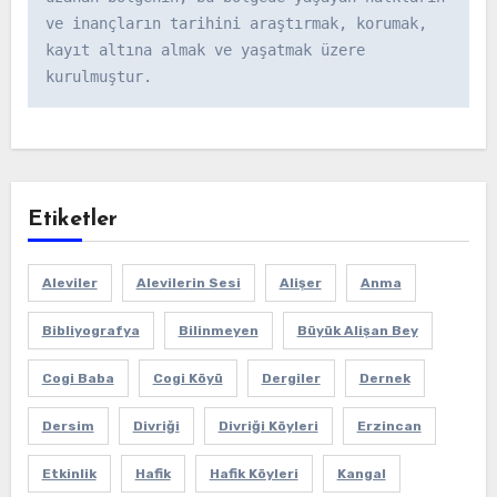
ve inançların tarihini araştırmak, korumak, 
kayıt altına almak ve yaşatmak üzere 
kurulmuştur.
Etiketler
Aleviler
Alevilerin Sesi
Alişer
Anma
Bibliyografya
Bilinmeyen
Büyük Alişan Bey
Cogi Baba
Cogi Köyü
Dergiler
Dernek
Dersim
Divriği
Divriği Köyleri
Erzincan
Etkinlik
Hafik
Hafik Köyleri
Kangal