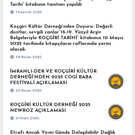
Tarihi” kitabının tanıtımı yapıldı
1 Haziran 2025
Koçgiri Kültür Derneği’nden Duyuru: Değerli
dostlar, sevgili canlar“16-19. Yüzyıl Arşiv
Belgeleriyle KOÇGİRİ TARİHİ” kitabımız 10 Mayıs
2025 tarihinde kitapçıların raflarında yerini
alacak.
28 Nisan 2025
İMRANLI-DER VE KOÇGİRİ KÜLTÜR
DERNEĞİ’NDEN 2025 COGİ BABA
FESTİVALİ AÇIKLAMASI
22 Nisan 2025
KOÇGİRİ KÜLTÜR DERNEĞİ 2025
NEWROZ AÇIKLAMASI
21 Mart 2025
Etrafı Ancak Yirmi Günde Dolaşılabilir Dağlık