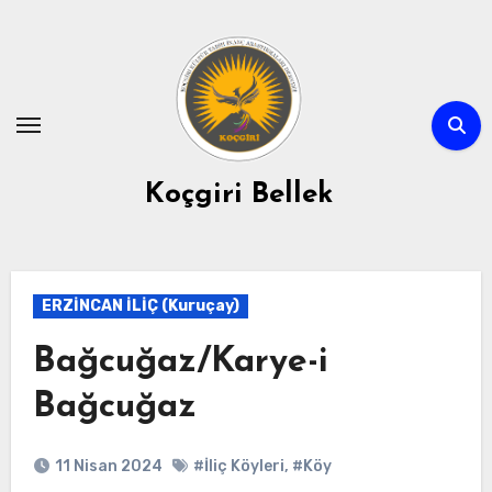
Skip
to
content
Koçgiri Bellek
ERZİNCAN İLİÇ (Kuruçay)
Bağcuğaz/Karye-i
Bağcuğaz
11 Nisan 2024
#İliç Köyleri
,
#Köy