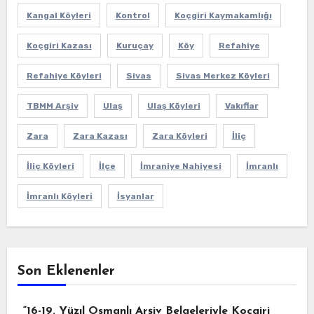
Kangal Köyleri
Kontrol
Koçgiri Kaymakamlığı
Koçgiri Kazası
Kuruçay
Köy
Refahiye
Refahiye Köyleri
Sivas
Sivas Merkez Köyleri
TBMM Arşiv
Ulaş
Ulaş Köyleri
Vakıflar
Zara
Zara Kazası
Zara Köyleri
İliç
İliç Köyleri
İlçe
İmraniye Nahiyesi
İmranlı
İmranlı Köyleri
İsyanlar
Son Eklenenler
“16-19. Yüzıl Osmanlı Arşiv Belgeleriyle Koçgiri