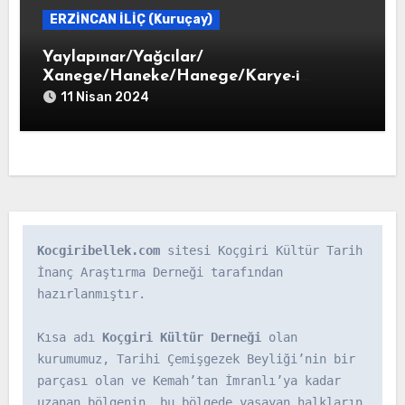
ERZİNCAN İLİÇ (Kuruçay)
Yaylapınar/Yağcılar/
Xanege/Haneke/Hanege/Karye-i
Haneke
11 Nisan 2024
Kocgiribellek.com
 sitesi Koçgiri Kültür Tarih 
İnanç Araştırma Derneği tarafından 
hazırlanmıştır.

Kısa adı 
Koçgiri Kültür Derneği
 olan 
kurumumuz, Tarihi Çemişgezek Beyliği’nin bir 
parçası olan ve Kemah’tan İmranlı’ya kadar 
uzanan bölgenin, bu bölgede yaşayan halkların 