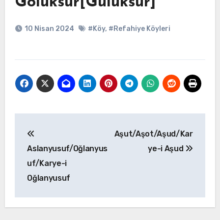
Gölüksür[Gülüksür]
10 Nisan 2024
#Köy
,
#Refahiye Köyleri
Yazı
Aşut/Aşot/Aşud/Kar
gezinmesi
Aslanyusuf/Oğlanyus
ye-i Aşud
uf/Karye-i
Oğlanyusuf