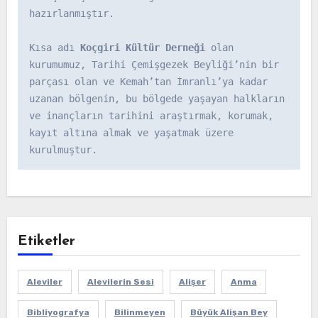
hazırlanmıştır.

Kısa adı 
Koçgiri Kültür Derneği
 olan 
kurumumuz, Tarihi Çemişgezek Beyliği’nin bir 
parçası olan ve Kemah’tan İmranlı’ya kadar 
uzanan bölgenin, bu bölgede yaşayan halkların 
ve inançların tarihini araştırmak, korumak, 
kayıt altına almak ve yaşatmak üzere 
kurulmuştur.
Etiketler
Aleviler
Alevilerin Sesi
Alişer
Anma
Bibliyografya
Bilinmeyen
Büyük Alişan Bey