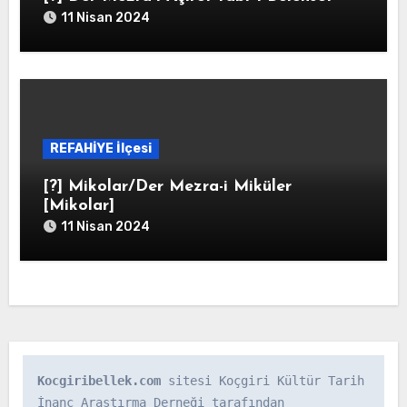
11 Nisan 2024
REFAHİYE İlçesi
[?] Mikolar/Der Mezra-i Miküler
[Mikolar]
11 Nisan 2024
Kocgiribellek.com
 sitesi Koçgiri Kültür Tarih 
İnanç Araştırma Derneği tarafından 