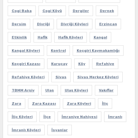
Cogi Baba
Cogi Köyü
Dergiler
Dernek
Dersim
Divriği
Divriği Köyleri
Erzincan
Etkinlik
Hafik
Hafik Köyleri
Kangal
Kangal Köyleri
Kontrol
Koçgiri Kaymakamlığı
Koçgiri Kazası
Kuruçay
Köy
Refahiye
Refahiye Köyleri
Sivas
Sivas Merkez Köyleri
TBMM Arşiv
Ulaş
Ulaş Köyleri
Vakıflar
Zara
Zara Kazası
Zara Köyleri
İliç
İliç Köyleri
İlçe
İmraniye Nahiyesi
İmranlı
İmranlı Köyleri
İsyanlar