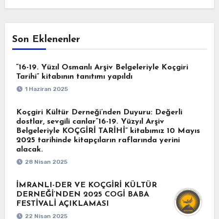
Son Eklenenler
“16-19. Yüzıl Osmanlı Arşiv Belgeleriyle Koçgiri
Tarihi” kitabının tanıtımı yapıldı
1 Haziran 2025
Koçgiri Kültür Derneği’nden Duyuru: Değerli
dostlar, sevgili canlar“16-19. Yüzyıl Arşiv
Belgeleriyle KOÇGİRİ TARİHİ” kitabımız 10 Mayıs
2025 tarihinde kitapçıların raflarında yerini
alacak.
28 Nisan 2025
İMRANLI-DER VE KOÇGİRİ KÜLTÜR
DERNEĞİ’NDEN 2025 COGİ BABA
FESTİVALİ AÇIKLAMASI
22 Nisan 2025