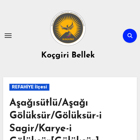
Skip
to
content
Koçgiri Bellek
REFAHİYE İlçesi
Aşağısütlü/Aşağı
Gölüksür/Gölüksür-i
Sagir/Karye-i