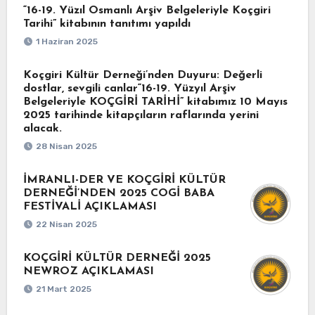
“16-19. Yüzıl Osmanlı Arşiv Belgeleriyle Koçgiri
Tarihi” kitabının tanıtımı yapıldı
1 Haziran 2025
Koçgiri Kültür Derneği’nden Duyuru: Değerli
dostlar, sevgili canlar“16-19. Yüzyıl Arşiv
Belgeleriyle KOÇGİRİ TARİHİ” kitabımız 10 Mayıs
2025 tarihinde kitapçıların raflarında yerini
alacak.
28 Nisan 2025
İMRANLI-DER VE KOÇGİRİ KÜLTÜR
DERNEĞİ’NDEN 2025 COGİ BABA
FESTİVALİ AÇIKLAMASI
22 Nisan 2025
KOÇGİRİ KÜLTÜR DERNEĞİ 2025
NEWROZ AÇIKLAMASI
21 Mart 2025