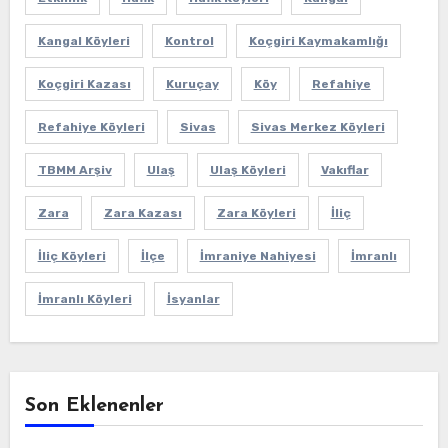
Kangal Köyleri
Kontrol
Koçgiri Kaymakamlığı
Koçgiri Kazası
Kuruçay
Köy
Refahiye
Refahiye Köyleri
Sivas
Sivas Merkez Köyleri
TBMM Arşiv
Ulaş
Ulaş Köyleri
Vakıflar
Zara
Zara Kazası
Zara Köyleri
İliç
İliç Köyleri
İlçe
İmraniye Nahiyesi
İmranlı
İmranlı Köyleri
İsyanlar
Son Eklenenler