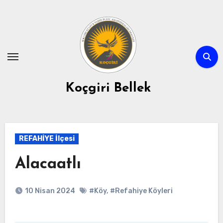
Skip
to
content
Koçgiri Bellek
REFAHİYE İlçesi
Alacaatlı
10 Nisan 2024
#Köy
,
#Refahiye Köyleri