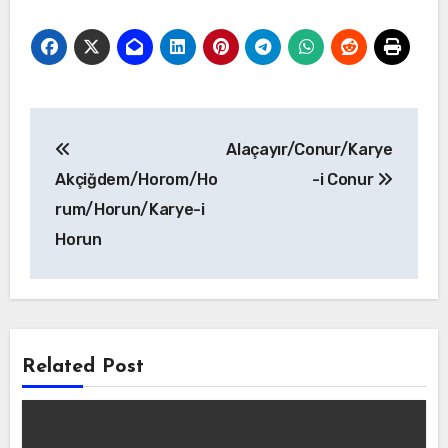
Yazı
Alaçayır/Conur/Karye
gezinmesi
Akçiğdem/Horom/Ho
-i Conur
rum/Horun/Karye-i
Horun
Related Post