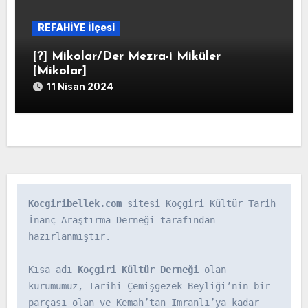
REFAHİYE İlçesi
[?] Mikolar/Der Mezra-i Miküler
[Mikolar]
11 Nisan 2024
Kocgiribellek.com
 sitesi Koçgiri Kültür Tarih 
İnanç Araştırma Derneği tarafından 
hazırlanmıştır.

Kısa adı 
Koçgiri Kültür Derneği
 olan 
kurumumuz, Tarihi Çemişgezek Beyliği’nin bir 
parçası olan ve Kemah’tan İmranlı’ya kadar 