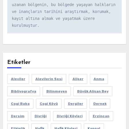
uzanan bölgenin, bu bölgede yaşayan halkların 
ve inançların tarihini araştırmak, korumak, 
kayıt altına almak ve yaşatmak üzere 
kurulmuştur.
Etiketler
Aleviler
Alevilerin Sesi
Alişer
Anma
Bibliyografya
Bilinmeyen
Büyük Alişan Bey
Cogi Baba
Cogi Köyü
Dergiler
Dernek
Dersim
Divriği
Divriği Köyleri
Erzincan
Etkinlik
Hafik
Hafik Köyleri
Kangal