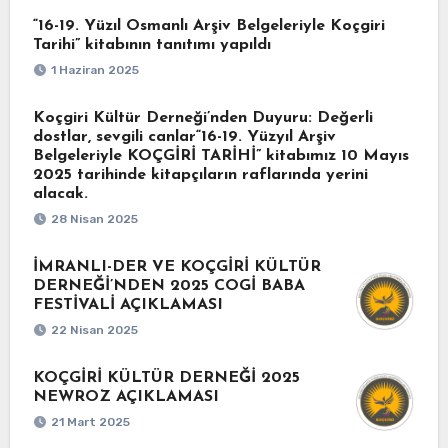
“16-19. Yüzıl Osmanlı Arşiv Belgeleriyle Koçgiri
Tarihi” kitabının tanıtımı yapıldı
1 Haziran 2025
Koçgiri Kültür Derneği’nden Duyuru: Değerli
dostlar, sevgili canlar“16-19. Yüzyıl Arşiv
Belgeleriyle KOÇGİRİ TARİHİ” kitabımız 10 Mayıs
2025 tarihinde kitapçıların raflarında yerini
alacak.
28 Nisan 2025
İMRANLI-DER VE KOÇGİRİ KÜLTÜR
DERNEĞİ’NDEN 2025 COGİ BABA
FESTİVALİ AÇIKLAMASI
22 Nisan 2025
KOÇGİRİ KÜLTÜR DERNEĞİ 2025
NEWROZ AÇIKLAMASI
21 Mart 2025