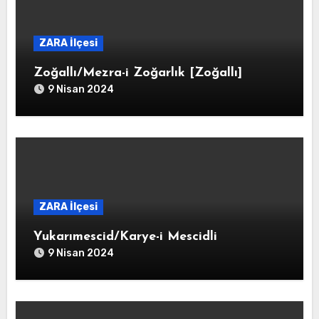
ZARA İlçesi
Zoğallı/Mezra-i Zoğarlık [Zoğallı]
9 Nisan 2024
ZARA İlçesi
Yukarımescid/Karye-i Mescidli
9 Nisan 2024