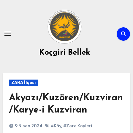
Skip
to
content
Koçgiri Bellek
ZARA İlçesi
Akyazı/Kuzören/Kuzviran
/Karye-i Kuzviran
9 Nisan 2024
#Köy
,
#Zara Köyleri