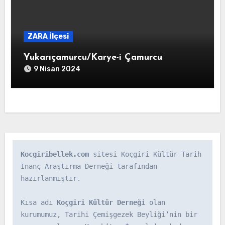
ZARA İlçesi
Yukarıçamurcu/Karye-i Çamurcu
9 Nisan 2024
Kocgiribellek.com
 sitesi Koçgiri Kültür Tarih 
İnanç Araştırma Derneği tarafından 
hazırlanmıştır.

Kısa adı 
Koçgiri Kültür Derneği
 olan 
kurumumuz, Tarihi Çemişgezek Beyliği’nin bir 