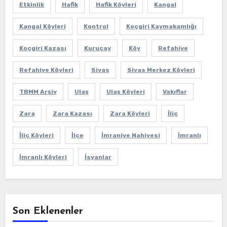
Etkinlik
Hafik
Hafik Köyleri
Kangal
Kangal Köyleri
Kontrol
Koçgiri Kaymakamlığı
Koçgiri Kazası
Kuruçay
Köy
Refahiye
Refahiye Köyleri
Sivas
Sivas Merkez Köyleri
TBMM Arşiv
Ulaş
Ulaş Köyleri
Vakıflar
Zara
Zara Kazası
Zara Köyleri
İliç
İliç Köyleri
İlçe
İmraniye Nahiyesi
İmranlı
İmranlı Köyleri
İsyanlar
Son Eklenenler