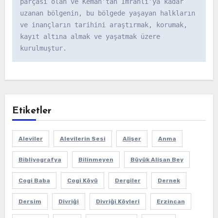
parçası olan ve Kemah’tan İmranlı’ya kadar 
uzanan bölgenin, bu bölgede yaşayan halkların 
ve inançların tarihini araştırmak, korumak, 
kayıt altına almak ve yaşatmak üzere 
kurulmuştur.
Etiketler
Aleviler
Alevilerin Sesi
Alişer
Anma
Bibliyografya
Bilinmeyen
Büyük Alişan Bey
Cogi Baba
Cogi Köyü
Dergiler
Dernek
Dersim
Divriği
Divriği Köyleri
Erzincan