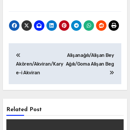
Yazı
Alişanağılı/Alişan Bey
gezinmesi
Akören/Akviran/Kary
Ağılı/Goma Alişan Beg
e-i Akviran
Related Post