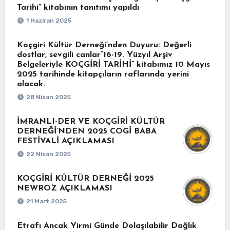
Tarihi” kitabının tanıtımı yapıldı
1 Haziran 2025
Koçgiri Kültür Derneği’nden Duyuru: Değerli
dostlar, sevgili canlar“16-19. Yüzyıl Arşiv
Belgeleriyle KOÇGİRİ TARİHİ” kitabımız 10 Mayıs
2025 tarihinde kitapçıların raflarında yerini
alacak.
28 Nisan 2025
İMRANLI-DER VE KOÇGİRİ KÜLTÜR
DERNEĞİ’NDEN 2025 COGİ BABA
FESTİVALİ AÇIKLAMASI
22 Nisan 2025
KOÇGİRİ KÜLTÜR DERNEĞİ 2025
NEWROZ AÇIKLAMASI
21 Mart 2025
Etrafı Ancak Yirmi Günde Dolaşılabilir Dağlık