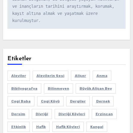
ve inançların tarihini araştırmak, korumak, 
kayıt altına almak ve yaşatmak üzere 
kurulmuştur.
Etiketler
Aleviler
Alevilerin Sesi
Alişer
Anma
Bibliyografya
Bilinmeyen
Büyük Alişan Bey
Cogi Baba
Cogi Köyü
Dergiler
Dernek
Dersim
Divriği
Divriği Köyleri
Erzincan
Etkinlik
Hafik
Hafik Köyleri
Kangal