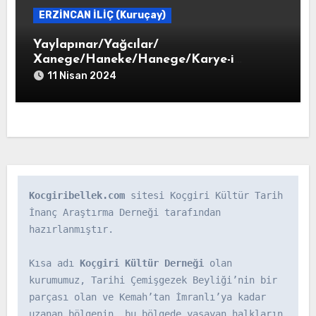
ERZİNCAN İLİÇ (Kuruçay)
Yaylapınar/Yağcılar/
Xanege/Haneke/Hanege/Karye-i
Haneke
11 Nisan 2024
Kocgiribellek.com
 sitesi Koçgiri Kültür Tarih 
İnanç Araştırma Derneği tarafından 
hazırlanmıştır.

Kısa adı 
Koçgiri Kültür Derneği
 olan 
kurumumuz, Tarihi Çemişgezek Beyliği’nin bir 
parçası olan ve Kemah’tan İmranlı’ya kadar 
uzanan bölgenin, bu bölgede yaşayan halkların 