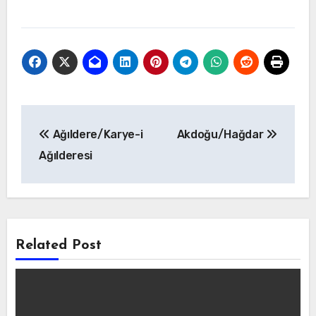
Yazı
Ağıldere/Karye-i
Akdoğu/Hağdar
gezinmesi
Ağılderesi
Related Post