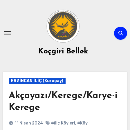
Skip
to
content
Koçgiri Bellek
ERZİNCAN İLİÇ (Kuruçay)
Akçayazı/Kerege/Karye-i
Kerege
11 Nisan 2024
#İliç Köyleri
,
#Köy