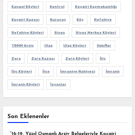
Kangal Köyleri
Kontrol
Koçgiri Kaymakamlığı
Koçgiri Kazası
Kuruçay
Köy
Refahiye
Refahiye Köyleri
Sivas
Sivas Merkez Köyleri
TBMM Arşiv
Ulaş
Ulaş Köyleri
Vakıflar
Zara
Zara Kazası
Zara Köyleri
İliç
İliç Köyleri
İlçe
İmraniye Nahiyesi
İmranlı
İmranlı Köyleri
İsyanlar
Son Eklenenler
“16-19. Yüzıl Osmanlı Arşiv Belgeleriyle Koçgiri