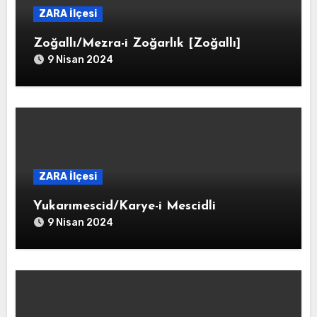
ZARA İlçesi
Zoğallı/Mezra-i Zoğarlık [Zoğallı]
9 Nisan 2024
ZARA İlçesi
Yukarımescid/Karye-i Mescidli
9 Nisan 2024