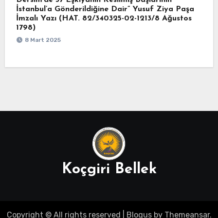
Dersim’de 37 Eşkıyanın Kesilmiş Başlarının
İstanbul’a Gönderildiğine Dair” Yusuf Ziya Paşa
İmzalı Yazı (HAT. 82/340325-02-1213/8 Ağustos
1798)
8 Mart 2025
Koçgiri Bellek
Copyright © All rights reserved
|
Blogus
by
Themeansar
.