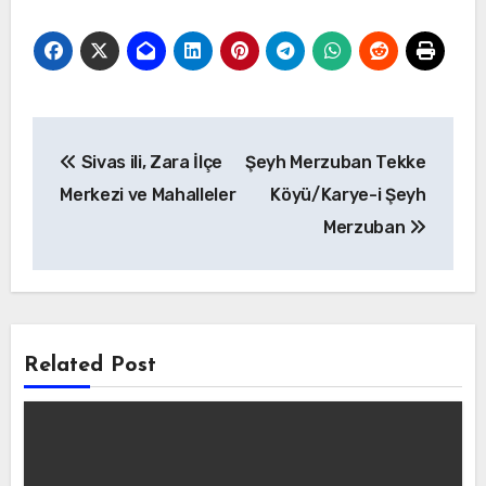
Yazı
Sivas ili, Zara İlçe
Şeyh Merzuban Tekke
gezinmesi
Merkezi ve Mahalleler
Köyü/Karye-i Şeyh
Merzuban
Related Post