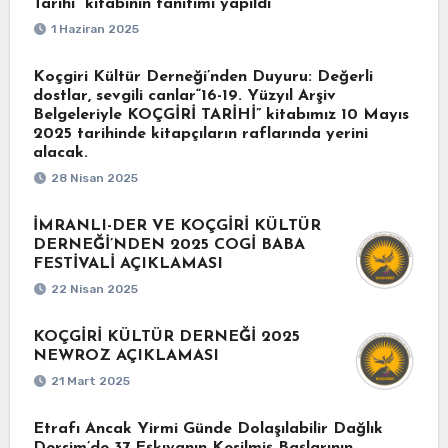
Tarihi” kitabının tanıtımı yapıldı
1 Haziran 2025
Koçgiri Kültür Derneği’nden Duyuru: Değerli
dostlar, sevgili canlar“16-19. Yüzyıl Arşiv
Belgeleriyle KOÇGİRİ TARİHİ” kitabımız 10 Mayıs
2025 tarihinde kitapçıların raflarında yerini
alacak.
28 Nisan 2025
İMRANLI-DER VE KOÇGİRİ KÜLTÜR
DERNEĞİ’NDEN 2025 COGİ BABA
FESTİVALİ AÇIKLAMASI
22 Nisan 2025
KOÇGİRİ KÜLTÜR DERNEĞİ 2025
NEWROZ AÇIKLAMASI
21 Mart 2025
Etrafı Ancak Yirmi Günde Dolaşılabilir Dağlık