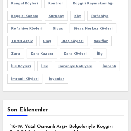
Kangal Köyleri
Kontrol
Koçgiri Kaymakamlığı
Koçgiri Kazası
Kuruçay
Köy
Refahiye
Refahiye Köyleri
Sivas
Sivas Merkez Köyleri
TBMM Arşiv
Ulaş
Ulaş Köyleri
Vakıflar
Zara
Zara Kazası
Zara Köyleri
İliç
İliç Köyleri
İlçe
İmraniye Nahiyesi
İmranlı
İmranlı Köyleri
İsyanlar
Son Eklenenler
“16-19. Yüzıl Osmanlı Arşiv Belgeleriyle Koçgiri