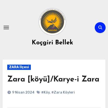
Skip
to
content
Koçgiri Bellek
ZARA İlçesi
Zara [köyü]/Karye-i Zara
9 Nisan 2024
#Köy
,
#Zara Köyleri