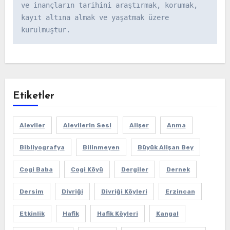
ve inançların tarihini araştırmak, korumak, 
kayıt altına almak ve yaşatmak üzere 
kurulmuştur.
Etiketler
Aleviler
Alevilerin Sesi
Alişer
Anma
Bibliyografya
Bilinmeyen
Büyük Alişan Bey
Cogi Baba
Cogi Köyü
Dergiler
Dernek
Dersim
Divriği
Divriği Köyleri
Erzincan
Etkinlik
Hafik
Hafik Köyleri
Kangal