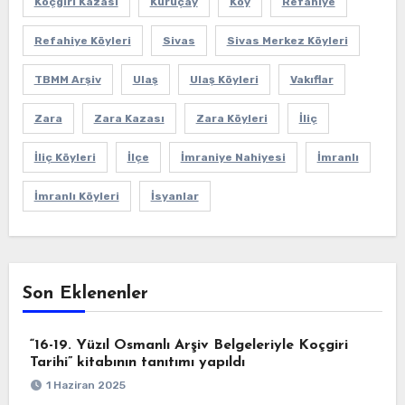
Koçgiri Kazası
Kuruçay
Köy
Refahiye
Refahiye Köyleri
Sivas
Sivas Merkez Köyleri
TBMM Arşiv
Ulaş
Ulaş Köyleri
Vakıflar
Zara
Zara Kazası
Zara Köyleri
İliç
İliç Köyleri
İlçe
İmraniye Nahiyesi
İmranlı
İmranlı Köyleri
İsyanlar
Son Eklenenler
“16-19. Yüzıl Osmanlı Arşiv Belgeleriyle Koçgiri
Tarihi” kitabının tanıtımı yapıldı
1 Haziran 2025