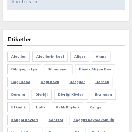
kurulmuştur.
Etiketler
Aleviler
Alevilerin Sesi
Alişer
Anma
Bibliyografya
Bilinmeyen
Büyük Alişan Bey
Cogi Baba
Cogi Köyü
Dergiler
Dernek
Dersim
Divriği
Divriği Köyleri
Erzincan
Etkinlik
Hafik
Hafik Köyleri
Kangal
Kangal Köyleri
Kontrol
Koçgiri Kaymakamlığı