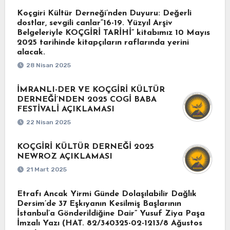
Koçgiri Kültür Derneği’nden Duyuru: Değerli
dostlar, sevgili canlar“16-19. Yüzyıl Arşiv
Belgeleriyle KOÇGİRİ TARİHİ” kitabımız 10 Mayıs
2025 tarihinde kitapçıların raflarında yerini
alacak.
28 Nisan 2025
İMRANLI-DER VE KOÇGİRİ KÜLTÜR
DERNEĞİ’NDEN 2025 COGİ BABA
FESTİVALİ AÇIKLAMASI
22 Nisan 2025
KOÇGİRİ KÜLTÜR DERNEĞİ 2025
NEWROZ AÇIKLAMASI
21 Mart 2025
Etrafı Ancak Yirmi Günde Dolaşılabilir Dağlık
Dersim’de 37 Eşkıyanın Kesilmiş Başlarının
İstanbul’a Gönderildiğine Dair” Yusuf Ziya Paşa
İmzalı Yazı (HAT. 82/340325-02-1213/8 Ağustos