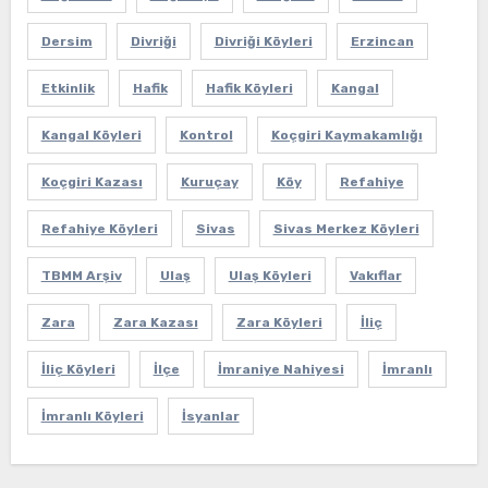
Dersim
Divriği
Divriği Köyleri
Erzincan
Etkinlik
Hafik
Hafik Köyleri
Kangal
Kangal Köyleri
Kontrol
Koçgiri Kaymakamlığı
Koçgiri Kazası
Kuruçay
Köy
Refahiye
Refahiye Köyleri
Sivas
Sivas Merkez Köyleri
TBMM Arşiv
Ulaş
Ulaş Köyleri
Vakıflar
Zara
Zara Kazası
Zara Köyleri
İliç
İliç Köyleri
İlçe
İmraniye Nahiyesi
İmranlı
İmranlı Köyleri
İsyanlar