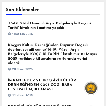
Son Eklenenler
“16-19. Yüzıl Osmanlı Arşiv Belgeleriyle Koçgiri
Tarihi” kitabının tanıtımı yapıldı
1 Haziran 2025
Koçgiri Kültür Derneği’nden Duyuru: Değerli
dostlar, sevgili canlar“16-19. Yüzyıl Arşiv
Belgeleriyle KOÇGİRİ TARİHİ” kitabımız 10 Mayıs
2025 tarihinde kitapçıların raflarında yerini
alacak.
28 Nisan 2025
İMRANLI-DER VE KOÇGİRİ KÜLTÜR
DERNEĞİ’NDEN 2025 COGİ BABA
FESTİVALİ AÇIKLAMASI
22 Nisan 2025