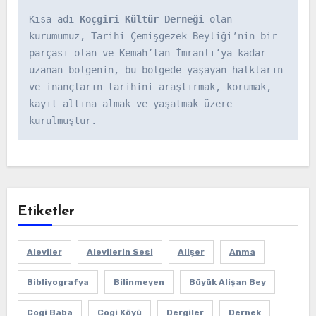
Kısa adı 
Koçgiri Kültür Derneği
 olan 
kurumumuz, Tarihi Çemişgezek Beyliği’nin bir 
parçası olan ve Kemah’tan İmranlı’ya kadar 
uzanan bölgenin, bu bölgede yaşayan halkların 
ve inançların tarihini araştırmak, korumak, 
kayıt altına almak ve yaşatmak üzere 
kurulmuştur.
Etiketler
Aleviler
Alevilerin Sesi
Alişer
Anma
Bibliyografya
Bilinmeyen
Büyük Alişan Bey
Cogi Baba
Cogi Köyü
Dergiler
Dernek