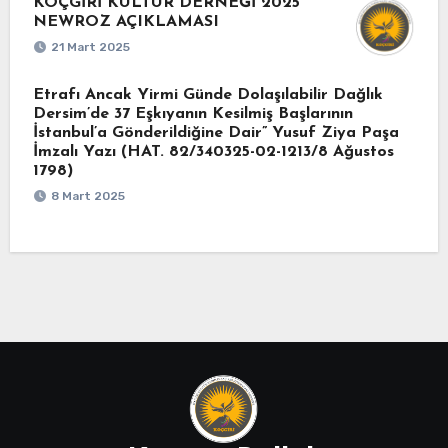
KOÇGİRİ KÜLTÜR DERNEĞİ 2025
NEWROZ AÇIKLAMASI
21 Mart 2025
Etrafı Ancak Yirmi Günde Dolaşılabilir Dağlık
Dersim’de 37 Eşkıyanın Kesilmiş Başlarının
İstanbul’a Gönderildiğine Dair” Yusuf Ziya Paşa
İmzalı Yazı (HAT. 82/340325-02-1213/8 Ağustos
1798)
8 Mart 2025