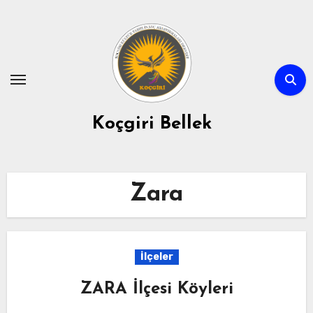
Skip
to
content
Koçgiri Bellek
Zara
İlçeler
ZARA İlçesi Köyleri