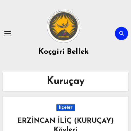
Skip
to
content
Koçgiri Bellek
Kuruçay
İlçeler
ERZİNCAN İLİÇ (KURUÇAY)
Köyleri