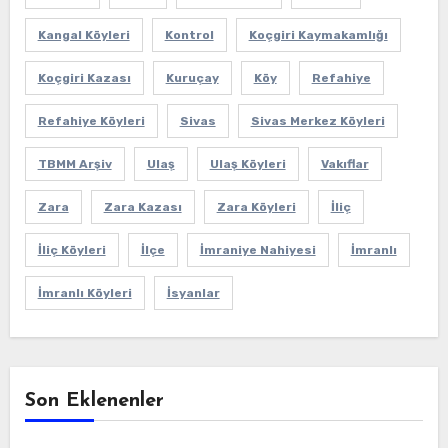
Kangal Köyleri
Kontrol
Koçgiri Kaymakamlığı
Koçgiri Kazası
Kuruçay
Köy
Refahiye
Refahiye Köyleri
Sivas
Sivas Merkez Köyleri
TBMM Arşiv
Ulaş
Ulaş Köyleri
Vakıflar
Zara
Zara Kazası
Zara Köyleri
İliç
İliç Köyleri
İlçe
İmraniye Nahiyesi
İmranlı
İmranlı Köyleri
İsyanlar
Son Eklenenler