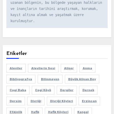
uzanan bölgenin, bu bölgede yaşayan halkların 
ve inançların tarihini araştırmak, korumak, 
kayıt altına almak ve yaşatmak üzere 
kurulmuştur.
Etiketler
Aleviler
Alevilerin Sesi
Alişer
Anma
Bibliyografya
Bilinmeyen
Büyük Alişan Bey
Cogi Baba
Cogi Köyü
Dergiler
Dernek
Dersim
Divriği
Divriği Köyleri
Erzincan
Etkinlik
Hafik
Hafik Köyleri
Kangal