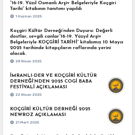
“16-19. Yüzıl Osmanlı Arşiv Belgeleriyle Koçgiri
Tarihi” kitabının tanıtımı yapıldı
1 Haziran 2025
Koçgiri Kültür Derneği’nden Duyuru: Değerli
dostlar, sevgili canlar“16-19. Yüzyıl Arşiv
Belgeleriyle KOÇGİRİ TARİHİ” kitabımız 10 Mayıs
2025 tarihinde kitapçıların raflarında yerini
alacak.
28 Nisan 2025
İMRANLI-DER VE KOÇGİRİ KÜLTÜR
DERNEĞİ’NDEN 2025 COGİ BABA
FESTİVALİ AÇIKLAMASI
22 Nisan 2025
KOÇGİRİ KÜLTÜR DERNEĞİ 2025
NEWROZ AÇIKLAMASI
21 Mart 2025