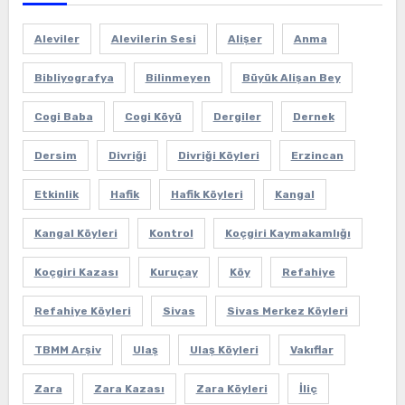
Aleviler
Alevilerin Sesi
Alişer
Anma
Bibliyografya
Bilinmeyen
Büyük Alişan Bey
Cogi Baba
Cogi Köyü
Dergiler
Dernek
Dersim
Divriği
Divriği Köyleri
Erzincan
Etkinlik
Hafik
Hafik Köyleri
Kangal
Kangal Köyleri
Kontrol
Koçgiri Kaymakamlığı
Koçgiri Kazası
Kuruçay
Köy
Refahiye
Refahiye Köyleri
Sivas
Sivas Merkez Köyleri
TBMM Arşiv
Ulaş
Ulaş Köyleri
Vakıflar
Zara
Zara Kazası
Zara Köyleri
İliç