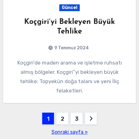
Güncel
Koçgiri’yi Bekleyen Büyük
Tehlike
9 Temmuz 2024
Koçgiri’de maden arama ve işletme ruhsatı
almış bölgeler. Koçgiri”yi bekleyen büyük
tehlike: Topyekün doğa talanı ve yeni İliç
felaketleri.
Yazı
1
2
3
gezinmesi
Sonraki sayfa »