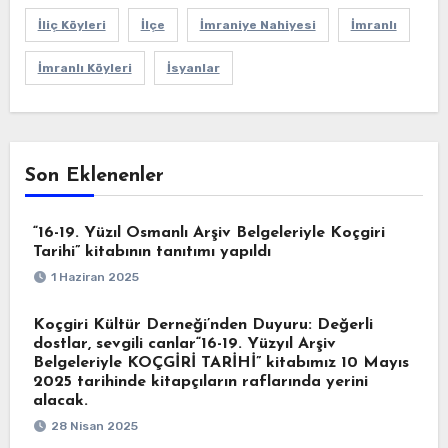
İliç Köyleri
İlçe
İmraniye Nahiyesi
İmranlı
İmranlı Köyleri
İsyanlar
Son Eklenenler
“16-19. Yüzıl Osmanlı Arşiv Belgeleriyle Koçgiri
Tarihi” kitabının tanıtımı yapıldı
1 Haziran 2025
Koçgiri Kültür Derneği’nden Duyuru: Değerli
dostlar, sevgili canlar“16-19. Yüzyıl Arşiv
Belgeleriyle KOÇGİRİ TARİHİ” kitabımız 10 Mayıs
2025 tarihinde kitapçıların raflarında yerini
alacak.
28 Nisan 2025