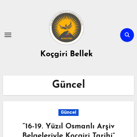
Skip
to
content
Koçgiri Bellek
Güncel
Güncel
“16-19. Yüzıl Osmanlı Arşiv
Belgeleriyle Koçgiri Tarihi”