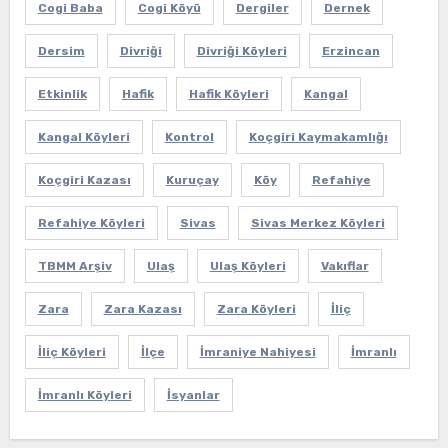
Cogi Baba
Cogi Köyü
Dergiler
Dernek
Dersim
Divriği
Divriği Köyleri
Erzincan
Etkinlik
Hafik
Hafik Köyleri
Kangal
Kangal Köyleri
Kontrol
Koçgiri Kaymakamlığı
Koçgiri Kazası
Kuruçay
Köy
Refahiye
Refahiye Köyleri
Sivas
Sivas Merkez Köyleri
TBMM Arşiv
Ulaş
Ulaş Köyleri
Vakıflar
Zara
Zara Kazası
Zara Köyleri
İliç
İliç Köyleri
İlçe
İmraniye Nahiyesi
İmranlı
İmranlı Köyleri
İsyanlar