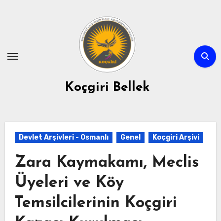
Skip
to
content
Koçgiri Bellek
Devlet Arşivleri - Osmanlı
Genel
Koçgiri Arşivi
Zara Kaymakamı, Meclis
Üyeleri ve Köy
Temsilcilerinin Koçgiri