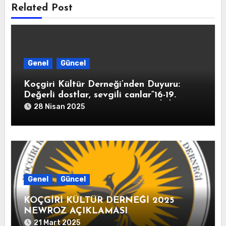
Related Post
Genel
Güncel
Koçgiri Kültür Derneği’nden Duyuru:
Değerli dostlar, sevgili canlar“16-19.
Yüzyıl Arşiv Belgeleriyle KOÇGİRİ
28 Nisan 2025
TARİHİ” kitabımız 10 Mayıs 2025
tarihinde kitapçıların raflarında yerini
alacak.
Genel
Güncel
KOÇGİRİ KÜLTÜR DERNEĞİ 2025
NEWROZ AÇIKLAMASI
21 Mart 2025