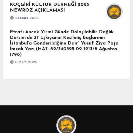
KOÇGİRİ KÜLTÜR DERNEĞİ 2025
NEWROZ AÇIKLAMASI
21 Mart 2025
Etrafı Ancak Yirmi Günde Dolaşılabilir Dağlık
Dersim’de 37 Eşkıyanın Kesilmiş Başlarının
İstanbul’a Gönderildiğine Dair” Yusuf Ziya Paşa
İmzalı Yazı (HAT. 82/340325-02-1213/8 Ağustos
1798)
8 Mart 2025