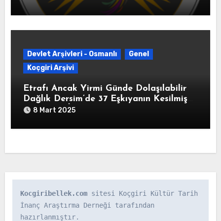
Devlet Arşivleri - Osmanlı
Genel
Koçgiri Arşivi
Etrafı Ancak Yirmi Günde Dolaşılabilir
Dağlık Dersim’de 37 Eşkıyanın Kesilmiş
Başlarının İstanbul’a Gönderildiğine
8 Mart 2025
Dair” Yusuf Ziya Paşa İmzalı Yazı (HAT.
82/340325-02-1213/8 Ağustos 1798)
Kocgiribellek.com
 sitesi Koçgiri Kültür Tarih 
İnanç Araştırma Derneği tarafından 
hazırlanmıştır.
