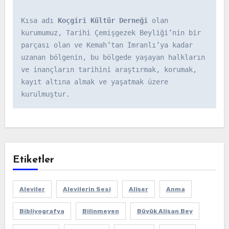
Kısa adı 
Koçgiri Kültür Derneği
 olan 
kurumumuz, Tarihi Çemişgezek Beyliği’nin bir 
parçası olan ve Kemah’tan İmranlı’ya kadar 
uzanan bölgenin, bu bölgede yaşayan halkların 
ve inançların tarihini araştırmak, korumak, 
kayıt altına almak ve yaşatmak üzere 
kurulmuştur.
Etiketler
Aleviler
Alevilerin Sesi
Alişer
Anma
Bibliyografya
Bilinmeyen
Büyük Alişan Bey