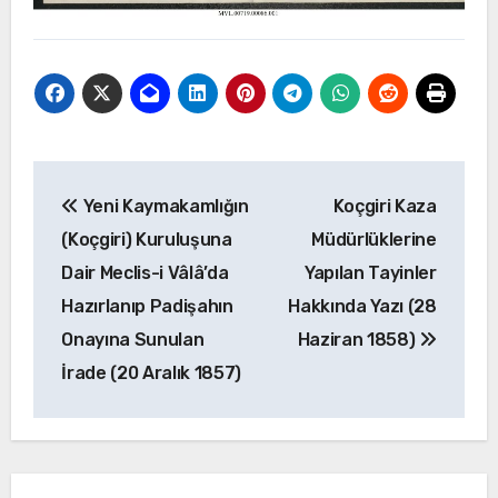
Yazı
Yeni Kaymakamlığın
Koçgiri Kaza
gezinmesi
(Koçgiri) Kuruluşuna
Müdürlüklerine
Dair Meclis-i Vâlâ’da
Yapılan Tayinler
Hazırlanıp Padişahın
Hakkında Yazı (28
Onayına Sunulan
Haziran 1858)
İrade (20 Aralık 1857)