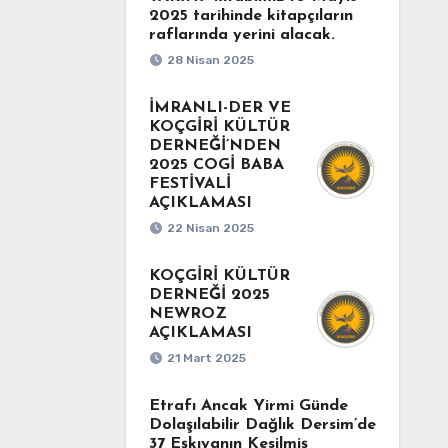
2025 tarihinde kitapçıların
raflarında yerini alacak.
28 Nisan 2025
İMRANLI-DER VE
KOÇGİRİ KÜLTÜR
DERNEĞİ’NDEN
2025 COGİ BABA
FESTİVALİ
AÇIKLAMASI
22 Nisan 2025
KOÇGİRİ KÜLTÜR
DERNEĞİ 2025
NEWROZ
AÇIKLAMASI
21 Mart 2025
Etrafı Ancak Yirmi Günde
Dolaşılabilir Dağlık Dersim’de
37 Eşkıyanın Kesilmiş