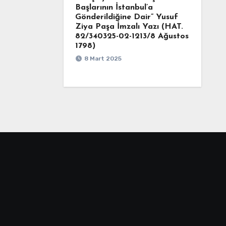
Başlarının İstanbul’a
Gönderildiğine Dair” Yusuf
Ziya Paşa İmzalı Yazı (HAT.
82/340325-02-1213/8 Ağustos
1798)
8 Mart 2025