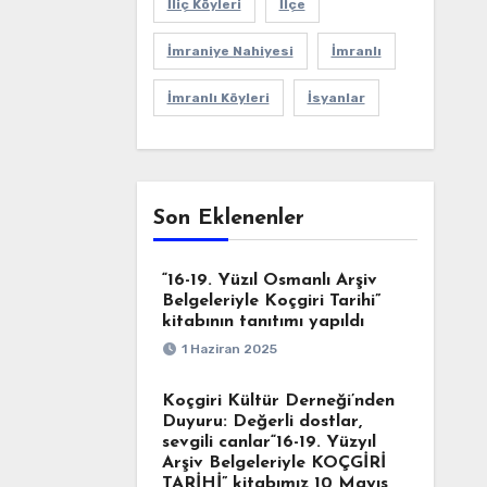
İliç Köyleri
İlçe
İmraniye Nahiyesi
İmranlı
İmranlı Köyleri
İsyanlar
Son Eklenenler
“16-19. Yüzıl Osmanlı Arşiv
Belgeleriyle Koçgiri Tarihi”
kitabının tanıtımı yapıldı
1 Haziran 2025
Koçgiri Kültür Derneği’nden
Duyuru: Değerli dostlar,
sevgili canlar“16-19. Yüzyıl
Arşiv Belgeleriyle KOÇGİRİ
TARİHİ” kitabımız 10 Mayıs