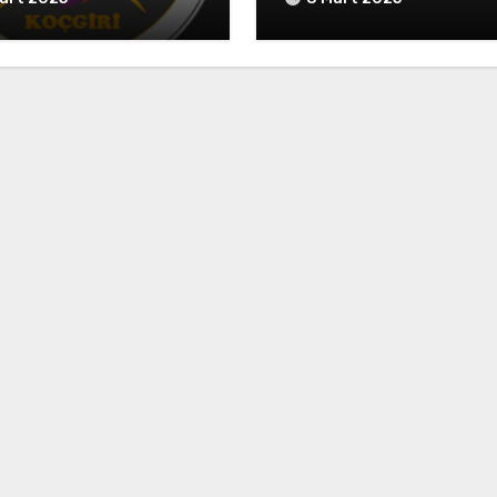
Kesilmiş Başlarının
İstanbul’a Gönderildiğ
Dair” Yusuf Ziya Paşa
İmzalı Yazı (HAT.
82/340325-02-1213/8
Ağustos 1798)