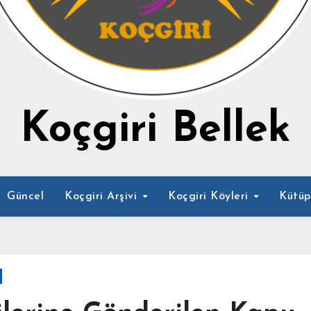
Koçgiri Bellek
Güncel
Koçgiri Arşivi
Koçgiri Köyleri
Kütü