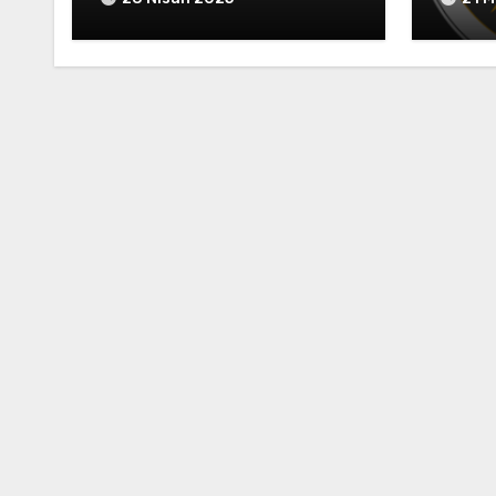
canlar“16-19. Yüzyıl Arşiv
Belgeleriyle KOÇGİRİ
TARİHİ” kitabımız 10
Mayıs 2025 tarihinde
kitapçıların raflarında
yerini alacak.