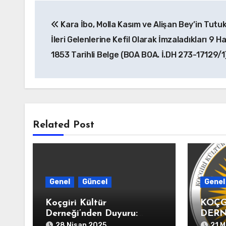
Yazı
Kara İbo, Molla Kasım ve Alişan Bey’in Tutu
gezinmesi
İleri Gelenlerine Kefil Olarak İmzaladıkları 9 H
1853 Tarihli Belge (BOA BOA. İ.DH 273-17129/1
Related Post
Genel
Güncel
Genel
Koçgiri Kültür
KOÇG
Derneği’nden Duyuru:
DERN
Değerli dostlar, sevgili
AÇIK
28 Nisan 2025
21 M