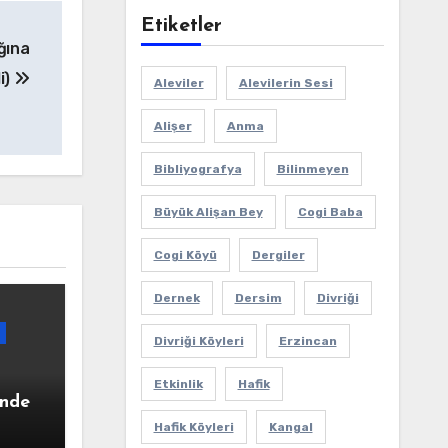
Etiketler
ğına
i)
Aleviler
Alevilerin Sesi
Alişer
Anma
Bibliyografya
Bilinmeyen
Büyük Alişan Bey
Cogi Baba
Cogi Köyü
Dergiler
Dernek
Dersim
Divriği
Divriği Köyleri
Erzincan
Etkinlik
Hafik
ünde
Hafik Köyleri
Kangal
n