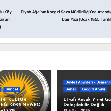
klu Köy
Diyab Ağa’nın Koçgiri Kaza Müdürlüğü’ne Atandı
aziran
Dair Yazı (Ocak 1855 Tarihl
)
Devlet Arşivleri - Osmanlı
Güncel
Genel
Koçgiri Arşivi
İRİ KÜLTÜR
Etrafı Ancak Yirmi G
EĞİ 2025 NEWROZ
Dolaşılabilir Dağlık
LAMASI
Dersim’de 37 Eşkıyanı
art 2025
8 Mart 2025