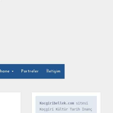
phane
Portreler
İletişim
Kocgiribellek.com
 sitesi 
Koçgiri Kültür Tarih İnanç 