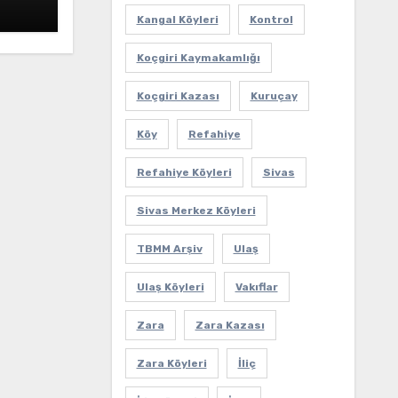
Kangal Köyleri
Kontrol
ine
Koçgiri Kaymakamlığı
Koçgiri Kazası
Kuruçay
Köy
Refahiye
Refahiye Köyleri
Sivas
Sivas Merkez Köyleri
TBMM Arşiv
Ulaş
Ulaş Köyleri
Vakıflar
Zara
Zara Kazası
Zara Köyleri
İliç