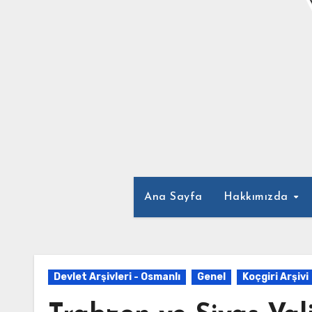
Ana Sayfa
Hakkımızda
Devlet Arşivleri - Osmanlı
Genel
Koçgiri Arşivi