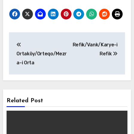
Yazı
Refik/Vank/Karye-i
gezinmesi
Ortaköy/Orteqo/Mezr
Refik
a-i Orta
Related Post