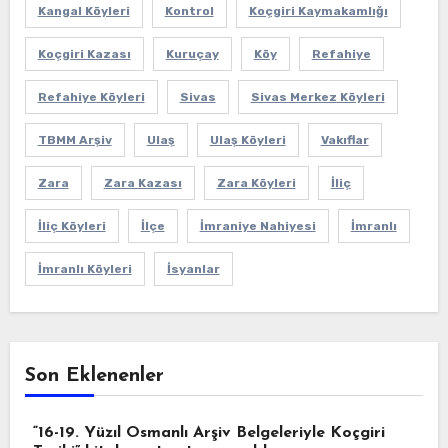
Kangal Köyleri
Kontrol
Koçgiri Kaymakamlığı
Koçgiri Kazası
Kuruçay
Köy
Refahiye
Refahiye Köyleri
Sivas
Sivas Merkez Köyleri
TBMM Arşiv
Ulaş
Ulaş Köyleri
Vakıflar
Zara
Zara Kazası
Zara Köyleri
İliç
İliç Köyleri
İlçe
İmraniye Nahiyesi
İmranlı
İmranlı Köyleri
İsyanlar
Son Eklenenler
“16-19. Yüzıl Osmanlı Arşiv Belgeleriyle Koçgiri