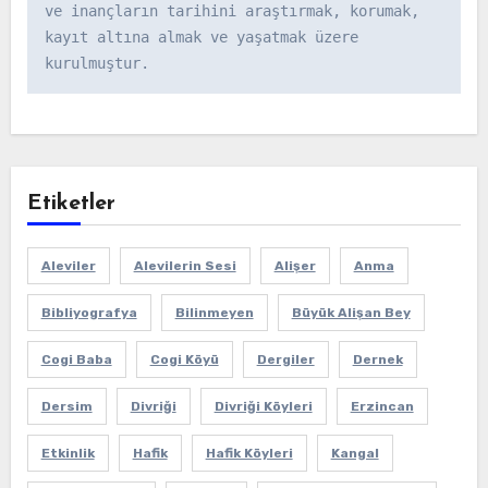
ve inançların tarihini araştırmak, korumak, 
kayıt altına almak ve yaşatmak üzere 
kurulmuştur.
Etiketler
Aleviler
Alevilerin Sesi
Alişer
Anma
Bibliyografya
Bilinmeyen
Büyük Alişan Bey
Cogi Baba
Cogi Köyü
Dergiler
Dernek
Dersim
Divriği
Divriği Köyleri
Erzincan
Etkinlik
Hafik
Hafik Köyleri
Kangal