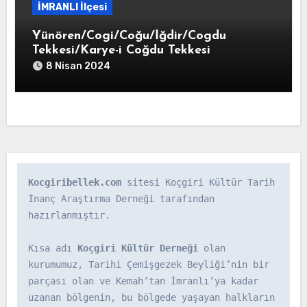
İMRANLI İlçesi
Yünören/Cogi/Coğu/İğdir/Cogdu
Tekkesi/Karye-i Coğdu Tekkesi
8 Nisan 2024
Kocgiribellek.com
 sitesi Koçgiri Kültür Tarih 
İnanç Araştırma Derneği tarafından 
hazırlanmıştır.

Kısa adı 
Koçgiri Kültür Derneği
 olan 
kurumumuz, Tarihi Çemişgezek Beyliği’nin bir 
parçası olan ve Kemah’tan İmranlı’ya kadar 
uzanan bölgenin, bu bölgede yaşayan halkların 