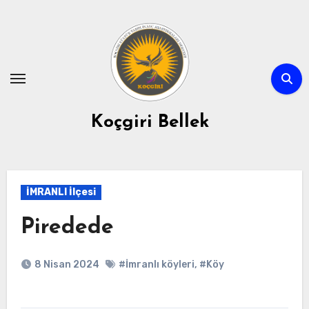
Skip
to
content
Koçgiri Bellek
İMRANLI İlçesi
Piredede
8 Nisan 2024
#İmranlı köyleri
,
#Köy