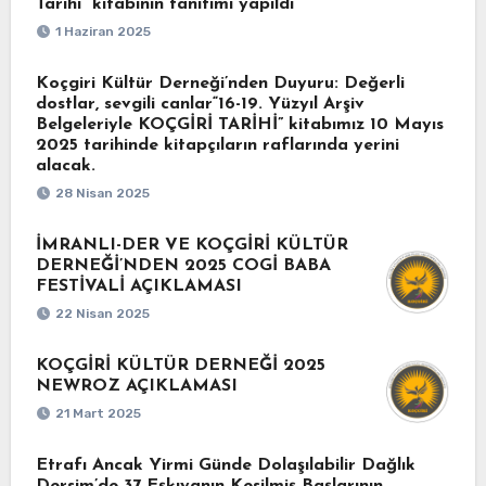
Tarihi” kitabının tanıtımı yapıldı
1 Haziran 2025
Koçgiri Kültür Derneği’nden Duyuru: Değerli
dostlar, sevgili canlar“16-19. Yüzyıl Arşiv
Belgeleriyle KOÇGİRİ TARİHİ” kitabımız 10 Mayıs
2025 tarihinde kitapçıların raflarında yerini
alacak.
28 Nisan 2025
İMRANLI-DER VE KOÇGİRİ KÜLTÜR
DERNEĞİ’NDEN 2025 COGİ BABA
FESTİVALİ AÇIKLAMASI
22 Nisan 2025
KOÇGİRİ KÜLTÜR DERNEĞİ 2025
NEWROZ AÇIKLAMASI
21 Mart 2025
Etrafı Ancak Yirmi Günde Dolaşılabilir Dağlık