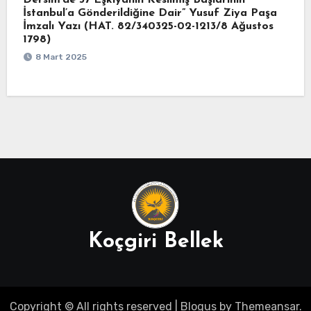
Dersim’de 37 Eşkıyanın Kesilmiş Başlarının
İstanbul’a Gönderildiğine Dair” Yusuf Ziya Paşa
İmzalı Yazı (HAT. 82/340325-02-1213/8 Ağustos
1798)
8 Mart 2025
Koçgiri Bellek
Copyright © All rights reserved
|
Blogus
by
Themeansar
.