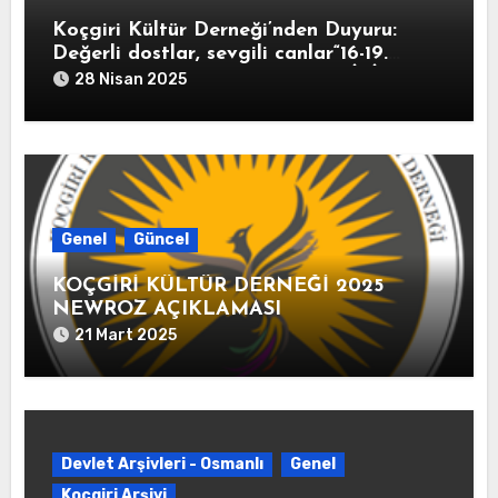
Koçgiri Kültür Derneği’nden Duyuru:
Değerli dostlar, sevgili canlar“16-19.
Yüzyıl Arşiv Belgeleriyle KOÇGİRİ
28 Nisan 2025
TARİHİ” kitabımız 10 Mayıs 2025
tarihinde kitapçıların raflarında yerini
alacak.
Genel
Güncel
KOÇGİRİ KÜLTÜR DERNEĞİ 2025
NEWROZ AÇIKLAMASI
21 Mart 2025
Devlet Arşivleri - Osmanlı
Genel
Koçgiri Arşivi