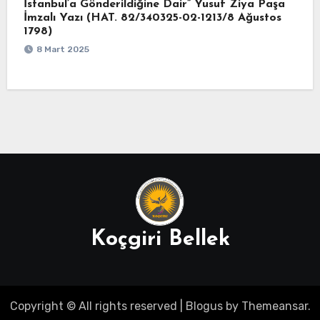
İstanbul’a Gönderildiğine Dair” Yusuf Ziya Paşa
İmzalı Yazı (HAT. 82/340325-02-1213/8 Ağustos
1798)
8 Mart 2025
Koçgiri Bellek
Copyright © All rights reserved
|
Blogus
by
Themeansar
.