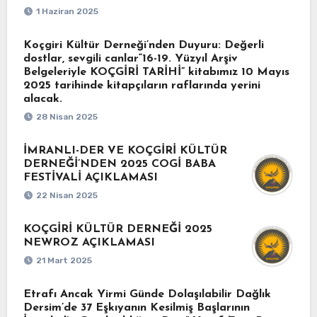
1 Haziran 2025
Koçgiri Kültür Derneği’nden Duyuru: Değerli
dostlar, sevgili canlar“16-19. Yüzyıl Arşiv
Belgeleriyle KOÇGİRİ TARİHİ” kitabımız 10 Mayıs
2025 tarihinde kitapçıların raflarında yerini
alacak.
28 Nisan 2025
İMRANLI-DER VE KOÇGİRİ KÜLTÜR
DERNEĞİ’NDEN 2025 COGİ BABA
FESTİVALİ AÇIKLAMASI
22 Nisan 2025
KOÇGİRİ KÜLTÜR DERNEĞİ 2025
NEWROZ AÇIKLAMASI
21 Mart 2025
Etrafı Ancak Yirmi Günde Dolaşılabilir Dağlık
Dersim’de 37 Eşkıyanın Kesilmiş Başlarının