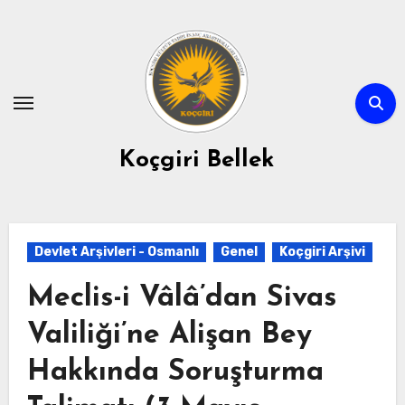
Skip
to
content
Koçgiri Bellek
Devlet Arşivleri - Osmanlı
Genel
Koçgiri Arşivi
Meclis-i Vâlâ’dan Sivas
Valiliği’ne Alişan Bey
Hakkında Soruşturma