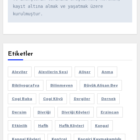
kayıt altına almak ve yaşatmak üzere 
kurulmuştur.
Etiketler
Aleviler
Alevilerin Sesi
Alişer
Anma
Bibliyografya
Bilinmeyen
Büyük Alişan Bey
Cogi Baba
Cogi Köyü
Dergiler
Dernek
Dersim
Divriği
Divriği Köyleri
Erzincan
Etkinlik
Hafik
Hafik Köyleri
Kangal
Kangal Köyleri
Kontrol
Koçgiri Kaymakamlığı