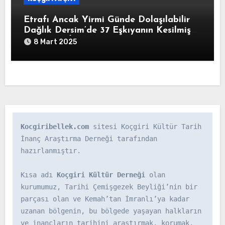
Etrafı Ancak Yirmi Günde Dolaşılabilir
Dağlık Dersim’de 37 Eşkıyanın Kesilmiş
Başlarının İstanbul’a Gönderildiğine
8 Mart 2025
Dair” Yusuf Ziya Paşa İmzalı Yazı (HAT.
82/340325-02-1213/8 Ağustos 1798)
Kocgiribellek.com
 sitesi Koçgiri Kültür Tarih 
İnanç Araştırma Derneği tarafından 
hazırlanmıştır.

Kısa adı 
Koçgiri Kültür Derneği
 olan 
kurumumuz, Tarihi Çemişgezek Beyliği’nin bir 
parçası olan ve Kemah’tan İmranlı’ya kadar 
uzanan bölgenin, bu bölgede yaşayan halkların 
ve inançların tarihini araştırmak, korumak, 