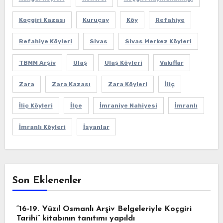
Koçgiri Kazası
Kuruçay
Köy
Refahiye
Refahiye Köyleri
Sivas
Sivas Merkez Köyleri
TBMM Arşiv
Ulaş
Ulaş Köyleri
Vakıflar
Zara
Zara Kazası
Zara Köyleri
İliç
İliç Köyleri
İlçe
İmraniye Nahiyesi
İmranlı
İmranlı Köyleri
İsyanlar
Son Eklenenler
“16-19. Yüzıl Osmanlı Arşiv Belgeleriyle Koçgiri
Tarihi” kitabının tanıtımı yapıldı