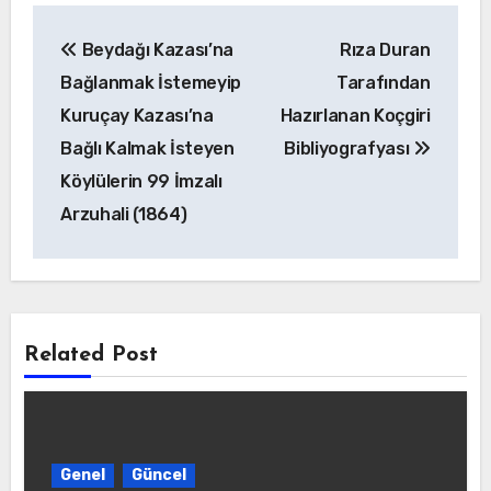
Yazı
Beydağı Kazası’na
Rıza Duran
gezinmesi
Bağlanmak İstemeyip
Tarafından
Kuruçay Kazası’na
Hazırlanan Koçgiri
Bağlı Kalmak İsteyen
Bibliyografyası
Köylülerin 99 İmzalı
Arzuhali (1864)
Related Post
Genel
Güncel