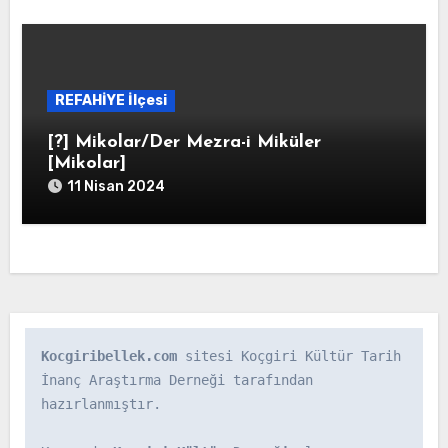
REFAHİYE İlçesi
[?] Mikolar/Der Mezra-i Miküler
[Mikolar]
11 Nisan 2024
Kocgiribellek.com
 sitesi Koçgiri Kültür Tarih 
İnanç Araştırma Derneği tarafından 
hazırlanmıştır.
