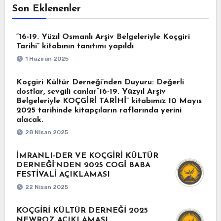
Son Eklenenler
“16-19. Yüzıl Osmanlı Arşiv Belgeleriyle Koçgiri
Tarihi” kitabının tanıtımı yapıldı
1 Haziran 2025
Koçgiri Kültür Derneği’nden Duyuru: Değerli
dostlar, sevgili canlar“16-19. Yüzyıl Arşiv
Belgeleriyle KOÇGİRİ TARİHİ” kitabımız 10 Mayıs
2025 tarihinde kitapçıların raflarında yerini
alacak.
28 Nisan 2025
İMRANLI-DER VE KOÇGİRİ KÜLTÜR
DERNEĞİ’NDEN 2025 COGİ BABA
FESTİVALİ AÇIKLAMASI
22 Nisan 2025
KOÇGİRİ KÜLTÜR DERNEĞİ 2025
NEWROZ AÇIKLAMASI