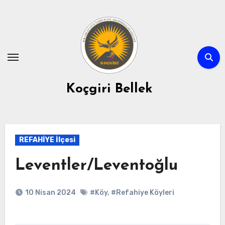
Skip
to
content
Koçgiri Bellek
REFAHİYE İlçesi
Leventler/Leventoğlu
10 Nisan 2024
#Köy
,
#Refahiye Köyleri