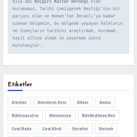
Kısa adı 
Koçgiri Kültür Derneği
 olan 
kurumumuz, Tarihi Çemişgezek Beyliği’nin bir 
parçası olan ve Kemah’tan İmranlı’ya kadar 
uzanan bölgenin, bu bölgede yaşayan halkların 
ve inançların tarihini araştırmak, korumak, 
kayıt altına almak ve yaşatmak üzere 
kurulmuştur.
Etiketler
Aleviler
Alevilerin Sesi
Alişer
Anma
Bibliyografya
Bilinmeyen
Büyük Alişan Bey
Cogi Baba
Cogi Köyü
Dergiler
Dernek