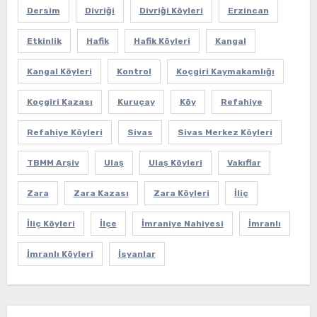
Dersim
Divriği
Divriği Köyleri
Erzincan
Etkinlik
Hafik
Hafik Köyleri
Kangal
Kangal Köyleri
Kontrol
Koçgiri Kaymakamlığı
Koçgiri Kazası
Kuruçay
Köy
Refahiye
Refahiye Köyleri
Sivas
Sivas Merkez Köyleri
TBMM Arşiv
Ulaş
Ulaş Köyleri
Vakıflar
Zara
Zara Kazası
Zara Köyleri
İliç
İliç Köyleri
İlçe
İmraniye Nahiyesi
İmranlı
İmranlı Köyleri
İsyanlar