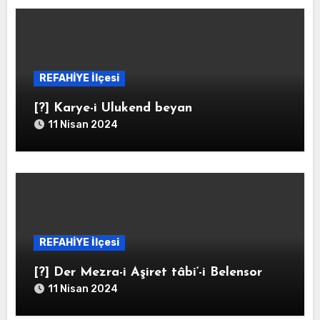
REFAHİYE İlçesi
[?] Karye-i Ulukend beyan
11 Nisan 2024
REFAHİYE İlçesi
[?] Der Mezra-i Aşiret tâbi‘-i Belensor
11 Nisan 2024