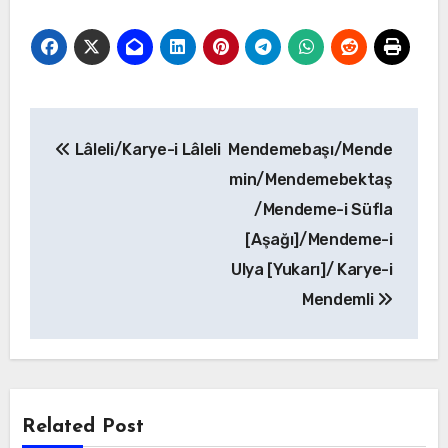
Yazı
Lâleli/Karye-i Lâleli
Mendemebaşı/Mende
gezinmesi
min/Mendemebektaş
/Mendeme-i Süfla
[Aşağı]/Mendeme-i
Ulya [Yukarı]/ Karye-i
Mendemli
Related Post