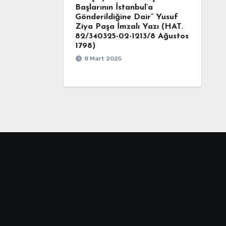
Başlarının İstanbul’a
Gönderildiğine Dair” Yusuf
Ziya Paşa İmzalı Yazı (HAT.
82/340325-02-1213/8 Ağustos
1798)
8 Mart 2025