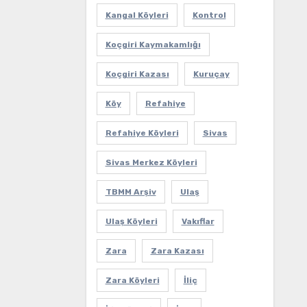
Kangal Köyleri
Kontrol
Koçgiri Kaymakamlığı
Koçgiri Kazası
Kuruçay
Köy
Refahiye
Refahiye Köyleri
Sivas
Sivas Merkez Köyleri
TBMM Arşiv
Ulaş
Ulaş Köyleri
Vakıflar
Zara
Zara Kazası
Zara Köyleri
İliç