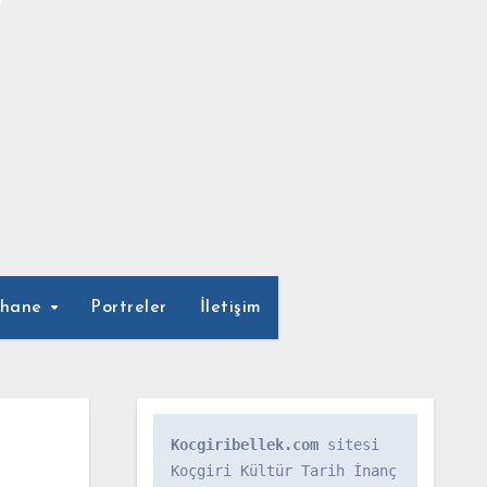
phane
Portreler
İletişim
Kocgiribellek.com
 sitesi 
Koçgiri Kültür Tarih İnanç 