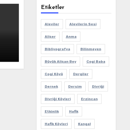
Etiketler
Aleviler
Alevilerin Sesi
Alişer
Anma
Bibliyografya
Bilinmeyen
Büyük Alişan Bey
Cogi Baba
Cogi Köyü
Dergiler
Dernek
Dersim
Divriği
Divriği Köyleri
Erzincan
Etkinlik
Hafik
Hafik Köyleri
Kangal