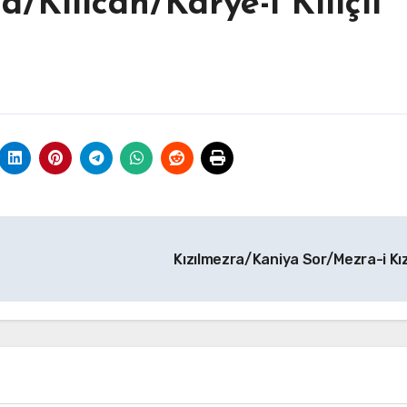
a/Kılican/Karye-i Kılıçlı
Kızılmezra/Kaniya Sor/Mezra-i Kız