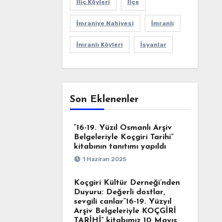
İliç Köyleri
İlçe
İmraniye Nahiyesi
İmranlı
İmranlı Köyleri
İsyanlar
Son Eklenenler
“16-19. Yüzıl Osmanlı Arşiv
Belgeleriyle Koçgiri Tarihi”
kitabının tanıtımı yapıldı
1 Haziran 2025
Koçgiri Kültür Derneği’nden
Duyuru: Değerli dostlar,
sevgili canlar“16-19. Yüzyıl
Arşiv Belgeleriyle KOÇGİRİ
TARİHİ” kitabımız 10 Mayıs