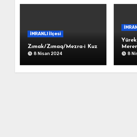
İMRAN
İMRANLI İlçesi
Yürek
Zımak/Zımaq/Mezra-i Kuz
Meren
8 Nisan 2024
8 N