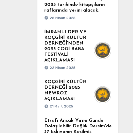
2025 tarihinde kitapçıların
raflarında yerini alacak.
28 Nisan 2025
İMRANLI-DER VE
KOÇGİRİ KÜLTÜR
DERNEĞİ’NDEN
2025 COGİ BABA
FESTİVALİ
AÇIKLAMASI
22 Nisan 2025
KOÇGİRİ KÜLTÜR
DERNEĞİ 2025
NEWROZ
AÇIKLAMASI
21 Mart 2025
Etrafı Ancak Yirmi Günde
Dolaşılabilir Dağlık Dersim’de
37 Eşkıyanın Kesilmiş