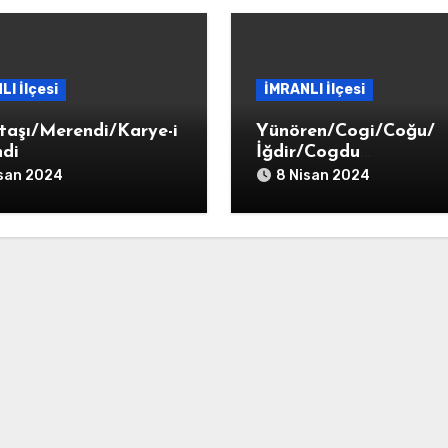
LI İlçesi
İMRANLI İlçesi
taşı/Merendi/Karye-i
Yünören/Cogi/Coğu/
di
İğdir/Cogdu
Tekkesi/Karye-i Coğdu
isan 2024
8 Nisan 2024
Tekkesi