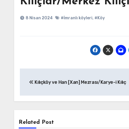
Kılıçlar/Merkez Kılıçl
8 Nisan 2024
#İmranlı köyleri
,
#Köy
Yazı
Kılıçköy ve Han [Xan] Mezrası/Karye-i Kılıç
gezinmesi
Related Post