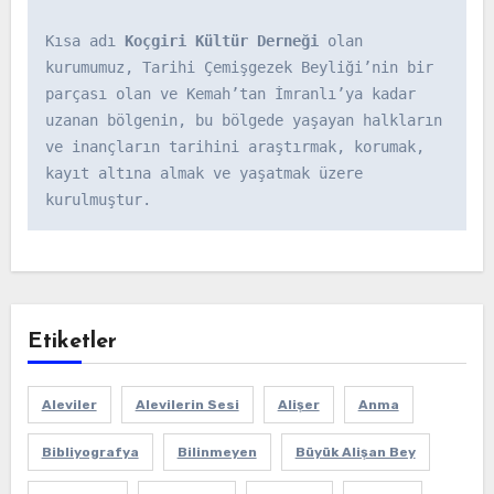
Kısa adı 
Koçgiri Kültür Derneği
 olan 
kurumumuz, Tarihi Çemişgezek Beyliği’nin bir 
parçası olan ve Kemah’tan İmranlı’ya kadar 
uzanan bölgenin, bu bölgede yaşayan halkların 
ve inançların tarihini araştırmak, korumak, 
kayıt altına almak ve yaşatmak üzere 
kurulmuştur.
Etiketler
Aleviler
Alevilerin Sesi
Alişer
Anma
Bibliyografya
Bilinmeyen
Büyük Alişan Bey