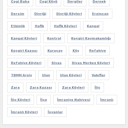
Cogi Baba
Cogi Köyü
Dergiler
Dernek
Dersim
Divriği
Divriği Köyleri
Erzincan
Etkinlik
Hafik
Hafik Köyleri
Kangal
Kangal Köyleri
Kontrol
Koçgiri Kaymakamlığı
Koçgiri Kazası
Kuruçay
Köy
Refahiye
Refahiye Köyleri
Sivas
Sivas Merkez Köyleri
TBMM Arşiv
Ulaş
Ulaş Köyleri
Vakıflar
Zara
Zara Kazası
Zara Köyleri
İliç
İliç Köyleri
İlçe
İmraniye Nahiyesi
İmranlı
İmranlı Köyleri
İsyanlar