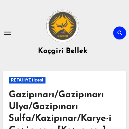
Skip
to
content
Koçgiri Bellek
REFAHİYE İlçesi
Gazipınarı/Gazipınarı
Ulya/Gazipınarı
Sulfa/Kazipınar/Karye-i