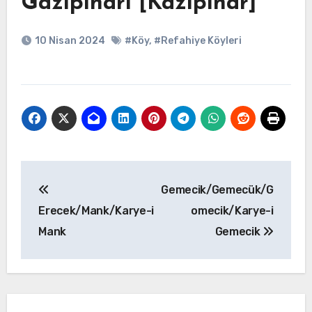
Gazipınarı [Kazıpınar]
10 Nisan 2024
#Köy
,
#Refahiye Köyleri
Yazı
Gemecik/Gemecük/G
gezinmesi
Erecek/Mank/Karye-i
omecik/Karye-i
Mank
Gemecik