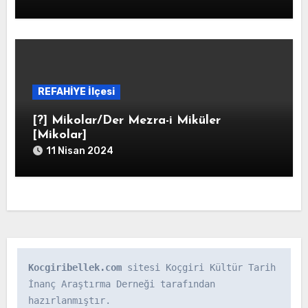
REFAHİYE İlçesi
[?] Mikolar/Der Mezra-i Miküler
[Mikolar]
11 Nisan 2024
Kocgiribellek.com
 sitesi Koçgiri Kültür Tarih 
İnanç Araştırma Derneği tarafından 
hazırlanmıştır.
