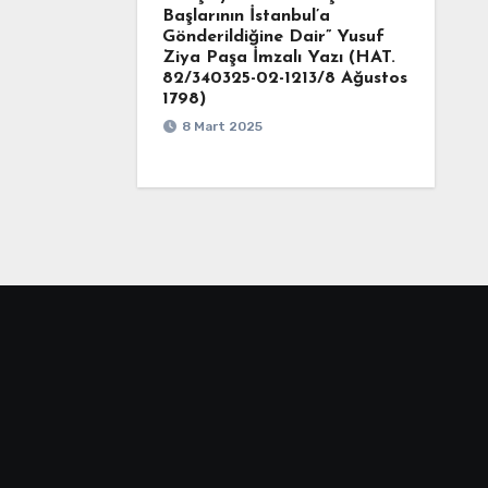
Başlarının İstanbul’a
Gönderildiğine Dair” Yusuf
Ziya Paşa İmzalı Yazı (HAT.
82/340325-02-1213/8 Ağustos
1798)
8 Mart 2025