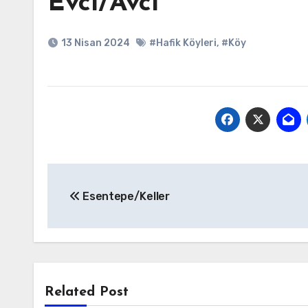
Evci/Avcı
13 Nisan 2024
#Hafik Köyleri
,
#Köy
Yazı
Esentepe/Keller
gezinmesi
Related Post