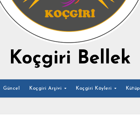
Koçgiri Bellek
Güncel
Koçgiri Arşivi
Koçgiri Köyleri
Kütü