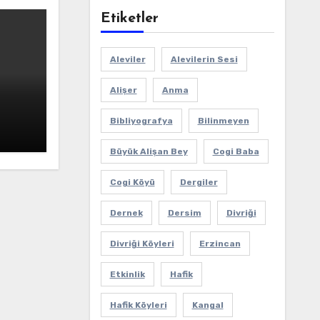
Etiketler
Aleviler
Alevilerin Sesi
Alişer
Anma
Bibliyografya
Bilinmeyen
Büyük Alişan Bey
Cogi Baba
Cogi Köyü
Dergiler
Dernek
Dersim
Divriği
Divriği Köyleri
Erzincan
Etkinlik
Hafik
Hafik Köyleri
Kangal