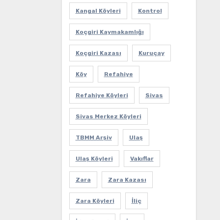
Kangal Köyleri
Kontrol
Koçgiri Kaymakamlığı
Koçgiri Kazası
Kuruçay
Köy
Refahiye
Refahiye Köyleri
Sivas
Sivas Merkez Köyleri
TBMM Arşiv
Ulaş
Ulaş Köyleri
Vakıflar
Zara
Zara Kazası
Zara Köyleri
İliç