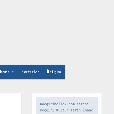
phane
Portreler
İletişim
Kocgiribellek.com
 sitesi 
Koçgiri Kültür Tarih İnanç 