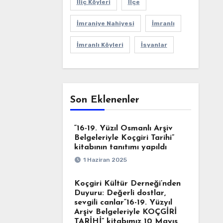
İliç Köyleri
İlçe
İmraniye Nahiyesi
İmranlı
İmranlı Köyleri
İsyanlar
Son Eklenenler
“16-19. Yüzıl Osmanlı Arşiv
Belgeleriyle Koçgiri Tarihi”
kitabının tanıtımı yapıldı
1 Haziran 2025
Koçgiri Kültür Derneği’nden
Duyuru: Değerli dostlar,
sevgili canlar“16-19. Yüzyıl
Arşiv Belgeleriyle KOÇGİRİ
TARİHİ” kitabımız 10 Mayıs