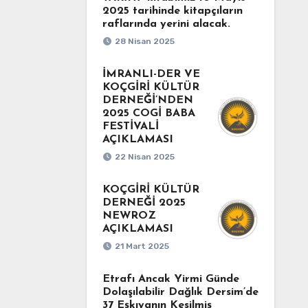
2025 tarihinde kitapçıların
raflarında yerini alacak.
28 Nisan 2025
İMRANLI-DER VE
KOÇGİRİ KÜLTÜR
DERNEĞİ’NDEN
2025 COGİ BABA
FESTİVALİ
AÇIKLAMASI
22 Nisan 2025
KOÇGİRİ KÜLTÜR
DERNEĞİ 2025
NEWROZ
AÇIKLAMASI
21 Mart 2025
Etrafı Ancak Yirmi Günde
Dolaşılabilir Dağlık Dersim’de
37 Eşkıyanın Kesilmiş