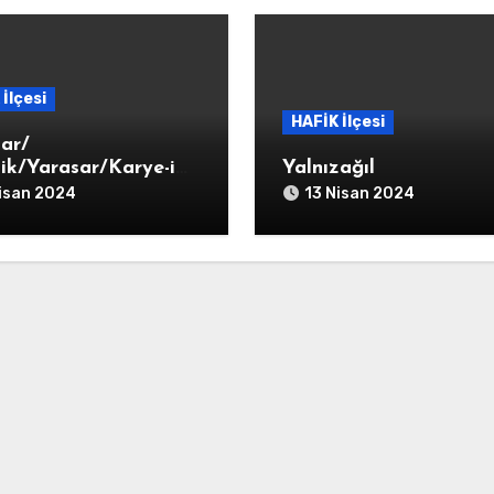
İlçesi
HAFİK İlçesi
sar/
nik/Yarasar/Karye-i
Yalnızağıl
sar
isan 2024
13 Nisan 2024