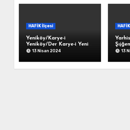
HAFİK İlçesi
HAFİK 
Yeniköy/Karye-i
Yarhi
Yeniköy/Der Karye-i Yeni
Şıjğe
Der Kurb-i Celalli
Yarhi
13 Nisan 2024
13 N