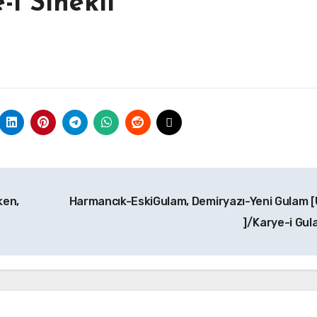
i Sinekli
ken,
Harmancık-EskiGulam, Demiryazı-Yeni Gulam [
]/Karye-i Gu