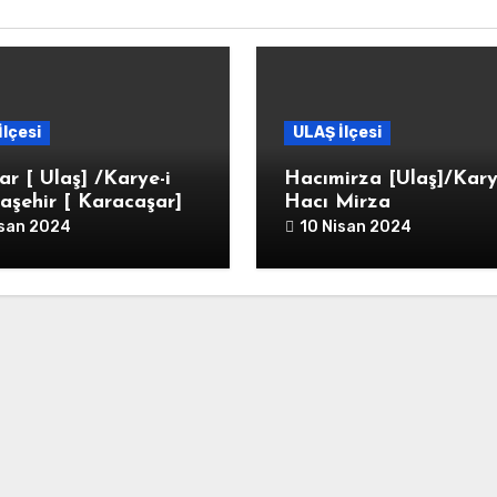
İlçesi
ULAŞ İlçesi
ar [ Ulaş] /Karye-i
Hacımirza [Ulaş]/Kary
aşehir [ Karacaşar]
Hacı Mirza
isan 2024
10 Nisan 2024