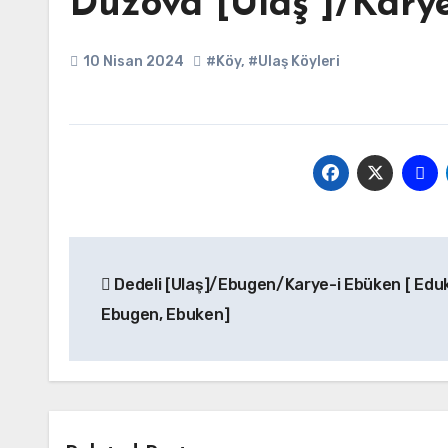
Düzova [Ulaş ]/Karye-
10 Nisan 2024
#Köy
,
#Ulaş Köyleri
Yazı
Dedeli [Ulaş]/Ebugen/Karye-i Ebüken [ Edu
gezinmesi
Ebugen, Ebuken]