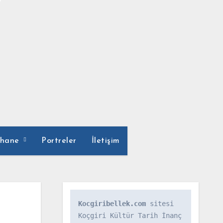
phane
Portreler
İletişim
Kocgiribellek.com
 sitesi 
Koçgiri Kültür Tarih İnanç 