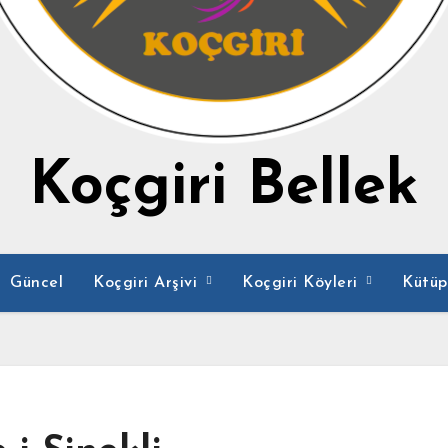
Koçgiri Bellek
Güncel
Koçgiri Arşivi
Koçgiri Köyleri
Kütü