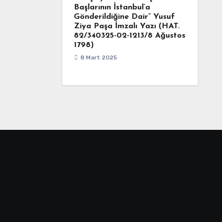
Başlarının İstanbul’a
Gönderildiğine Dair” Yusuf
Ziya Paşa İmzalı Yazı (HAT.
82/340325-02-1213/8 Ağustos
1798)
8 Mart 2025