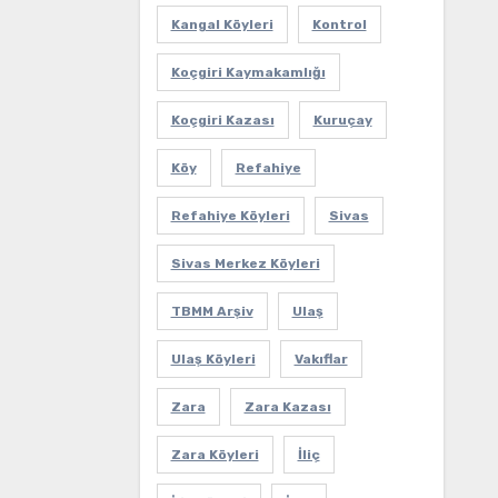
Kangal Köyleri
Kontrol
Koçgiri Kaymakamlığı
Koçgiri Kazası
Kuruçay
Köy
Refahiye
Refahiye Köyleri
Sivas
Sivas Merkez Köyleri
TBMM Arşiv
Ulaş
Ulaş Köyleri
Vakıflar
Zara
Zara Kazası
Zara Köyleri
İliç