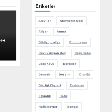
Etiketler
Aleviler
Alevilerin Sesi
Alişer
Anma
e-i
Bibliyografya
Bilinmeyen
Büyük Alişan Bey
Cogi Baba
Cogi Köyü
Dergiler
Dernek
Dersim
Divriği
Divriği Köyleri
Erzincan
Etkinlik
Hafik
Hafik Köyleri
Kangal