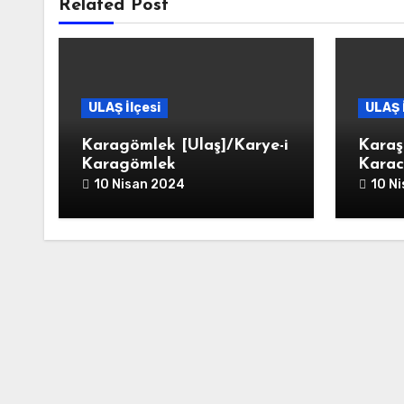
Related Post
ULAŞ İlçesi
ULAŞ 
Karagömlek [Ulaş]/Karye-i
Karaş
Karagömlek
Karac
10 Nisan 2024
10 N