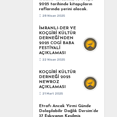
2025 tarihinde kitapçıların
raflarında yerini alacak.
28 Nisan 2025
İMRANLI-DER VE
KOÇGİRİ KÜLTÜR
DERNEĞİ’NDEN
2025 COGİ BABA
FESTİVALİ
AÇIKLAMASI
22 Nisan 2025
KOÇGİRİ KÜLTÜR
DERNEĞİ 2025
NEWROZ
AÇIKLAMASI
21 Mart 2025
Etrafı Ancak Yirmi Günde
Dolaşılabilir Dağlık Dersim’de
37 Eşkıyanın Kesilmiş