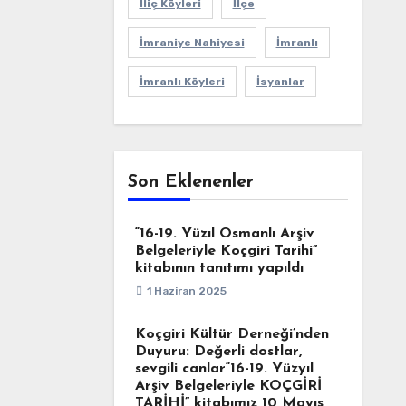
İliç Köyleri
İlçe
İmraniye Nahiyesi
İmranlı
İmranlı Köyleri
İsyanlar
Son Eklenenler
“16-19. Yüzıl Osmanlı Arşiv
Belgeleriyle Koçgiri Tarihi”
kitabının tanıtımı yapıldı
1 Haziran 2025
Koçgiri Kültür Derneği’nden
Duyuru: Değerli dostlar,
sevgili canlar“16-19. Yüzyıl
Arşiv Belgeleriyle KOÇGİRİ
TARİHİ” kitabımız 10 Mayıs