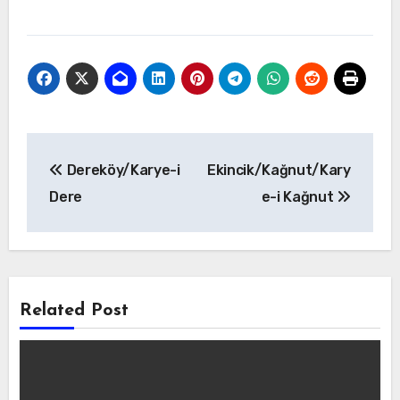
Yazı
Dereköy/Karye-i
Ekincik/Kağnut/Kary
gezinmesi
Dere
e-i Kağnut
Related Post