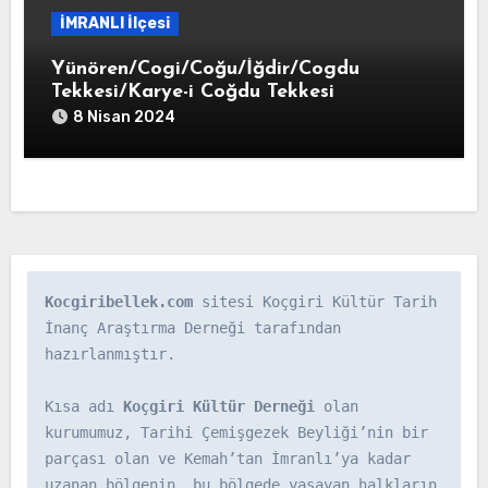
İMRANLI İlçesi
Yünören/Cogi/Coğu/İğdir/Cogdu
Tekkesi/Karye-i Coğdu Tekkesi
8 Nisan 2024
Kocgiribellek.com
 sitesi Koçgiri Kültür Tarih 
İnanç Araştırma Derneği tarafından 
hazırlanmıştır.

Kısa adı 
Koçgiri Kültür Derneği
 olan 
kurumumuz, Tarihi Çemişgezek Beyliği’nin bir 
parçası olan ve Kemah’tan İmranlı’ya kadar 
uzanan bölgenin, bu bölgede yaşayan halkların 