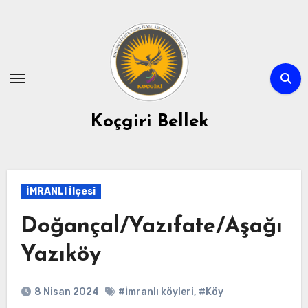
Skip
to
content
Koçgiri Bellek
İMRANLI İlçesi
Doğançal/Yazıfate/Aşağı
Yazıköy
8 Nisan 2024
#İmranlı köyleri
,
#Köy