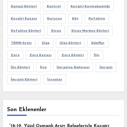
Kangal Köyleri
Kontrol
Koçgiri Kaymakamlığı
Koçgiri Kazası
Kuruçay
Köy
Refahiye
Refahiye Köyleri
Sivas
Sivas Merkez Köyleri
TBMM Arşiv
Ulaş
Ulaş Köyleri
Vakıflar
Zara
Zara Kazası
Zara Köyleri
İliç
İliç Köyleri
İlçe
İmraniye Nahiyesi
İmranlı
İmranlı Köyleri
İsyanlar
Son Eklenenler
“16-19. Yüzıl Osmanlı Arşiv Belgeleriyle Koçgiri