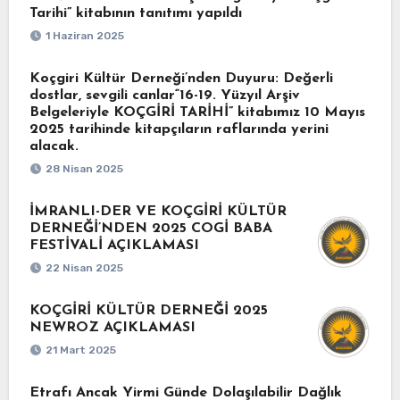
Tarihi” kitabının tanıtımı yapıldı
1 Haziran 2025
Koçgiri Kültür Derneği’nden Duyuru: Değerli
dostlar, sevgili canlar“16-19. Yüzyıl Arşiv
Belgeleriyle KOÇGİRİ TARİHİ” kitabımız 10 Mayıs
2025 tarihinde kitapçıların raflarında yerini
alacak.
28 Nisan 2025
İMRANLI-DER VE KOÇGİRİ KÜLTÜR
DERNEĞİ’NDEN 2025 COGİ BABA
FESTİVALİ AÇIKLAMASI
22 Nisan 2025
KOÇGİRİ KÜLTÜR DERNEĞİ 2025
NEWROZ AÇIKLAMASI
21 Mart 2025
Etrafı Ancak Yirmi Günde Dolaşılabilir Dağlık