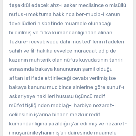
teşekkül edecek ahz-ı asker meclisince o misüllü
nüfus-ı mektuma hakkında ber-mucib-i kanun
tevellüdleri nisbetinde muamele olunacağı
bildirilmiş ve fırka kumandanlığından alınan
tezkire-i cevabiyede dahi müsted’ilerin ifadeleri
sahih ve fil-hakika evvelce müracaat edip de
kazanın muhterik olan nüfus kuyudatının tahriri
esnasında bakaya kanununun şamil olduğu
aftan istifade ettirileceği cevabı verilmiş ise
bakaya kanunu mucibince sinlerine göre sunuf-ı
askeriyeye nakilleri hususu üçüncü redif
müfettişliğinden meblağ-ı harbiye nezaret-i
celilesinin iş’arına binaen mezkur redif
kumandanlığına yazıldığı iş’ar edilmiş ve nezaret-
i müşarünileyhanın iş’arı dairesinde muamele