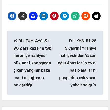
Yazı
DH-EUM-AYS-31-
DH-KMS-51-25
gezinmesi
98 Zara kazsına tabi
Sivas’ın İmraniye
İmraniye nahiyesi
nahiyesinden Yason
hükümet konağında
oğlu Anastas’ın evini
çıkan yangının kaza
basıp mallarını
eseri olduğunun
gaspeden eşkıyanın
anlaşıldığı
yakalandığı