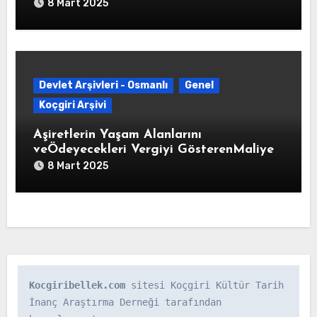
Parçası Olduğu Aşiretleri ve Her Bir
8 Mart 2025
Aşiretin Meskun Olduğu Yerler,
Ağalarının Adları ve Çıkarabilecekleri
Askeri Kuvveti Gösteren Tablo (H. 1296)
Devlet Arşivleri - Osmanlı
Genel
Koçgiri Arşivi
Aşiretlerin Yaşam Alanlarını
veÖdeyecekleri Vergiyi GösterenMaliye
Nezareti VaridatMuhasebesi Defterleri
8 Mart 2025
BOA ML.VRD d. 870, s. 2, 3 (22
Mayıs1843)
Kocgiribellek.com
 sitesi Koçgiri Kültür Tarih 
İnanç Araştırma Derneği tarafından 