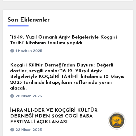
Son Eklenenler
“16-19. Yüzıl Osmanlı Arşiv Belgeleriyle Koçgiri
Tarihi” kitabının tanıtımı yapıldı
1 Haziran 2025
Koçgiri Kültür Derneği’nden Duyuru: Değerli
dostlar, sevgili canlar“16-19. Yüzyıl Arşiv
Belgeleriyle KOÇGİRİ TARİHİ” kitabımız 10 Mayıs
2025 tarihinde kitapçıların raflarında yerini
alacak.
28 Nisan 2025
İMRANLI-DER VE KOÇGİRİ KÜLTÜR
DERNEĞİ’NDEN 2025 COGİ BABA
FESTİVALİ AÇIKLAMASI
22 Nisan 2025