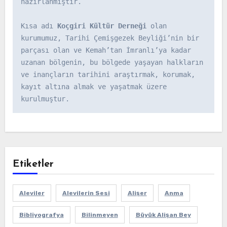
hazırlanmıştır.

Kısa adı 
Koçgiri Kültür Derneği
 olan 
kurumumuz, Tarihi Çemişgezek Beyliği’nin bir 
parçası olan ve Kemah’tan İmranlı’ya kadar 
uzanan bölgenin, bu bölgede yaşayan halkların 
ve inançların tarihini araştırmak, korumak, 
kayıt altına almak ve yaşatmak üzere 
kurulmuştur.
Etiketler
Aleviler
Alevilerin Sesi
Alişer
Anma
Bibliyografya
Bilinmeyen
Büyük Alişan Bey