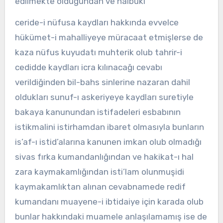
edilmekte olduğundan ve halbuki
ceride-i nüfusa kaydları hakkında evvelce
hükümet-i mahalliyeye müracaat etmişlerse de
kaza nüfus kuyudatı muhterik olub tahrir-i
cedidde kaydları icra kılınacağı cevabı
verildiğinden bil-bahs sinlerine nazaran dahil
oldukları sunuf-ı askeriyeye kaydları suretiyle
bakaya kanunundan istifadeleri esbabının
istikmalini istirhamdan ibaret olmasıyla bunların
is’af-ı istid’alarına kanunen imkan olub olmadığı
sivas fırka kumandanlığından ve hakikat-ı hal
zara kaymakamlığından isti’lam olunmuşidi
kaymakamlıktan alınan cevabnamede redif
kumandanı muayene-i ibtidaiye için karada olub
bunlar hakkındaki muamele anlaşılamamış ise de