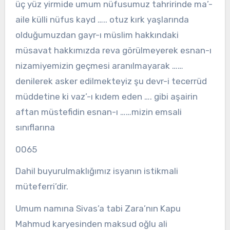
üç yüz yirmide umum nüfusumuz tahririnde ma’-
aile külli nüfus kayd ….. otuz kırk yaşlarında
olduğumuzdan gayr-ı müslim hakkındaki
müsavat hakkımızda reva görülmeyerek esnan-ı
nizamiyemizin geçmesi aranılmayarak ……
denilerek asker edilmekteyiz şu devr-i tecerrüd
müddetine ki vaz’-ı kıdem eden …. gibi aşairin
aftan müstefidin esnan-ı ……mizin emsali
sınıflarına
0065
Dahil buyurulmaklığımız isyanın istikmali
müteferri’dir.
Umum namına Sivas’a tabi Zara’nın Kapu
Mahmud karyesinden maksud oğlu ali