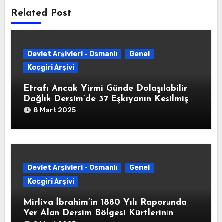
Related Post
Devlet Arşivleri - Osmanlı
Genel
Koçgiri Arşivi
Etrafı Ancak Yirmi Günde Dolaşılabilir
Dağlık Dersim’de 37 Eşkıyanın Kesilmiş
Başlarının İstanbul’a Gönderildiğine
8 Mart 2025
Dair” Yusuf Ziya Paşa İmzalı Yazı (HAT.
82/340325-02-1213/8 Ağustos 1798)
Devlet Arşivleri - Osmanlı
Genel
Koçgiri Arşivi
Mirliva İbrahim’in 1880 Yılı Raporunda
Yer Alan Dersim Bölgesi Kürtlerinin