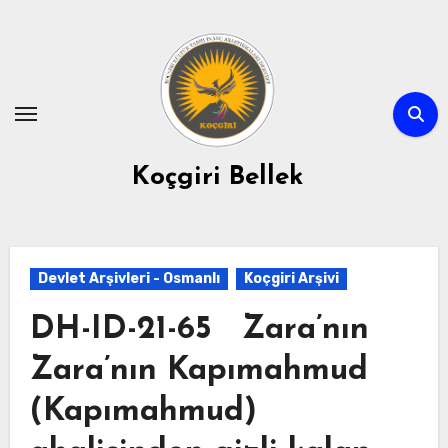
Skip
to
content
Koçgiri Bellek
Devlet Arşivleri - Osmanlı
Koçgiri Arşivi
DH-ID-21-65 Zara’nın
Zara’nın Kapımahmud
(Kapımahmud)