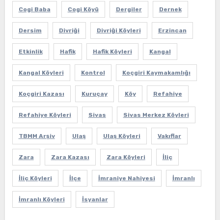
Cogi Baba
Cogi Köyü
Dergiler
Dernek
Dersim
Divriği
Divriği Köyleri
Erzincan
Etkinlik
Hafik
Hafik Köyleri
Kangal
Kangal Köyleri
Kontrol
Koçgiri Kaymakamlığı
Koçgiri Kazası
Kuruçay
Köy
Refahiye
Refahiye Köyleri
Sivas
Sivas Merkez Köyleri
TBMM Arşiv
Ulaş
Ulaş Köyleri
Vakıflar
Zara
Zara Kazası
Zara Köyleri
İliç
İliç Köyleri
İlçe
İmraniye Nahiyesi
İmranlı
İmranlı Köyleri
İsyanlar