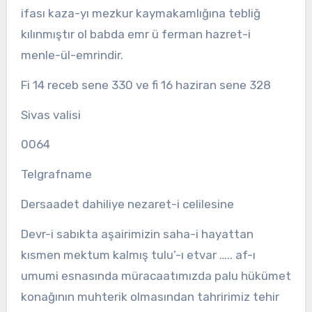
ifası kaza-yı mezkur kaymakamlığına tebliğ
kılınmıştır ol babda emr ü ferman hazret-i
menle-ül-emrindir.
Fi 14 receb sene 330 ve fi 16 haziran sene 328
Sivas valisi
0064
Telgrafname
Dersaadet dahiliye nezaret-i celilesine
Devr-i sabıkta aşairimizin saha-i hayattan
kısmen mektum kalmış tulu’-ı etvar ….. af-ı
umumi esnasında müracaatımızda palu hükümet
konağının muhterik olmasından tahririmiz tehir