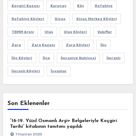
Koçgiri Kazası
Kuruçay
Köy
Refahiye
Refahiye Köyleri
Sivas
Sivas Merkez Köyleri
TBMM Arşiv
Ulaş
Ulaş Köyleri
Vakıflar
Zara
Zara Kazası
Zara Köyleri
İliç
İliç Köyleri
İlçe
İmraniye Nahiyesi
İmranlı
İmranlı Köyleri
İsyanlar
Son Eklenenler
“16-19. Yüzıl Osmanlı Arşiv Belgeleriyle Koçgiri
Tarihi” kitabının tanıtımı yapıldı
1 Haziran 2025