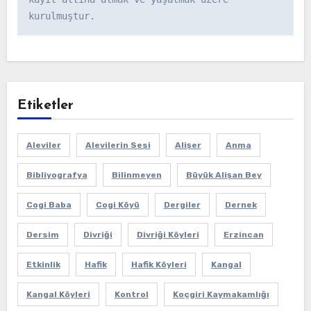
kurulmuştur.
Etiketler
Aleviler
Alevilerin Sesi
Alişer
Anma
Bibliyografya
Bilinmeyen
Büyük Alişan Bey
Cogi Baba
Cogi Köyü
Dergiler
Dernek
Dersim
Divriği
Divriği Köyleri
Erzincan
Etkinlik
Hafik
Hafik Köyleri
Kangal
Kangal Köyleri
Kontrol
Koçgiri Kaymakamlığı