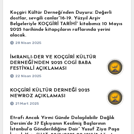
Koçgiri Kültür Derneği’nden Duyuru: Değerli
dostlar, sevgili canlar“16-19. Yüzyıl Arşiv
Belgeleriyle KOÇGİRİ TARİHİ” kitabımız 10 Mayıs
2025 tarihinde kitapçıların raflarında yerini
alacak.
28 Nisan 2025
İMRANLI-DER VE KOÇGİRİ KÜLTÜR
DERNEĞİ’NDEN 2025 COGİ BABA
FESTİVALİ AÇIKLAMASI
22 Nisan 2025
KOÇGİRİ KÜLTÜR DERNEĞİ 2025
NEWROZ AÇIKLAMASI
21 Mart 2025
Etrafı Ancak Yirmi Günde Dolaşılabilir Dağlık
Dersim’de 37 Eşkıyanın Kesilmiş Başlarının
İstanbul’a Gönderildiğine Dair” Yusuf Ziya Paşa