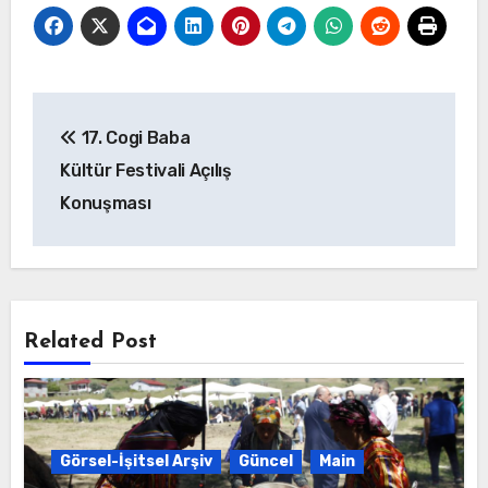
Yazı
17. Cogi Baba
gezinmesi
Kültür Festivali Açılış
Konuşması
Related Post
Görsel-İşitsel Arşiv
Güncel
Main