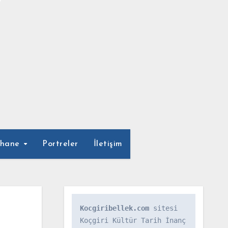
phane
Portreler
İletişim
Kocgiribellek.com
 sitesi 
Koçgiri Kültür Tarih İnanç 