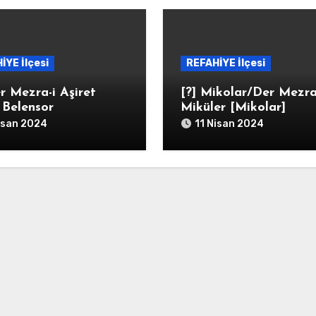
İYE İlçesi
REFAHİYE İlçesi
r Mezra-i Aşiret
[?] Mikolar/Der Mezra
i Belensor
Miküler [Mikolar]
isan 2024
11 Nisan 2024