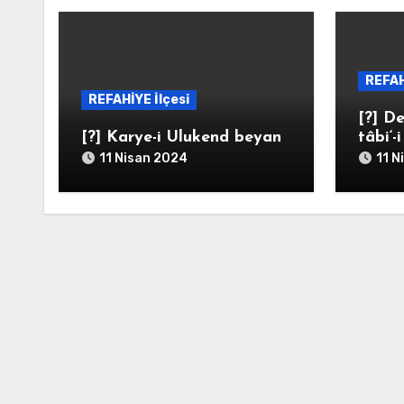
REFAH
REFAHİYE İlçesi
[?] De
[?] Karye-i Ulukend beyan
tâbi‘-
11 Nisan 2024
11 N