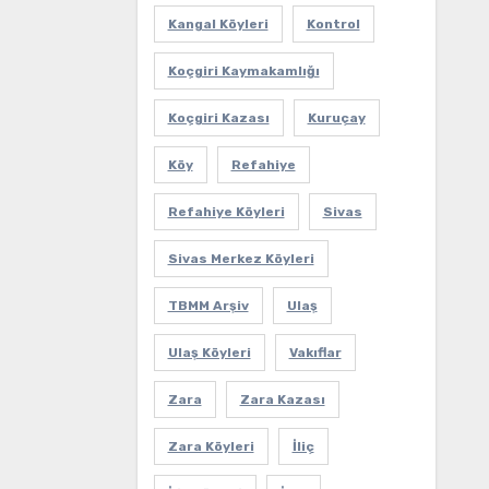
Kangal Köyleri
Kontrol
Koçgiri Kaymakamlığı
Koçgiri Kazası
Kuruçay
Köy
Refahiye
Refahiye Köyleri
Sivas
Sivas Merkez Köyleri
TBMM Arşiv
Ulaş
Ulaş Köyleri
Vakıflar
Zara
Zara Kazası
Zara Köyleri
İliç