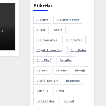
Etiketler
Aleviler
Alevilerin Sesi
Alişer
Anma
-i
Bibliyografya
Bilinmeyen
Büyük Alişan Bey
Cogi Baba
Cogi Köyü
Dergiler
Dernek
Dersim
Divriği
Divriği Köyleri
Erzincan
Etkinlik
Hafik
Hafik Köyleri
Kangal