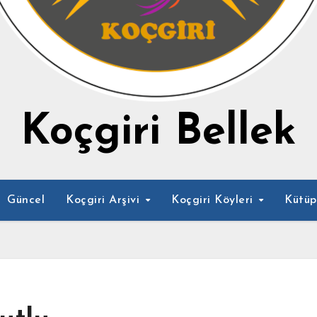
Koçgiri Bellek
Güncel
Koçgiri Arşivi
Koçgiri Köyleri
Kütü