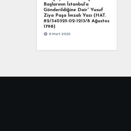
Başlarının İstanbul’a
Gönderildiğine Dair” Yusuf
Ziya Paşa İmzalı Yazı (HAT.
82/340325-02-1213/8 Ağustos
1798)
8 Mart 2025