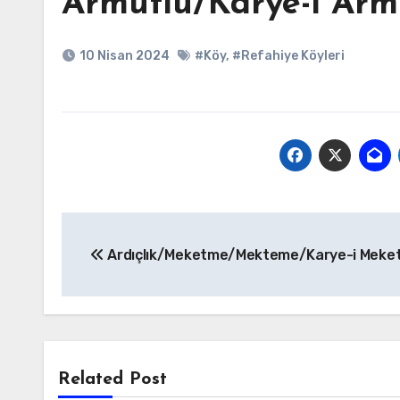
Armutlu/Karye-i Arm
10 Nisan 2024
#Köy
,
#Refahiye Köyleri
Yazı
Ardıçlık/Meketme/Mekteme/Karye-i Meke
gezinmesi
Related Post