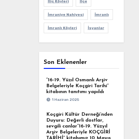
İliç Köyleri
İlçe
İmraniye Nahiyesi
İmranlı
İmranlı Köyleri
İsyanlar
Son Eklenenler
“16-19. Yüzıl Osmanlı Arşiv
Belgeleriyle Koçgiri Tarihi”
kitabının tanıtımı yapıldı
1 Haziran 2025
Koçgiri Kültür Derneği’nden
Duyuru: Değerli dostlar,
sevgili canlar“16-19. Yüzyıl
Arşiv Belgeleriyle KOÇGİRİ
TARİHİ” kitabımız 10 Mayıs