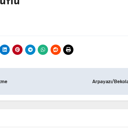
utlu
tme
Arpayazı/Bekol