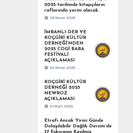
2025 tarihinde kitapçıların
raflarında yerini alacak.
28 Nisan 2025
İMRANLI-DER VE
KOÇGİRİ KÜLTÜR
DERNEĞİ’NDEN
2025 COGİ BABA
FESTİVALİ
AÇIKLAMASI
22 Nisan 2025
KOÇGİRİ KÜLTÜR
DERNEĞİ 2025
NEWROZ
AÇIKLAMASI
21 Mart 2025
Etrafı Ancak Yirmi Günde
Dolaşılabilir Dağlık Dersim’de
37 Eşkıyanın Kesilmiş