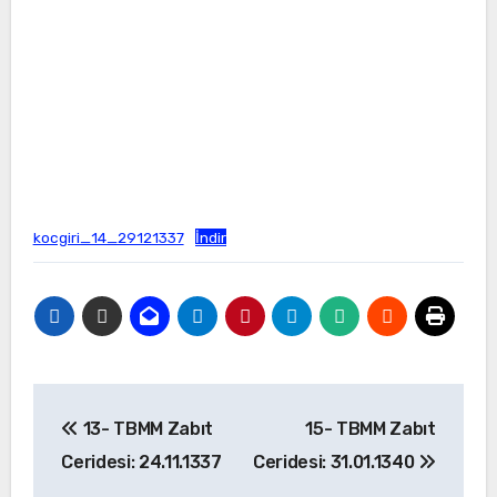
kocgiri_14_29121337
İndir
Yazı
13- TBMM Zabıt
15- TBMM Zabıt
gezinmesi
Ceridesi: 24.11.1337
Ceridesi: 31.01.1340