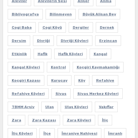
Aleviler
Alevilerin Sesi
Alişer
Anma
Bibliyografya
Bilinmeyen
Büyük Alişan Bey
Cogi Baba
Cogi Köyü
Dergiler
Dernek
Dersim
Divriği
Divriği Köyleri
Erzincan
Etkinlik
Hafik
Hafik Köyleri
Kangal
Kangal Köyleri
Kontrol
Koçgiri Kaymakamlığı
Koçgiri Kazası
Kuruçay
Köy
Refahiye
Refahiye Köyleri
Sivas
Sivas Merkez Köyleri
TBMM Arşiv
Ulaş
Ulaş Köyleri
Vakıflar
Zara
Zara Kazası
Zara Köyleri
İliç
İliç Köyleri
İlçe
İmraniye Nahiyesi
İmranlı