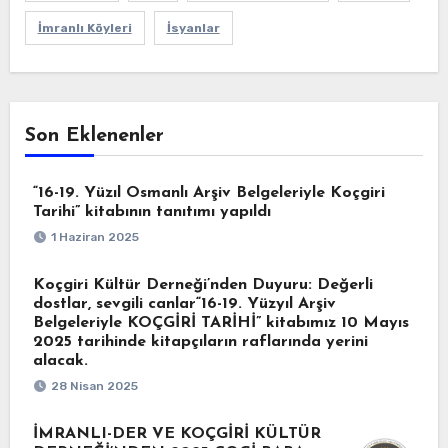
İmranlı Köyleri
İsyanlar
Son Eklenenler
“16-19. Yüzıl Osmanlı Arşiv Belgeleriyle Koçgiri
Tarihi” kitabının tanıtımı yapıldı
1 Haziran 2025
Koçgiri Kültür Derneği’nden Duyuru: Değerli
dostlar, sevgili canlar“16-19. Yüzyıl Arşiv
Belgeleriyle KOÇGİRİ TARİHİ” kitabımız 10 Mayıs
2025 tarihinde kitapçıların raflarında yerini
alacak.
28 Nisan 2025
İMRANLI-DER VE KOÇGİRİ KÜLTÜR