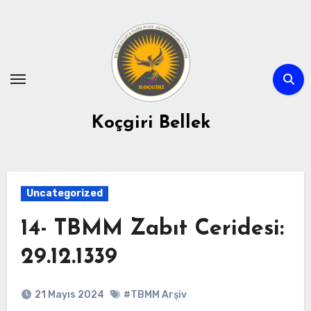
Skip
to
content
Koçgiri Bellek
Uncategorized
14- TBMM Zabıt Ceridesi:
29.12.1339
21 Mayıs 2024
#TBMM Arşiv