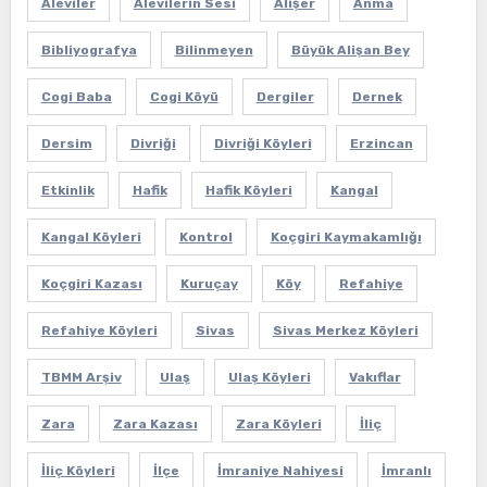
Aleviler
Alevilerin Sesi
Alişer
Anma
Bibliyografya
Bilinmeyen
Büyük Alişan Bey
Cogi Baba
Cogi Köyü
Dergiler
Dernek
Dersim
Divriği
Divriği Köyleri
Erzincan
Etkinlik
Hafik
Hafik Köyleri
Kangal
Kangal Köyleri
Kontrol
Koçgiri Kaymakamlığı
Koçgiri Kazası
Kuruçay
Köy
Refahiye
Refahiye Köyleri
Sivas
Sivas Merkez Köyleri
TBMM Arşiv
Ulaş
Ulaş Köyleri
Vakıflar
Zara
Zara Kazası
Zara Köyleri
İliç
İliç Köyleri
İlçe
İmraniye Nahiyesi
İmranlı