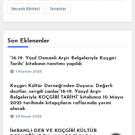
İmranlı Köyleri
İsyanlar
Son Eklenenler
“16-19. Yüzıl Osmanlı Arşiv Belgeleriyle Koçgiri
Tarihi” kitabının tanıtımı yapıldı
1 Haziran 2025
Koçgiri Kültür Derneği’nden Duyuru: Değerli
dostlar, sevgili canlar“16-19. Yüzyıl Arşiv
Belgeleriyle KOÇGİRİ TARİHİ” kitabımız 10 Mayıs
2025 tarihinde kitapçıların raflarında yerini
alacak.
28 Nisan 2025
İMRANLI-DER VE KOÇGİRİ KÜLTÜR