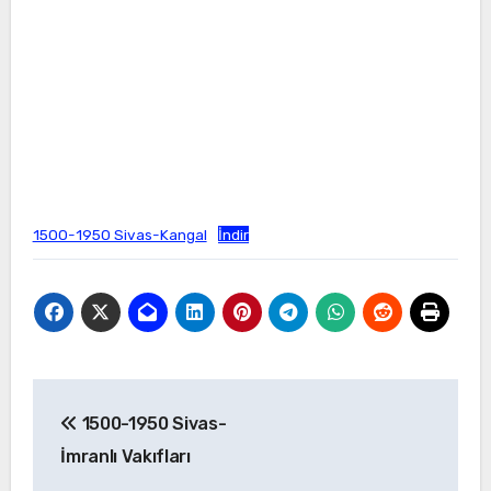
1500-1950 Sivas-Kangal
İndir
Yazı
1500-1950 Sivas-
gezinmesi
İmranlı Vakıfları