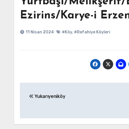
Yurtbaşı/Melikşerif/
Ezirins/Karye-i Erzen
11 Nisan 2024
#Köy
,
#Refahiye Köyleri
Yazı
Yukarıyeniköy
gezinmesi