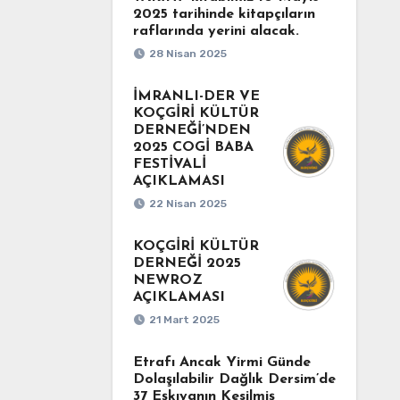
2025 tarihinde kitapçıların
raflarında yerini alacak.
28 Nisan 2025
İMRANLI-DER VE
KOÇGİRİ KÜLTÜR
DERNEĞİ’NDEN
2025 COGİ BABA
FESTİVALİ
AÇIKLAMASI
22 Nisan 2025
KOÇGİRİ KÜLTÜR
DERNEĞİ 2025
NEWROZ
AÇIKLAMASI
21 Mart 2025
Etrafı Ancak Yirmi Günde
Dolaşılabilir Dağlık Dersim’de
37 Eşkıyanın Kesilmiş