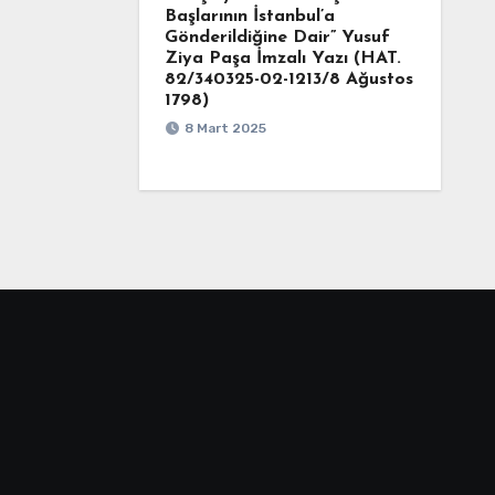
Başlarının İstanbul’a
Gönderildiğine Dair” Yusuf
Ziya Paşa İmzalı Yazı (HAT.
82/340325-02-1213/8 Ağustos
1798)
8 Mart 2025