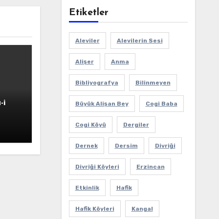
Etiketler
Aleviler
Alevilerin Sesi
Alişer
Anma
Bibliyografya
Bilinmeyen
-i
Büyük Alişan Bey
Cogi Baba
Cogi Köyü
Dergiler
Dernek
Dersim
Divriği
Divriği Köyleri
Erzincan
Etkinlik
Hafik
Hafik Köyleri
Kangal