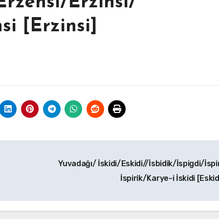
Erzensi/Erzinsi/
si [Erzinsi]
Yuvadağı/ İskidi/Eskidi//İsbidik/İspigdi/İsp
İspirik/Karye-i İskidi [Eskid