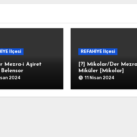
İYE İlçesi
REFAHİYE İlçesi
r Mezra-i Aşiret
[?] Mikolar/Der Mezra
i Belensor
Miküler [Mikolar]
isan 2024
11 Nisan 2024