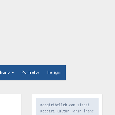
phane
Portreler
İletişim
Kocgiribellek.com
 sitesi 
Koçgiri Kültür Tarih İnanç 