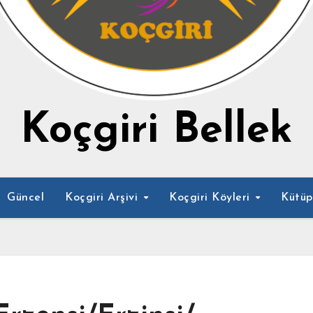
Koçgiri Bellek
Güncel
Koçgiri Arşivi
Koçgiri Köyleri
Kütü