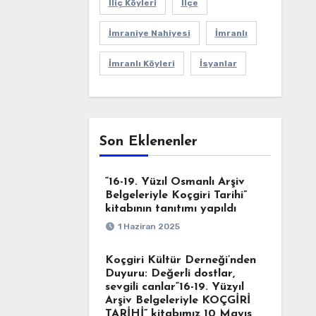
İliç Köyleri
İlçe
İmraniye Nahiyesi
İmranlı
İmranlı Köyleri
İsyanlar
Son Eklenenler
“16-19. Yüzıl Osmanlı Arşiv
Belgeleriyle Koçgiri Tarihi”
kitabının tanıtımı yapıldı
1 Haziran 2025
Koçgiri Kültür Derneği’nden
Duyuru: Değerli dostlar,
sevgili canlar“16-19. Yüzyıl
Arşiv Belgeleriyle KOÇGİRİ
TARİHİ” kitabımız 10 Mayıs