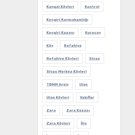
Kangal Köyleri
Kontrol
Koçgiri Kaymakamlığı
Koçgiri Kazası
Kuruçay
Köy
Refahiye
Refahiye Köyleri
Sivas
Sivas Merkez Köyleri
TBMM Arşiv
Ulaş
Ulaş Köyleri
Vakıflar
Zara
Zara Kazası
Zara Köyleri
İliç