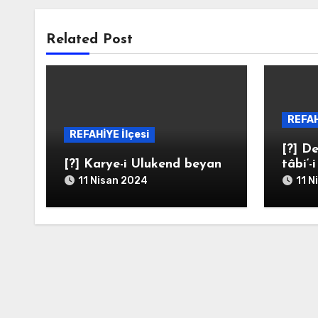
Related Post
REFAH
REFAHİYE İlçesi
[?] De
[?] Karye-i Ulukend beyan
tâbi‘-
11 Nisan 2024
11 N