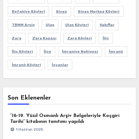
Refahiye Köyleri
Sivas
Sivas Merkez Köyleri
TBMM Arşiv
Ulaş
Ulaş Köyleri
Vakıflar
Zara
Zara Kazası
Zara Köyleri
İliç
İliç Köyleri
İlçe
İmraniye Nahiyesi
İmranlı
İmranlı Köyleri
İsyanlar
Son Eklenenler
“16-19. Yüzıl Osmanlı Arşiv Belgeleriyle Koçgiri
Tarihi” kitabının tanıtımı yapıldı
1 Haziran 2025