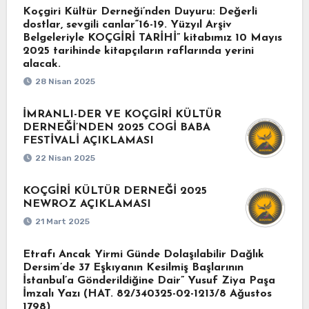
Koçgiri Kültür Derneği’nden Duyuru: Değerli
dostlar, sevgili canlar“16-19. Yüzyıl Arşiv
Belgeleriyle KOÇGİRİ TARİHİ” kitabımız 10 Mayıs
2025 tarihinde kitapçıların raflarında yerini
alacak.
28 Nisan 2025
İMRANLI-DER VE KOÇGİRİ KÜLTÜR
DERNEĞİ’NDEN 2025 COGİ BABA
FESTİVALİ AÇIKLAMASI
22 Nisan 2025
KOÇGİRİ KÜLTÜR DERNEĞİ 2025
NEWROZ AÇIKLAMASI
21 Mart 2025
Etrafı Ancak Yirmi Günde Dolaşılabilir Dağlık
Dersim’de 37 Eşkıyanın Kesilmiş Başlarının
İstanbul’a Gönderildiğine Dair” Yusuf Ziya Paşa
İmzalı Yazı (HAT. 82/340325-02-1213/8 Ağustos
1798)