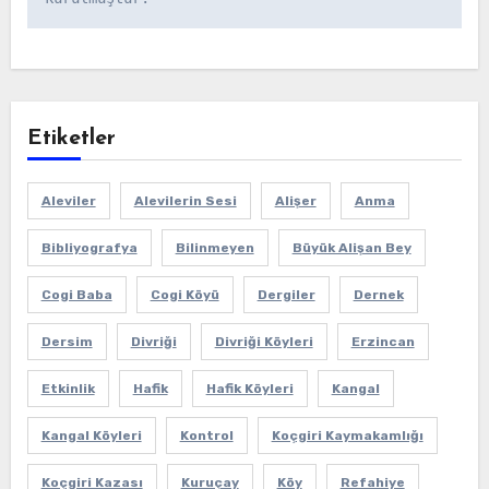
Etiketler
Aleviler
Alevilerin Sesi
Alişer
Anma
Bibliyografya
Bilinmeyen
Büyük Alişan Bey
Cogi Baba
Cogi Köyü
Dergiler
Dernek
Dersim
Divriği
Divriği Köyleri
Erzincan
Etkinlik
Hafik
Hafik Köyleri
Kangal
Kangal Köyleri
Kontrol
Koçgiri Kaymakamlığı
Koçgiri Kazası
Kuruçay
Köy
Refahiye