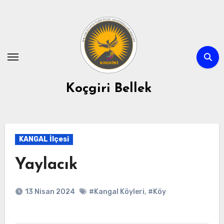
Skip
to
content
Koçgiri Bellek
KANGAL İlçesi
Yaylacık
13 Nisan 2024
#Kangal Köyleri
,
#Köy