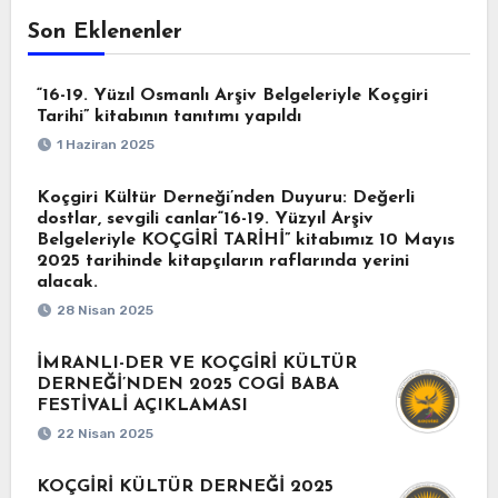
Son Eklenenler
“16-19. Yüzıl Osmanlı Arşiv Belgeleriyle Koçgiri
Tarihi” kitabının tanıtımı yapıldı
1 Haziran 2025
Koçgiri Kültür Derneği’nden Duyuru: Değerli
dostlar, sevgili canlar“16-19. Yüzyıl Arşiv
Belgeleriyle KOÇGİRİ TARİHİ” kitabımız 10 Mayıs
2025 tarihinde kitapçıların raflarında yerini
alacak.
28 Nisan 2025
İMRANLI-DER VE KOÇGİRİ KÜLTÜR
DERNEĞİ’NDEN 2025 COGİ BABA
FESTİVALİ AÇIKLAMASI
22 Nisan 2025
KOÇGİRİ KÜLTÜR DERNEĞİ 2025