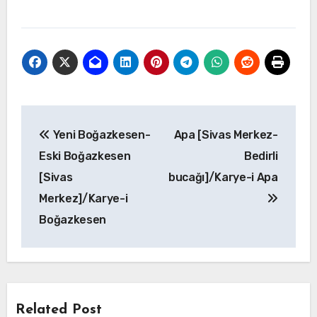
Yazı
Yeni Boğazkesen-
Apa [Sivas Merkez-
gezinmesi
Eski Boğazkesen
Bedirli
[Sivas
bucağı]/Karye-i Apa
Merkez]/Karye-i
Boğazkesen
Related Post