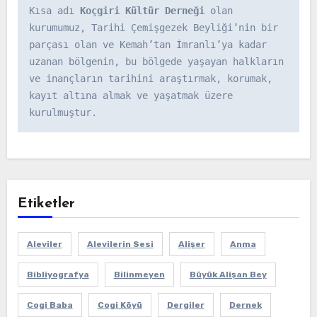
Kısa adı 
Koçgiri Kültür Derneği
 olan 
kurumumuz, Tarihi Çemişgezek Beyliği’nin bir 
parçası olan ve Kemah’tan İmranlı’ya kadar 
uzanan bölgenin, bu bölgede yaşayan halkların 
ve inançların tarihini araştırmak, korumak, 
kayıt altına almak ve yaşatmak üzere 
kurulmuştur.
Etiketler
Aleviler
Alevilerin Sesi
Alişer
Anma
Bibliyografya
Bilinmeyen
Büyük Alişan Bey
Cogi Baba
Cogi Köyü
Dergiler
Dernek