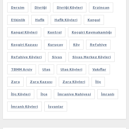
Dersim
Divriği
Divriği Köyleri
Erzincan
Etkinlik
Hafik
Hafik Köyleri
Kangal
Kangal Köyleri
Kontrol
Koçgiri Kaymakamlığı
Koçgiri Kazası
Kuruçay
Köy
Refahiye
Refahiye Köyleri
Sivas
Sivas Merkez Köyleri
TBMM Arşiv
Ulaş
Ulaş Köyleri
Vakıflar
Zara
Zara Kazası
Zara Köyleri
İliç
İliç Köyleri
İlçe
İmraniye Nahiyesi
İmranlı
İmranlı Köyleri
İsyanlar