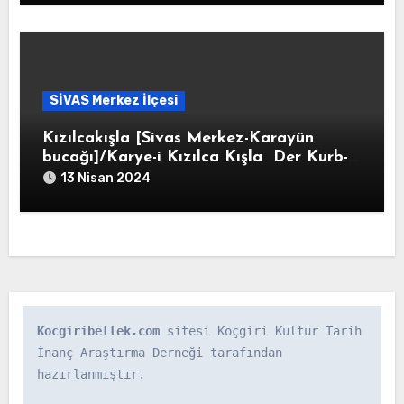
SİVAS Merkez İlçesi
Kızılcakışla [Sivas Merkez-Karayün
bucağı]/Karye-i Kızılca Kışla Der Kurb-ı
Eymirhan
13 Nisan 2024
Kocgiribellek.com
 sitesi Koçgiri Kültür Tarih 
İnanç Araştırma Derneği tarafından 
hazırlanmıştır.
