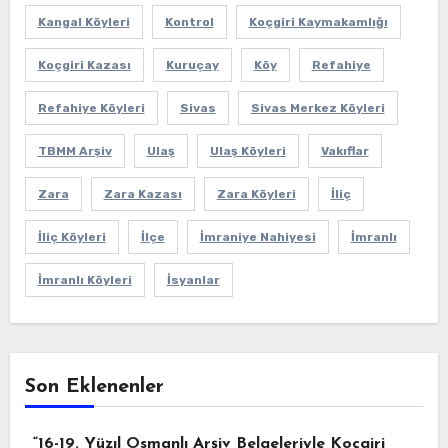
Kangal Köyleri
Kontrol
Koçgiri Kaymakamlığı
Koçgiri Kazası
Kuruçay
Köy
Refahiye
Refahiye Köyleri
Sivas
Sivas Merkez Köyleri
TBMM Arşiv
Ulaş
Ulaş Köyleri
Vakıflar
Zara
Zara Kazası
Zara Köyleri
İliç
İliç Köyleri
İlçe
İmraniye Nahiyesi
İmranlı
İmranlı Köyleri
İsyanlar
Son Eklenenler
“16-19. Yüzıl Osmanlı Arşiv Belgeleriyle Koçgiri