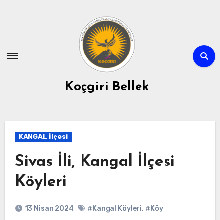
Skip
to
content
Koçgiri Bellek
KANGAL İlçesi
Sivas İli, Kangal İlçesi
Köyleri
13 Nisan 2024
#Kangal Köyleri
,
#Köy