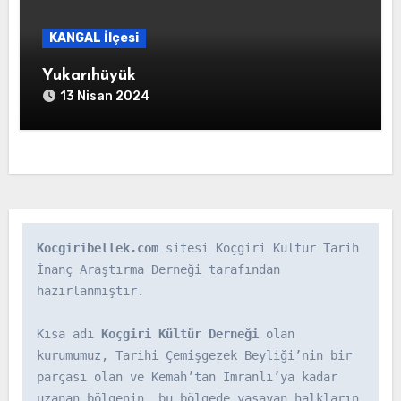
KANGAL İlçesi
Yukarıhüyük
13 Nisan 2024
Kocgiribellek.com
 sitesi Koçgiri Kültür Tarih 
İnanç Araştırma Derneği tarafından 
hazırlanmıştır.

Kısa adı 
Koçgiri Kültür Derneği
 olan 
kurumumuz, Tarihi Çemişgezek Beyliği’nin bir 
parçası olan ve Kemah’tan İmranlı’ya kadar 
uzanan bölgenin, bu bölgede yaşayan halkların 