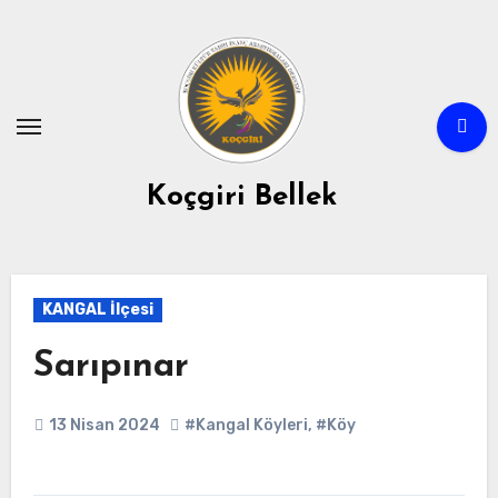
Skip
to
content
Koçgiri Bellek
KANGAL İlçesi
Sarıpınar
13 Nisan 2024
#Kangal Köyleri
,
#Köy