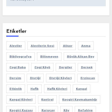
Etiketler
Aleviler
Alevilerin Sesi
Alişer
Anma
Bibliyografya
Bilinmeyen
Büyük Alişan Bey
Cogi Baba
Cogi Köyü
Dergiler
Dernek
Dersim
Divriği
Divriği Köyleri
Erzincan
Etkinlik
Hafik
Hafik Köyleri
Kangal
Kangal Köyleri
Kontrol
Koçgiri Kaymakamlığı
Koçgiri Kazası
Kuruçay
Köy
Refahiye