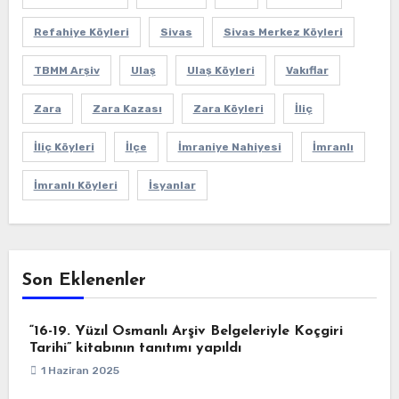
Refahiye Köyleri
Sivas
Sivas Merkez Köyleri
TBMM Arşiv
Ulaş
Ulaş Köyleri
Vakıflar
Zara
Zara Kazası
Zara Köyleri
İliç
İliç Köyleri
İlçe
İmraniye Nahiyesi
İmranlı
İmranlı Köyleri
İsyanlar
Son Eklenenler
“16-19. Yüzıl Osmanlı Arşiv Belgeleriyle Koçgiri
Tarihi” kitabının tanıtımı yapıldı
1 Haziran 2025