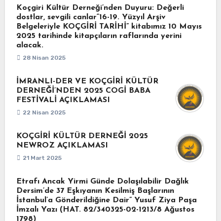
Koçgiri Kültür Derneği’nden Duyuru: Değerli
dostlar, sevgili canlar“16-19. Yüzyıl Arşiv
Belgeleriyle KOÇGİRİ TARİHİ” kitabımız 10 Mayıs
2025 tarihinde kitapçıların raflarında yerini
alacak.
28 Nisan 2025
İMRANLI-DER VE KOÇGİRİ KÜLTÜR
DERNEĞİ’NDEN 2025 COGİ BABA
FESTİVALİ AÇIKLAMASI
22 Nisan 2025
KOÇGİRİ KÜLTÜR DERNEĞİ 2025
NEWROZ AÇIKLAMASI
21 Mart 2025
Etrafı Ancak Yirmi Günde Dolaşılabilir Dağlık
Dersim’de 37 Eşkıyanın Kesilmiş Başlarının
İstanbul’a Gönderildiğine Dair” Yusuf Ziya Paşa
İmzalı Yazı (HAT. 82/340325-02-1213/8 Ağustos
1798)