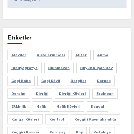
Etiketler
Aleviler
Alevilerin Sesi
Alişer
Anma
Bibliyografya
Bilinmeyen
Büyük Alişan Bey
Cogi Baba
Cogi Köyü
Dergiler
Dernek
Dersim
Divriği
Divriği Köyleri
Erzincan
Etkinlik
Hafik
Hafik Köyleri
Kangal
Kangal Köyleri
Kontrol
Koçgiri Kaymakamlığı
Koçgiri Kazası
Kuruçay
Köy
Refahiye