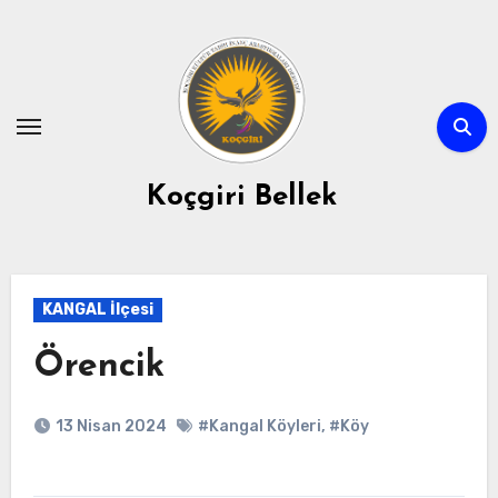
Skip
to
content
Koçgiri Bellek
KANGAL İlçesi
Örencik
13 Nisan 2024
#Kangal Köyleri
,
#Köy