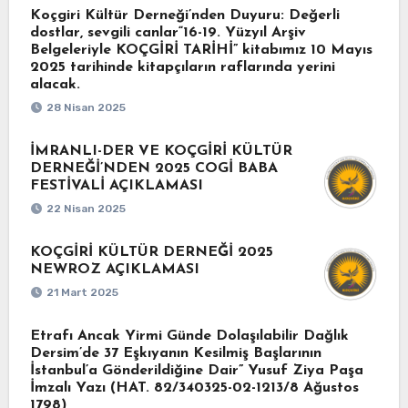
Koçgiri Kültür Derneği’nden Duyuru: Değerli
dostlar, sevgili canlar“16-19. Yüzyıl Arşiv
Belgeleriyle KOÇGİRİ TARİHİ” kitabımız 10 Mayıs
2025 tarihinde kitapçıların raflarında yerini
alacak.
28 Nisan 2025
İMRANLI-DER VE KOÇGİRİ KÜLTÜR
DERNEĞİ’NDEN 2025 COGİ BABA
FESTİVALİ AÇIKLAMASI
22 Nisan 2025
KOÇGİRİ KÜLTÜR DERNEĞİ 2025
NEWROZ AÇIKLAMASI
21 Mart 2025
Etrafı Ancak Yirmi Günde Dolaşılabilir Dağlık
Dersim’de 37 Eşkıyanın Kesilmiş Başlarının
İstanbul’a Gönderildiğine Dair” Yusuf Ziya Paşa
İmzalı Yazı (HAT. 82/340325-02-1213/8 Ağustos
1798)