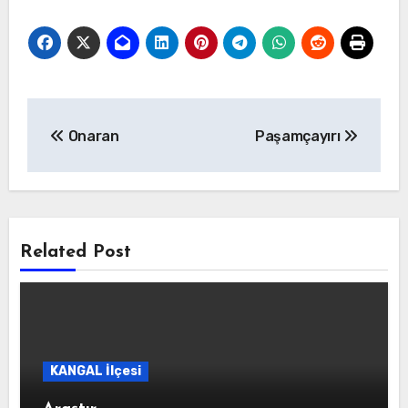
Yazı
Onaran
Paşamçayırı
gezinmesi
Related Post
KANGAL İlçesi