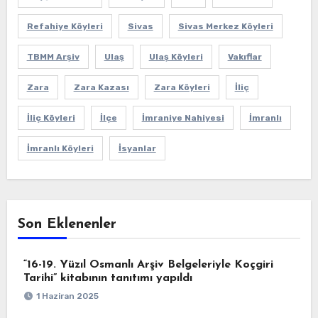
Refahiye Köyleri
Sivas
Sivas Merkez Köyleri
TBMM Arşiv
Ulaş
Ulaş Köyleri
Vakıflar
Zara
Zara Kazası
Zara Köyleri
İliç
İliç Köyleri
İlçe
İmraniye Nahiyesi
İmranlı
İmranlı Köyleri
İsyanlar
Son Eklenenler
“16-19. Yüzıl Osmanlı Arşiv Belgeleriyle Koçgiri
Tarihi” kitabının tanıtımı yapıldı
1 Haziran 2025