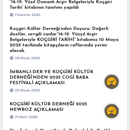
“16-19. Yüzıl Osmanlı Arşiv Belgeleriyle Koçgiri
Tarihi” kitabının tanıtımı yapıldı
1 Haziran 2025
Koçgiri Kültür Derneği’nden Duyuru: Değerli
dostlar, sevgili canlar“16-19. Yüzyıl Arşiv
Belgeleriyle KOÇGİRİ TARİHİ” kitabımız 10 Mayıs
2025 tarihinde kitapçıların raflarında yerini
alacak.
28 Nisan 2025
İMRANLI-DER VE KOÇGİRİ KÜLTÜR
DERNEĞİ’NDEN 2025 COGİ BABA
FESTİVALİ AÇIKLAMASI
22 Nisan 2025
KOÇGİRİ KÜLTÜR DERNEĞİ 2025
NEWROZ AÇIKLAMASI
21 Mart 2025