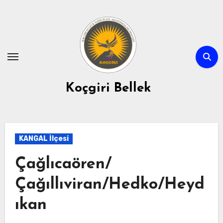
Skip
to
content
Koçgiri Bellek
KANGAL İlçesi
Çağlıcaören/
Çağıllıviran/Hedko/Heyd
ıkan