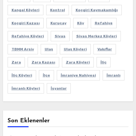
Kangal Köyleri
Kontrol
Koçgiri Kaymakamlığı
Koçgiri Kazası
Kuruçay
Köy
Refahiye
Refahiye Köyleri
Sivas
Sivas Merkez Köyleri
TBMM Arşiv
Ulaş
Ulaş Köyleri
Vakıflar
Zara
Zara Kazası
Zara Köyleri
İliç
İliç Köyleri
İlçe
İmraniye Nahiyesi
İmranlı
İmranlı Köyleri
İsyanlar
Son Eklenenler