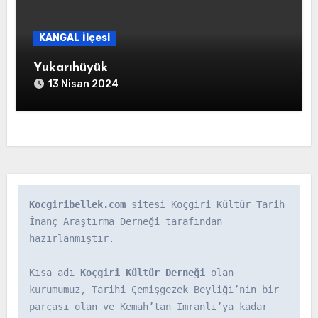
KANGAL İlçesi
Yukarıhüyük
13 Nisan 2024
Kocgiribellek.com
 sitesi Koçgiri Kültür Tarih 
İnanç Araştırma Derneği tarafından 
hazırlanmıştır.

Kısa adı 
Koçgiri Kültür Derneği
 olan 
kurumumuz, Tarihi Çemişgezek Beyliği’nin bir 
parçası olan ve Kemah’tan İmranlı’ya kadar 