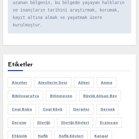
uzanan bölgenin, bu bölgede yaşayan halkların 
ve inançların tarihini araştırmak, korumak, 
kayıt altına almak ve yaşatmak üzere 
kurulmuştur.
Etiketler
Aleviler
Alevilerin Sesi
Alişer
Anma
Bibliyografya
Bilinmeyen
Büyük Alişan Bey
Cogi Baba
Cogi Köyü
Dergiler
Dernek
Dersim
Divriği
Divriği Köyleri
Erzincan
Etkinlik
Hafik
Hafik Köyleri
Kangal