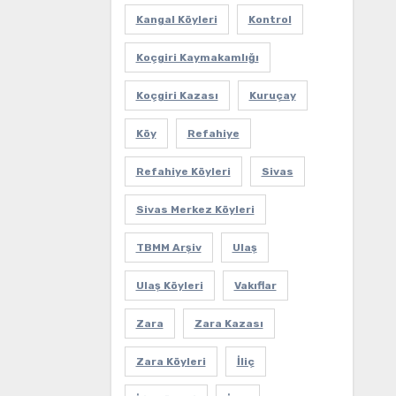
Kangal Köyleri
Kontrol
Koçgiri Kaymakamlığı
Koçgiri Kazası
Kuruçay
Köy
Refahiye
Refahiye Köyleri
Sivas
Sivas Merkez Köyleri
TBMM Arşiv
Ulaş
Ulaş Köyleri
Vakıflar
Zara
Zara Kazası
Zara Köyleri
İliç