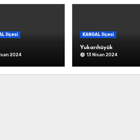
L İlçesi
KANGAL İlçesi
Yukarıhüyük
isan 2024
13 Nisan 2024