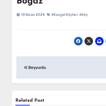
Boğaz
13 Nisan 2024
#Kangal Köyleri
,
#Köy
Yazı
Beyyurdu
gezinmesi
Related Post