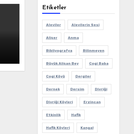
Etiketler
Aleviler
Alevilerin Sesi
Alişer
Anma
Bibliyografya
Bilinmeyen
Büyük Alişan Bey
Cogi Baba
Cogi Köyü
Dergiler
Dernek
Dersim
Divriği
Divriği Köyleri
Erzincan
Etkinlik
Hafik
Hafik Köyleri
Kangal