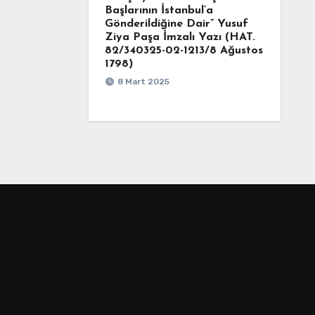
Başlarının İstanbul’a
Gönderildiğine Dair” Yusuf
Ziya Paşa İmzalı Yazı (HAT.
82/340325-02-1213/8 Ağustos
1798)
8 Mart 2025