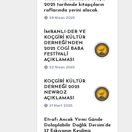
2025 tarihinde kitapçıların
raflarında yerini alacak.
28 Nisan 2025
İMRANLI-DER VE
KOÇGİRİ KÜLTÜR
DERNEĞİ’NDEN
2025 COGİ BABA
FESTİVALİ
AÇIKLAMASI
22 Nisan 2025
KOÇGİRİ KÜLTÜR
DERNEĞİ 2025
NEWROZ
AÇIKLAMASI
21 Mart 2025
Etrafı Ancak Yirmi Günde
Dolaşılabilir Dağlık Dersim’de
37 Eşkıyanın Kesilmiş