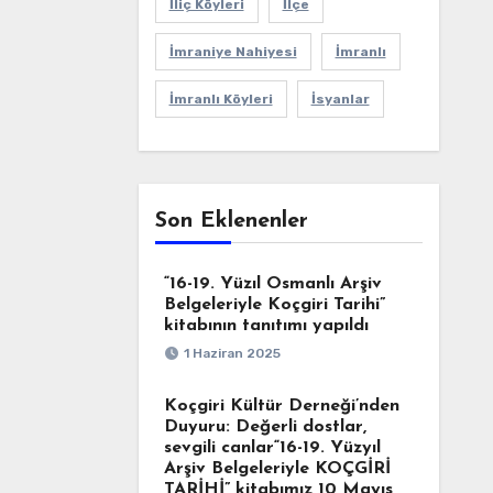
İliç Köyleri
İlçe
İmraniye Nahiyesi
İmranlı
İmranlı Köyleri
İsyanlar
Son Eklenenler
“16-19. Yüzıl Osmanlı Arşiv
Belgeleriyle Koçgiri Tarihi”
kitabının tanıtımı yapıldı
1 Haziran 2025
Koçgiri Kültür Derneği’nden
Duyuru: Değerli dostlar,
sevgili canlar“16-19. Yüzyıl
Arşiv Belgeleriyle KOÇGİRİ
TARİHİ” kitabımız 10 Mayıs