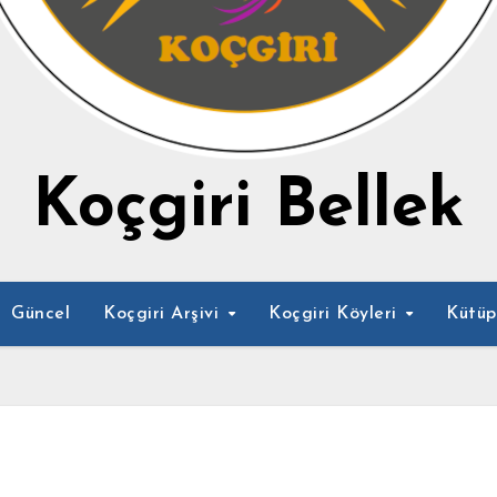
Koçgiri Bellek
Güncel
Koçgiri Arşivi
Koçgiri Köyleri
Kütü