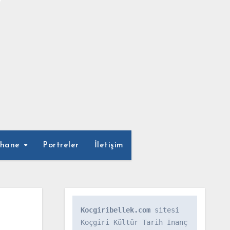
phane
Portreler
İletişim
Kocgiribellek.com
 sitesi 
Koçgiri Kültür Tarih İnanç 