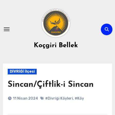
Skip
to
content
Koçgiri Bellek
DİVRİĞİ İlçesi
Sincan/Çiftlik-i Sincan
11 Nisan 2024
#Divriği Köyleri
,
#Köy