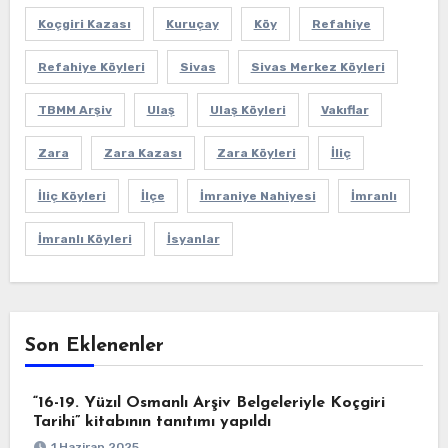
Koçgiri Kazası
Kuruçay
Köy
Refahiye
Refahiye Köyleri
Sivas
Sivas Merkez Köyleri
TBMM Arşiv
Ulaş
Ulaş Köyleri
Vakıflar
Zara
Zara Kazası
Zara Köyleri
İliç
İliç Köyleri
İlçe
İmraniye Nahiyesi
İmranlı
İmranlı Köyleri
İsyanlar
Son Eklenenler
“16-19. Yüzıl Osmanlı Arşiv Belgeleriyle Koçgiri
Tarihi” kitabının tanıtımı yapıldı
1 Haziran 2025