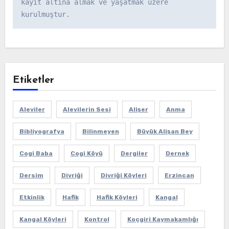
kayıt altına almak ve yaşatmak üzere 
kurulmuştur.
Etiketler
Aleviler
Alevilerin Sesi
Alişer
Anma
Bibliyografya
Bilinmeyen
Büyük Alişan Bey
Cogi Baba
Cogi Köyü
Dergiler
Dernek
Dersim
Divriği
Divriği Köyleri
Erzincan
Etkinlik
Hafik
Hafik Köyleri
Kangal
Kangal Köyleri
Kontrol
Koçgiri Kaymakamlığı