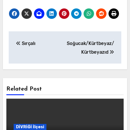
Yazı
Sırçalı
Soğucak/Kürtbeyaz/
gezinmesi
Kürtbeyazıd
Related Post
DİVRİĞİ İlçesi