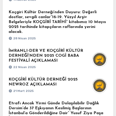
Koçgiri Kültür Derneği’nden Duyuru: Değerli
dostlar, sevgili canlar“16-19. Yüzyıl Arşiv
Belgeleriyle KOÇGİRİ TARİHİ” kitabımız 10 Mayıs
2025 tarihinde kitapçıların raflarında yerini
alacak.
28 Nisan 2025
İMRANLI-DER VE KOÇGİRİ KÜLTÜR
DERNEĞİ’NDEN 2025 COGİ BABA
FESTİVALİ AÇIKLAMASI
22 Nisan 2025
KOÇGİRİ KÜLTÜR DERNEĞİ 2025
NEWROZ AÇIKLAMASI
21 Mart 2025
Etrafı Ancak Yirmi Günde Dolaşılabilir Dağlık
Dersim’de 37 Eşkıyanın Kesilmiş Başlarının
İstanbul’a Gönderildiğine Dair” Yusuf Ziya Paşa